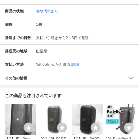
商品の状態
傷や汚れあり
個数
1
個
発送までの日数
支払い手続きから2～3日で発送
発送元の地域
山梨県
支払い方法
Yahoo!かんたん決済
詳細
その他の情報
この商品も注目されています
【C】JBL Party B
【C】JBL PARTY
【C】JBL PARTY
JBL PartyBox 310