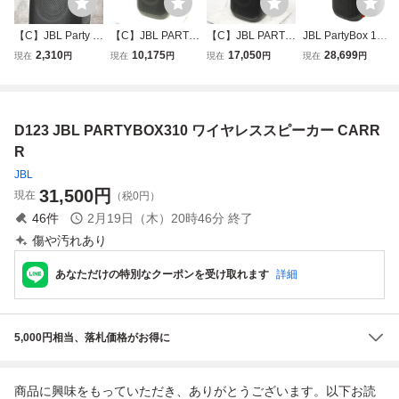
【C】JBL Party B
【C】JBL PARTY
【C】JBL PARTY
JBL PartyBox 110
ox 110 スピーカー
BOX CLUB120 パ
BOX CLUB120 パ
Bluetoothスピーカ
2,310
10,175
17,050
28,699
現在
円
現在
円
現在
円
現在
円
2603596
ーティーボックス
ーティーボックス
ー ジェービーエル
クラブ ワイヤレス
クラブ ワイヤレス
音響機材 中古 H11
スピーカー ジェー
スピーカー ジェー
450227
ビーエル 3347818
ビーエル 3347817
D123 JBL PARTYBOX310 ワイヤレススピーカー CARR
R
JBL
31,500
円
現在
（税0円）
46
件
2月19日（木）20時46分
終了
傷や汚れあり
あなただけの特別なクーポンを受け取れます
詳細
5,000円相当、落札価格がお得に
商品に興味をもっていただき、ありがとうございます。以下お読