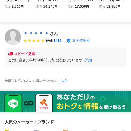
ox 110 スピーカー
BOX CLUB120 パ
BOX CLUB120 パ
パーティーボック
2,310
10,175
17,050
52,980
現在
円
現在
円
現在
円
即決
円
2603596
ーティーボックス
ーティーボックス
ス Bluetooth ワイ
クラブ ワイヤレス
クラブ ワイヤレス
ヤレス ポータブル
スピーカー ジェー
スピーカー ジェー
スピーカー ジェー
ビーエル 3347818
ビーエル 3347817
ビーエル
＊ ＊ ＊ ＊ ＊
さん
評価
1616
本人確認済
スピード発送
この出品者は平均24時間以内に発送しています
詳細
※商品削除などのお問い合わせは
こちら
人気のメーカー・ブランド