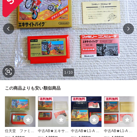
1
/
10
この商品よりも安い類似商品
送料無料
送料無料
送料無料
任天堂 ファミリ
中古AB★エキサイ
中古AB★L1-A エ
中古AB★L1-A エ
ーコンピュータ
トバイク★ファミ
キサイトバイク★
キサイトバイク★