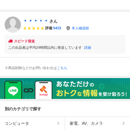
イク 箱・取扱説
古
イク！ デザイン
明書有り
機能付き HVC-E
B カセット 外箱
付 当時物
＊ ＊ ＊ ＊ ＊
さん
評価
5415
本人確認前
スピード発送
この出品者は平均24時間以内に発送しています
詳細
※商品削除などのお問い合わせは
こちら
別のカテゴリで探す
コンピュータ
家電、AV、カメラ