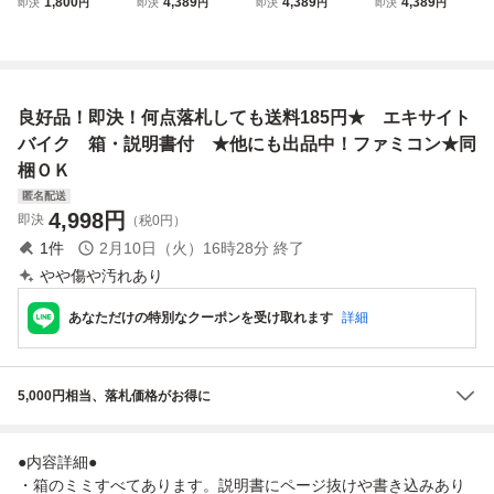
1,800
4,389
4,389
4,389
即決
円
即決
円
即決
円
即決
円
ー エキサイトバ
コンソフト
ファミコンソフト
ファミコンソフト
イク！ デザイン
機能付き HVC-E
B カセット 外箱
付 当時物
良好品！即決！何点落札しても送料185円★ エキサイト
バイク 箱・説明書付 ★他にも出品中！ファミコン★同
梱ＯＫ
匿名配送
4,998
円
即決
（税0円）
1
件
2月10日（火）16時28分
終了
やや傷や汚れあり
あなただけの特別なクーポンを受け取れます
詳細
5,000円相当、落札価格がお得に
●内容詳細●
・箱のミミすべてあります。説明書にページ抜けや書き込みあり