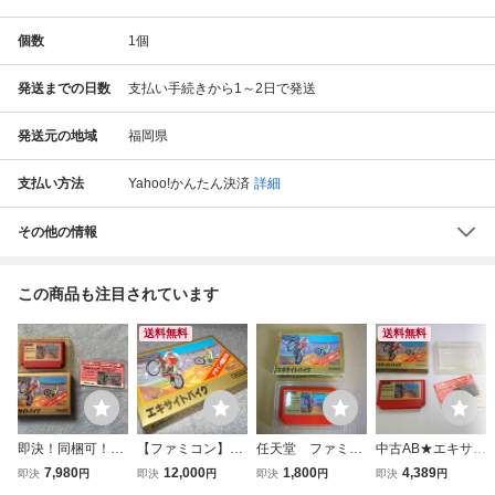
個数
1
個
発送までの日数
支払い手続きから1～2日で発送
発送元の地域
福岡県
支払い方法
Yahoo!かんたん決済
詳細
その他の情報
この商品も注目されています
送料無料
送料無料
即決！同梱可！
【ファミコン】
任天堂 ファミリ
中古AB★エキサイ
美品 ファミコ
エキサイトバイ
ーコンピュータ
トバイク★ファミ
7,980
12,000
1,800
4,389
即決
円
即決
円
即決
円
即決
円
ン エキサイトバ
ク 箱説あり 中
ー エキサイトバ
コンソフト