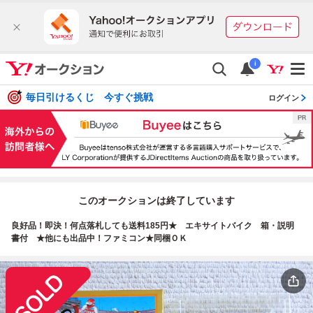
i
毎日引けるくじ 今すぐ挑戦
ログイン
このオークションは終了しています
良好品！即決！何点落札しても送料185円★ エキサイトバイク 箱・説明
書付 ★他にも出品中！ファミコン★同梱ＯＫ