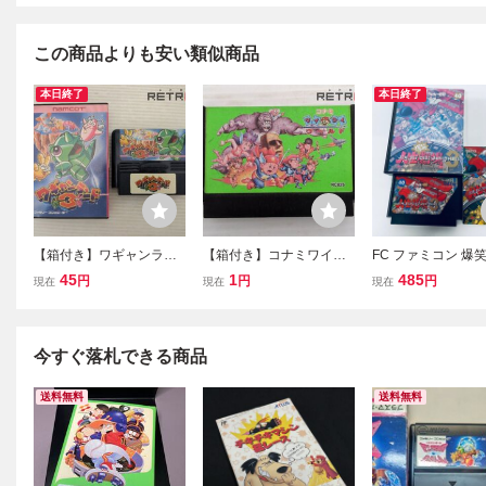
この商品よりも安い類似商品
本日終了
本日終了
【箱付き】ワギャンラン
【箱付き】コナミワイワ
FC ファミコン 爆笑
ド3 ファミコン FC
イワールド ファミコン F
劇場３ ソフト 箱説
45
1
485
円
円
円
現在
現在
現在
C
動確認済
今すぐ落札できる商品
送料無料
送料無料