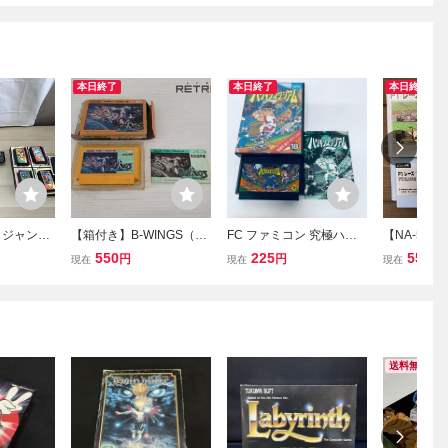
本日終了
本日終了
本日終了
0】ジャンク
【箱付き】B-WINGS（ビ
FC ファミコン 究極ハリ
【NA-54
 ソフト 一
ーウイング） ファミコン
キリスタジアム ソフト 箱
FC ファミコ
550
225
550
円
円
円
現在
現在
現在
 鳥人戦隊
FC
説付 起動確認済
レース HVC
スーパーマ
トロ 東京引
 ファイナ
【千円市場
送料無料