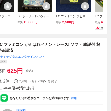
スターズ2
FC ホーリーダイヴァー
FC ファミコン ラビリン
FC ファミ
ァミコンソ
箱付 取説付 ファミコンソ
ス 魔王の迷宮 箱付き 取
道王 dB-S
19,800
2,500
4,800
円
円
即決
即決
即決
所 レトロゲ
フト レトロゲーム アレイ
説欠品 徳間書店 GTS-LA
プ付きレア
Yahoo!
038米
ム 当時物 (08068米
デヴィッド・ボウイ Davi
d Bowie レトロゲーム
(08068米)
FC ファミコン がんばれペナントレース! ソフト 箱説付 起
動確認済
コナミデジタルエンタテインメント
ストア
625
円
現在
（税込）
2
件
2月9日（月）22時53分
終了
やや傷や汚れあり
あなただけの特別なクーポンを受け取れます
詳細
ストア