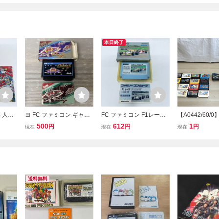
本日終了
 人生
ヨ FC ファミコン ギャラ
FC ファミコン F1レース
【A0442/60/
付 起
ガ 箱付 動作未確認 ym
ソフト 箱説付 起動確認済
FC ファミコン
500
612
1
円
円
円
現在
現在
現在
1255
部箱付き 20本
ジェットマン 
リオブラザーズ
ルファンタジー
送料無料