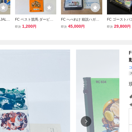
JALE
FC ベスト競馬 ダービー
FC へべれけ 箱説ハガキ
FC ゴーストバ
コン
スタリオン 箱・説明書付
ファミコン 激レア コレク
箱付 取説付 フ
1,200
45,000
29,800
円
円
円
即決
即決
即決
ファミコン
ション 箱良品・ソフト美
フト HAL研究
品
ーム 当時物 (08