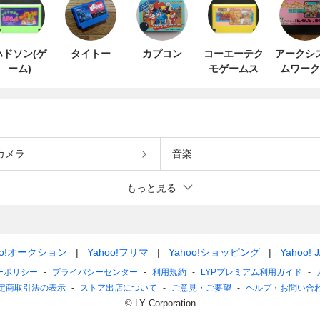
ハドソン(ゲ
タイトー
カプコン
コーエーテク
アークシ
ーム)
モゲームス
ムワーク
カメラ
音楽
もっと見る
oo!オークション
Yahoo!フリマ
Yahoo!ショッピング
Yahoo! 
ーポリシー
プライバシーセンター
利用規約
LYPプレミアム利用ガイド
定商取引法の表示
ストア出店について
ご意見・ご要望
ヘルプ・お問い合
© LY Corporation