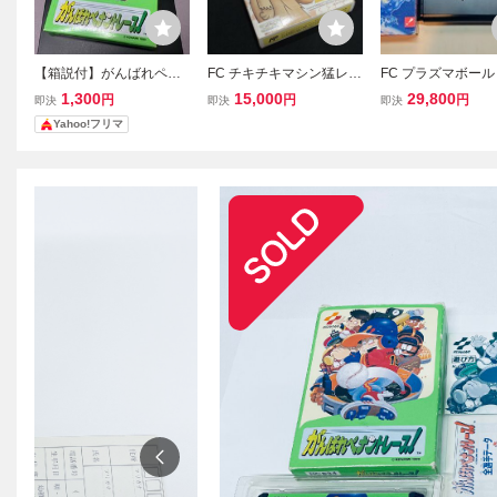
【箱説付】がんばれペナ
FC チキチキマシン猛レー
FC プラズマボール 
ントレース ファミコン F
ス 箱付 取説付 ファミコ
CO 箱説付 ファミ
1,300
15,000
29,800
円
円
円
即決
即決
即決
C
ンソフト ATLUS レトロゲ
Yahoo!フリマ
ーム 当時物 (08068米