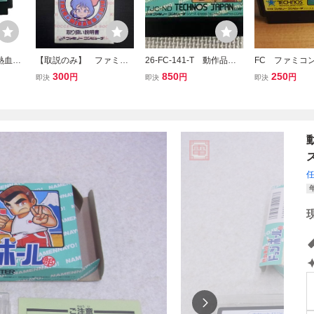
熱血高
【取説のみ】 ファミコ
26-FC-141-T 動作品
FC ファミコ
テクノ
ン 熱血高校ドッジボー
ファミコン 熱血高校ド
校ドッジボール
300
850
250
円
円
円
即決
即決
即決
ル部 サッカー編 テクノ
ッジボール部
カー編 inn
スジャパン