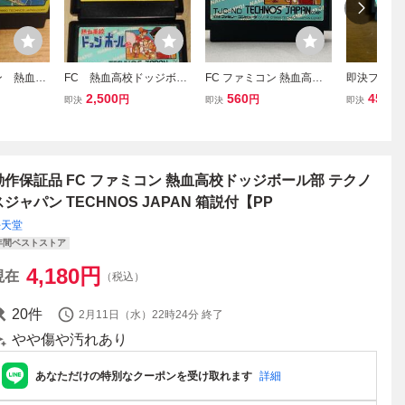
ン 熱血高
FC 熱血高校ドッジボー
FC ファミコン 熱血高校
即決ファ
部 サッ
ル部&サッカー編&くにお
ドッジボール部
熱血高校ド
2,500
560
450
円
円
円
即決
即決
即決
くんの熱血サッカーリー
グ 3本セット ファミコ
ンソフト テクノスジャ
パン
動作保証品 FC ファミコン 熱血高校ドッジボール部 テクノ
スジャパン TECHNOS JAPAN 箱説付【PP
任天堂
年間ベストストア
4,180
円
現在
（税込）
20
件
2月11日（水）22時24分
終了
やや傷や汚れあり
あなただけの特別なクーポンを受け取れます
詳細