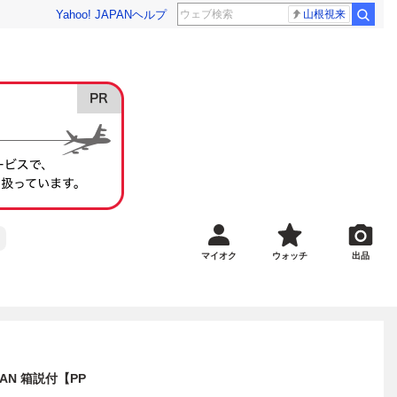
Yahoo! JAPAN
ヘルプ
山根視来
マイオク
ウォッチ
出品
AN 箱説付【PP