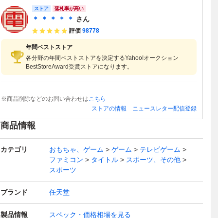
ストア
落札率が高い
＊ ＊ ＊ ＊ ＊
さん
評価
98778
年間ベストストア
各分野の年間ベストストアを決定するYahoo!オークション
BestStoreAward受賞ストアになります。
※商品削除などのお問い合わせは
こちら
ストアの情報
ニュースレター配信登録
商品情報
カテゴリ
おもちゃ、ゲーム
ゲーム
テレビゲーム
ファミコン
タイトル
スポーツ、その他
スポーツ
ブランド
任天堂
製品情報
スペック・価格相場を見る