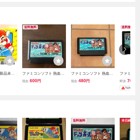
送料無料
送料無料
新品未使
ファミコンソフト 熱血高
ファミコンソフト 熱血高
ファミコン
コン 熱血
校ドッジボール部 テクノ
校ドッジボール部 テクノ
校ドッジボ
600
480
700
円
円
円
現在
現在
即決
ル部 サッ
スジャパン
スジャパン 任天堂
スジャパン
Yahoo!
スジャパン
非常に綺麗
品
送料無料
本日終了