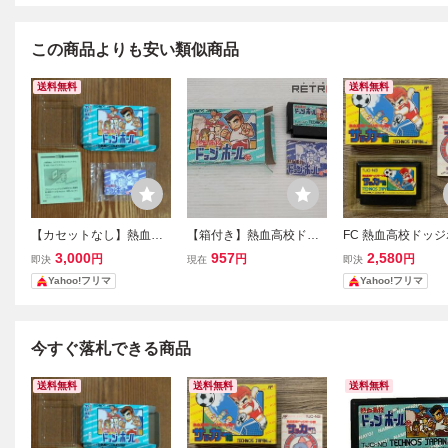
この商品よりも安い類似商品
送料無料
送料無料
【カセットなし】熱血高
【箱付き】熱血高校ドッ
FC 熱血高校ドッ
校ドッジボール部 ファミ
ジボール部 ファミコン F
部 サッカー編 
3,000
957
2,580
円
円
円
即決
現在
即決
コン FC テクノスジャパ
C
書付 ファミコン
Yahoo!フリマ
Yahoo!フリマ
ン TECHNOS JAPAN く
ノスジャパン
におくん
今すぐ落札できる商品
送料無料
送料無料
送料無料