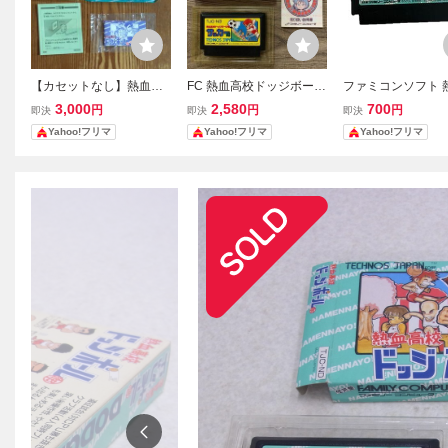
【カセットなし】熱血高
FC 熱血高校ドッジボール
ファミコンソフト 
校ドッジボール部 ファミ
部 サッカー編 箱説明
校ドッジボール部 
3,000
2,580
700
円
円
円
即決
即決
即決
コン FC テクノスジャパ
書付 ファミコン テク
スジャパン
Yahoo!フリマ
Yahoo!フリマ
Yahoo!フリマ
ン TECHNOS JAPAN く
ノスジャパン
におくん