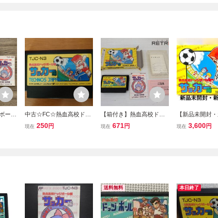
ジボール
中古☆FC☆熱血高校ドッ
【箱付き】熱血高校ドッ
【新品未開封・
箱説明
ジボール部 サッカー編☆
ジボール部サッカー編 フ
用】FC ファミ
250
671
3,600
円
円
円
現在
現在
現在
 テク
テクノスジャパン☆TJC-
ァミコン FC
高校ドッジボー
N3☆ファミコンソフト☆
カー編 テクノ
レトロゲーム☆くにおく
1円スタート 
んシリーズ☆蹴球
な新品 蔵出し
送料無料
本日終了