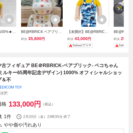
100%★ペ
BE@RBRICK ベアブリッ
【未開封】BE@RBRICK
BE@RBRI
BRICK★
ク マルチカラーモノグラ
BAPE(R) ペコちゃん 100
ミルキー6
35,800
43,000
25,00
円
円
即決
即決
即決
60周年●
ム 1000%
0％ BLUE ペコちゃん ベ
イン 400％
Yahoo!フリマ
Yahoo!
み
アブリック ブルー
中古フィギュア BE＠RBRICK-ベアブリック- ペコちゃん
(ミルキー65周年記念デザイン) 1000% オフィシャルショッ
プ＆不
EDICOM TOY
ストア
133,000
円
価格
（税込）
1
件
2月20日（金）23時35分
終了
やや傷や汚れあり