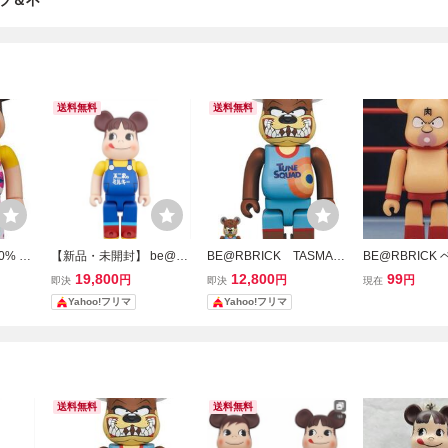
プ＆不
送料無料
送料無料
0% &
【新品・未開封】 be@rbr
BE@RBRICK TASMANI
BE@RBRICK
K ベア
ick ペコちゃん ミルキー6
AN DEVIL 100％ & 400％
ク キン肉マン 
19,800
12,800
99
円
円
円
即決
即決
現在
IDE T
5周年記念デザイン 400％
_ ベアブリック ME
フィギュア
Yahoo!フリマ
Yahoo!フリマ
 ミルキ
/ MedicomToy 不二家
DICOMTOY フィギュア
FUJIY
 不二
送料無料
送料無料