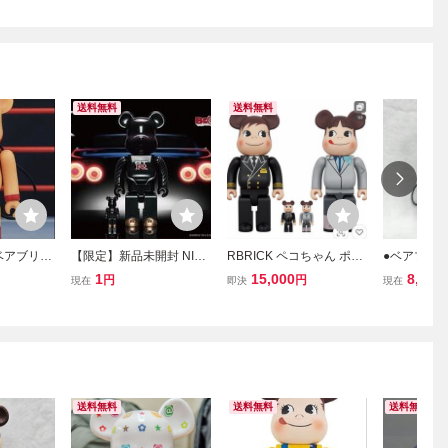
送料無料
送料無料
 ベアブリッ
【限定】新品未開封 NISS
RBRICK ペコちゃん ポコ
●ベアブリッ
ストラップ
AN GT-R BE@RBRICK 1
ちゃん ANA ベアブリッ
コちゃん BE
1
15,000
8,000
円
円
現在
即決
現在
00% & 400% ベアブリッ
ク 100％ 400%
不二家 ミル
ク 日産 コラボ フィギュ
開封済 本
ア メディコムトイ 1円ス
タート 1スタ GTR
送料無料
送料無料
送料無料