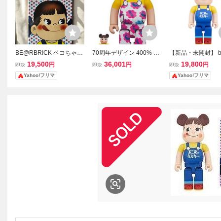
BE@RBRICK ペコちゃん
70周年デザイン 400% &
【新品・未開封】 be
ミルキー65周年記念デザ
100% BE@RBRICK ベア
ick ペコちゃん ミ
19,500
36,001
19,800
円
円
円
即決
即決
即決
イン400％ベアブリック
ブリック WORLD WIDE T
5周年記念デザイン 
Yahoo!フリマ
Yahoo!フリマ
OUR3 ペコちゃん ミルキ
/ MedicomToy 不
ー MEDICOM TOY FUJIY
A フィギュア 1000 不二
家