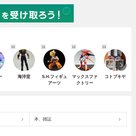
10
11
12
13
1
ー
海洋堂
S.H.フィギュ
マックスファ
コトブキヤ
アーツ
クトリー
本、雑誌