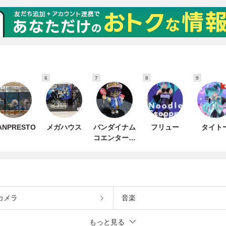
6
7
8
9
ANPRESTO
メガハウス
バンダイナム
フリュー
タイト
コエンターテ
インメント
カメラ
音楽
もっと見る