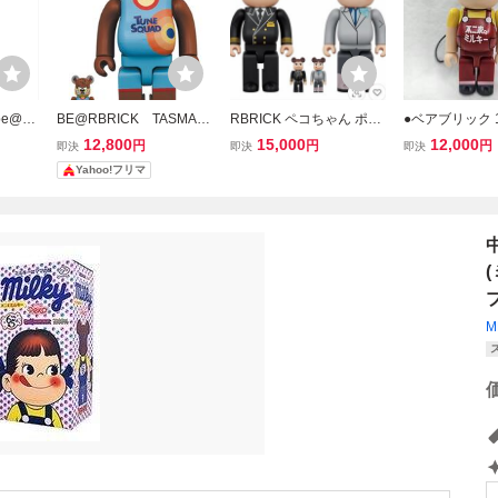
@rbr
BE@RBRICK TASMANI
RBRICK ペコちゃん ポコ
●ベアブリック 
ルキー6
AN DEVIL 100％ & 400％
ちゃん ANA ベアブリッ
コちゃん BE@R
12,800
15,000
12,000
円
円
円
即決
即決
即決
400％
_ ベアブリック ME
ク 100％ 400%
不二家 ミルキー
Yahoo!フリマ
二家
DICOMTOY フィギュア
開封済 本体の
M