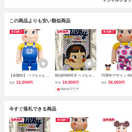
ィシャルショッ
この商品よりも安い類似商品
本日終了
送料無料
本日終了
【未開封】 ペコちゃん ベ
BE@RBRICK ペコちゃん
70周年デザイン 40
アブリック ミルキー65周
ミルキー65周年記念デザ
100% BE@RBRIC
12,000
19,500
36,000
円
円
円
現在
即決
現在
年デザイン 400％ BE@R
イン400％ベアブリック
ブリック WORLD W
Yahoo!フリマ
BRICK MEDICOM TOY 不
OUR3 ペコちゃん
二家 fujiya peko kaws 千
ー MEDICOM TOY 
秋 メディコム トイ
A フィギュア 1000
家
今すぐ落札できる商品
送料無料
本日終了
送料無料