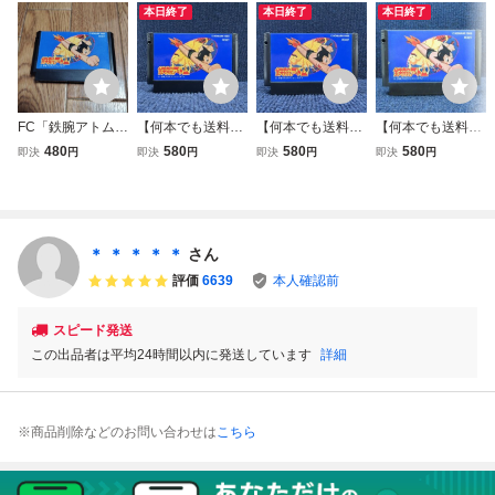
本日終了
本日終了
本日終了
FC「鉄腕アトム」
【何本でも送料23
【何本でも送料23
【何本でも送料23
ソフトのみ
0円！出品多数】
0円！出品多数】
0円！出品多数】
480
580
580
580
即決
円
即決
円
即決
円
即決
円
鉄腕アトム ファミ
鉄腕アトム ファミ
鉄腕アトム ファミ
コン FC ソフト 長
コン FC ソフト 葉
コン FC ソフト 師
1レ 動作確認済み
4レ 動作確認済み
1レ 動作確認済み
＊ ＊ ＊ ＊ ＊
さん
評価
6639
本人確認前
スピード発送
この出品者は平均24時間以内に発送しています
詳細
※商品削除などのお問い合わせは
こちら