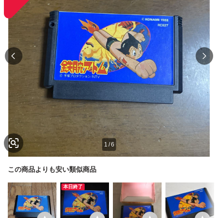
1
/
6
この商品よりも安い類似商品
本日終了