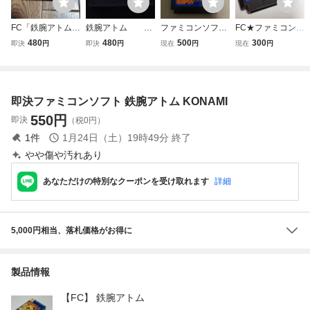
FC「鉄腕アトム」
鉄腕アトム a-
ファミコンソフト
FC★ファミコン★
ソフトのみ
3
FC ファミコン 鉄
鉄腕アトム★コナ
480
480
500
300
即決
円
即決
円
現在
円
現在
円
腕アトム ソフトの
ミ★クリックポス
み 動作未確認
ト185円
即決ファミコンソフト 鉄腕アトム KONAMI
550
円
即決
（税0円）
1
件
1月24日（土）19時49分
終了
やや傷や汚れあり
あなただけの特別なクーポンを受け取れます
詳細
5,000円相当、落札価格がお得に
製品情報
【FC】 鉄腕アトム