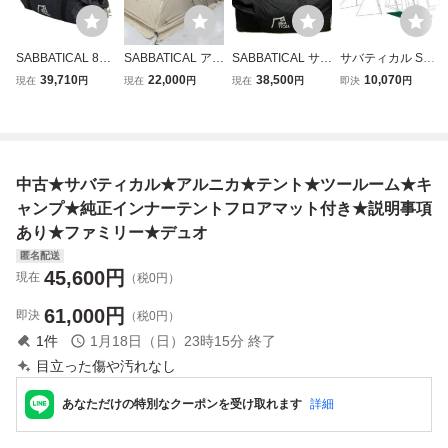
SABBATICAL 892
SABBATICAL アル
SABBATICAL サバ
サバティカル SAB
00004047000 サ
ニカ サバティカル
ティカル ARNICA
BATICAL テント
39,710
22,000
38,500
10,070
現在
円
現在
円
現在
円
即決
円
バティカル ツール
2ルームテント キ
アルニカ ツールー
アルニカ キャンプ
ーム テント キャ
ャンプ テント/タ
ムテント 4人用 ◆
2人 4人 5人 防水 2
ンプ用品 中古 F11
ープ 042099001
2011
ルーム ファミリー
499267
アルミポー(002)
中古★サバティカル★アルニカ★テント★ツールーム★キ
ャンプ★純正インナーテントフロアマット付き★説明事項
あり★ファミリー★デュオ
匿名配送
45,600
円
現在
（税0円）
61,000
円
即決
（税0円）
1
件
1月18日（日）23時15分
終了
目立った傷や汚れなし
あなただけの特別なクーポンを受け取れます
詳細