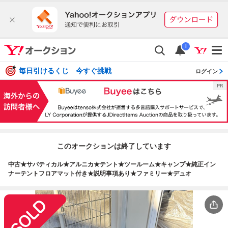
i
毎日引けるくじ 今すぐ挑戦
ログイン
このオークションは終了しています
中古★サバティカル★アルニカ★テント★ツールーム★キャンプ★純正イン
ナーテントフロアマット付き★説明事項あり★ファミリー★デュオ