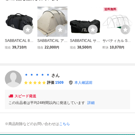
送料無料
SABBATICAL 892
SABBATICAL アル
SABBATICAL サバ
サバティカル SAB
00004047000 サ
ニカ サバティカル
ティカル ARNICA
BATICAL テント
39,710
22,000
38,500
10,070
現在
円
現在
円
現在
円
即決
円
バティカル ツール
2ルームテント キ
アルニカ ツールー
アルニカ キャンプ
ーム テント キャ
ャンプ テント/タ
ムテント 4人用 ◆
2人 4人 5人 防水 2
ンプ用品 中古 F11
ープ 042099001
2011
ルーム ファミリー
499267
アルミポー(002)
＊ ＊ ＊ ＊ ＊
さん
評価
1509
本人確認前
スピード発送
この出品者は平均24時間以内に発送しています
詳細
※商品削除などのお問い合わせは
こちら