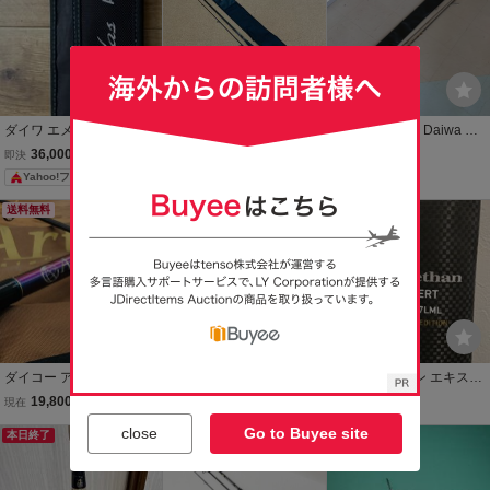
ダイワ エメラルダス AIR I
ダイワ 14モアザン ブラン
【中古現状品】Daiwa ダ
L 77MLM エギングロッド
ジーノ AGS 97MML 2ピ
イワ EX AGS 87ML モ
36,000
32,000
51,236
即決
円
現在
円
現在
円
ース スピニングモデル m
アザン ブランジーノ 05
Yahoo!フリマ
orethan BRANZINO
800101
送料無料
送料無料
ダイコー アルテサーノ
【新品】【4本】【送料無
ダイワ モアザン エキスパ
RA-103 コンペティショ
料】【北海道及び沖縄、
ート AGS 87LML スペシ
19,800
90,000
100,000
現在
円
現在
円
現在
円
ン No.C4286
離島は送料別途】BRIDG
ャル エディション 限定 1
close
Go to Buyee site
本日終了
ESTONE ブリヂストン Pl
送料無料
00本 シーバス ロッド
本日終了
ayz プレイズ PX-RVⅡ PX
-RV2 225/50R18 95W