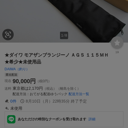
1
/
8
19
★ダイワ モアザンブランジーノ ＡＧＳ １１５ＭＨ
★希少★未使用品
DAIWA（釣り）
匿名配送
90,000
円
現在
（税0円）
東京都は
2,170円
送料
（税込）（離島を除く）
配送方法
おてがる配送ゆうパック
配送方法一覧
0
件
8月10日（月）22時35分
終了予定
未使用
あなただけの特別なクーポンを受け取れます
詳細