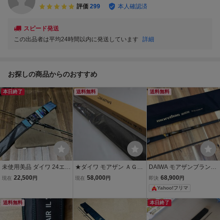
評価
299
本人確認済
スピード発送
この出品者は平均24時間以内に発送しています
詳細
お探しの商品からのおすすめ
本日終了
送料無料
送料無料
未使用美品 ダイワ 24エメ
★ダイワ モアザン ＡＧＳ
DAIWA モアザンブランジ
ラルダス MX IM K56ULB
９６ＭＬ★希少★未使用
ーノ EX AGS 1010ML/M
22,500
58,000
68,900
現在
円
現在
円
即決
円
イカメタルロッド キャタ
品
シーバスロッド
Yahoo!フリマ
リナic ティエラ A タイラ
バ ソルティガ
送料無料
本日終了