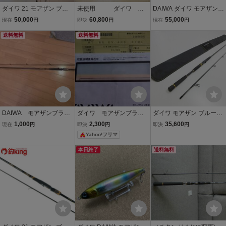
ダイワ 21 モアザン ブラ
未使用 ダイワ
DAIWA ダイワ モアザンブ
ンジーノ EX AGS 97ML/
モアザン ブランジーノ
ランジーノEX AGS94LM
50,000
60,800
55,000
現在
円
即決
円
現在
円
M DAIWA morethan BRA
AGS 130M
L 05800107 釣竿 ロッド
NZINO
送料無料
送料無料
シーバスロッド つり 釣り
釣具 レジャー フィシング
★TA1649
DAIWA モアザンブラン
ダイワ モアザンブラン
ダイワ モアザン ブルーバ
ジーノAGS97ML/M-J ス
ジーノEX AGS 87ML 未
ッカー AGS 99MH ／管
1,000
2,300
35,600
現在
円
即決
円
即決
円
トリームランカーカスタ
記入保書
理AW2029／37
Yahoo!フリマ
ム ジャンク品
本日終了
送料無料