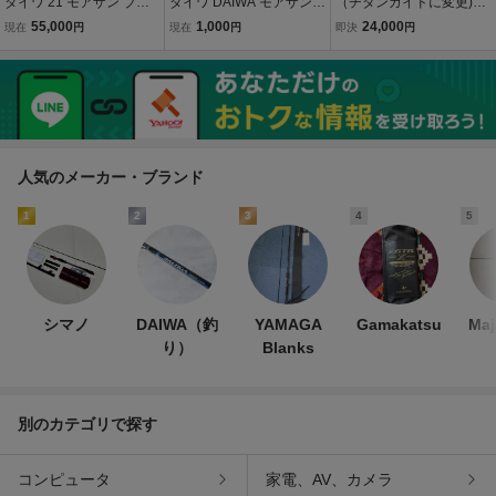
ダイワ 21 モアザン ブラ
ダイワ DAIWA モアザン
（チタンガイドに変更)
ンジーノ EX AGS 97ML／
トリックアッパーR 105F
ダイワ モアザン エキ
55,000
1,000
24,000
現在
円
現在
円
即決
円
M /G015Y 美品 シーバス
/2607
スパート AGS 94LML
マルスズキ 鱸 ルアーフィ
（製造番号：0148034
ッシング シーバスロッド
4）
人気のメーカー・ブランド
1
2
3
4
5
シマノ
DAIWA（釣
YAMAGA
Gamakatsu
Maj
り）
Blanks
別のカテゴリで探す
コンピュータ
家電、AV、カメラ