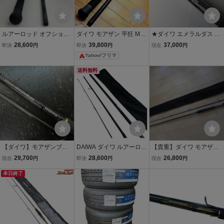
ルアーロッド オフショア
ダイワ モアザン 平狂 MT1
★ダイワ エメラルダス Ａ
ロッド DAIWA SALTIGA
5TM
ＧＳ ９１ＭＬ★希少★未
28,600
39,800
37,000
即決
円
即決
円
現在
円
ソルティガ C78XXHS 01
使用品
Yahoo!フリマ
480177
送料無料
【ダイワ】モアザンブラ
DAIWA ダイワ ルアーロッ
【貴重】ダイワ モアザン
ンジーノ107LML 中古
ド ソルティストアキアジ
92L-W SVF コルクグリッ
29,700
28,600
26,800
現在
円
即決
円
現在
円
AK130H 01473800 やや
プ仕様（汚れ防止に圧縮
本日終了
傷や汚れあり
チューブ付けてます）美
品