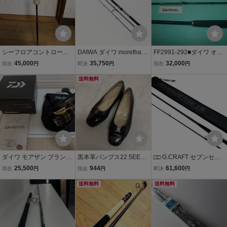
シーフロアコントロー
DAIWA ダイワ morethan
FF2991-292■ダイワ オー
ル ジャレク 603 4
BRANZINO モアザン ブラ
バーゼア AGS 97M 4ピー
45,000
35,750
32,000
現在
円
即決
円
現在
円
ンジーノ 117MMH 01472
ス 良品
020 やや傷や汚れあり
送料無料
ダイワ モアザン ブランジ
黒本革パンプス22.5EEE
□□ G.CRAFT セブンセン
ーノ 2508SH-LBD 超希少
リボン金具付き日本製 Sc
スTR モンスターサーフ
25,500
944
61,600
現在
円
現在
円
即決
円
新品同様! 日本製♪ DAIWA
ull Donna（ひ14
オープンエリア シンペン
morethan BRANZINO シ
送料無料
スペシャル MISS-1062SS
送料無料
ーバス 希少リールシリー
-TR やや傷や汚れあり
ズNo.⑤