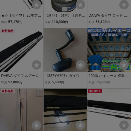
★☆【ダイワ】 25モアザ
【新品】【4本】【送料無
DAIWA ダイワ ロッド シ
ン 93ML/M・J DAIWA MO
料】【北海道及び沖縄、
ーバスロッド モアザン
57,178
110,000
56,100
現在
円
現在
円
即決
円
RETHAN シーバス K_188
離島は送料別途】BRIDG
ブランジーノ AGS1010M
★☆v49085
送料無料
ESTONE ブリヂストン R
L/M 程度A 01480203 やや
EGNO レグノ GR-X3 GR-
傷や汚れあり
XⅢ 215/45R17 91W XL
DAIWA ダイワ ルアーロッ
《387YH707》ダイワ モ
200系 ハイエース 標準ボ
ド モアザン カムイトゥク
アザン ブランジーノ 300
ディ 標準ルーフ用 レアル
52,800
5,600
35,800
即決
円
即決
円
即決
円
シー 121XH キズ有 袋付 0
0 ハンドル 軸間50mm
シルト 66枚セット 天井デ
5800018
送料無料
ッドニング 車中泊 防音 断
本日終了
熱 DIY 制振材 カット済サ
イズ H001