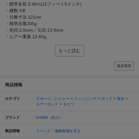
・標準全長:3.48ｍ(11フィート5インチ)
・継数:3本
・仕舞寸法:121cm
・標準自重205g
・先径:2.0mm／元径:13.9mm
・ルアー重量:12-60g...
もっと読む
違反報告
商品情報
カテゴリ
スポーツ、レジャー
フィッシング
ロッド
海水
ルアーロッド
ダイワ
ブランド
DAIWA（釣り）
製品情報
スペック・価格相場を見る