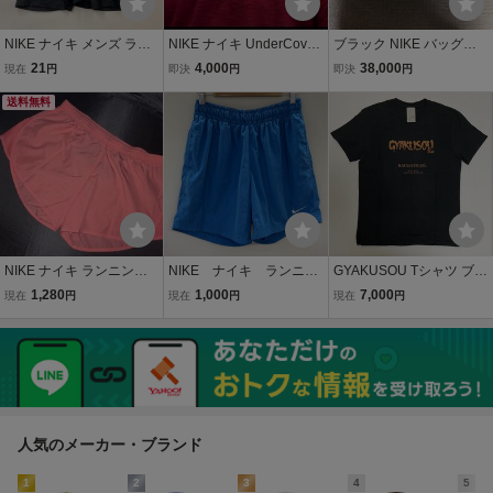
NIKE ナイキ メンズ ラン
NIKE ナイキ UnderCover
ブラック NIKE バッグ
ニングパンツ ショートパ
アンダーカバー GYAKUS
ナイキ ギャクソウ 逆
21
4,000
38,000
現在
円
即決
円
即決
円
ンツDX0842-010サイズX
OU ギャクソウ 長袖Tシャ
走 gyakusou undercove
L
送料無料
ツ ロングTシャツ ロンT S
r アンダーカバー
稀少
NIKE ナイキ ランニング
NIKE ナイキ ランニン
GYAKUSOU Tシャツ ブラ
ショーツ ショートパンツ
グショーツ / ショートパン
ック Lサイズ NIKE ギャク
1,280
1,000
7,000
現在
円
現在
円
現在
円
ピンク M パンツ ショート
ツ スカイブルー Mサ
ソウ ナイキ UNDERCOV
スポーツ
イズ メンズ
ER アンダーカバー JONI
O ジョニオ 高橋盾
人気のメーカー・ブランド
1
2
3
4
5