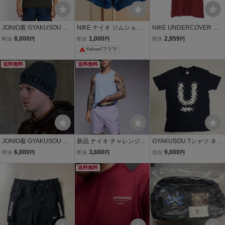
JONIO着 GYAKUSOU ギ
NIKE ナイキ ジムショー
NIKE UNDERCOVER GY
ャクソウ NIKE ナイキ Un
ツ ショートパンツ ブラッ
AKUSOU(ナイキアンダー
8,000
1,000
2,959
即決
円
即決
円
即決
円
derCover アンダーカバー
ク グレー M レディース
カバーギャクソウ) DRI-FI
Yahoo!フリマ
半袖Tシャツ S
T プリン 中古 古着 0206
送料無料
送料無料
JONIO着 GYAKUSOU ギ
新品 ナイキ チャレンジャ
GYAKUSOU Tシャツ ネイ
ャクソウ NIKE ナイキ Un
ー ランニング ショートパ
ビー Lサイズ NIKE ギャク
6,000
3,680
9,000
即決
円
即決
円
現在
円
derCover アンダーカバー
ンツ 陸上 メンズ NIKE ハ
ソウ ナイキ UNDERCOV
ニット帽 ニットキャップ
ーフパンツ パープル イン
送料無料
ER アンダーカバー 高橋
ビーニー
ナーショーツ DRI-FIT マ
盾 JONIO ジョニオ
ラソン