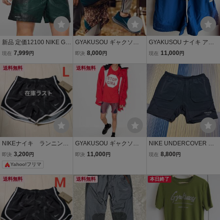
新品 定価12100 NIKE GY
GYAKUSOU ギャクソウ
GYAKUSOU ナイキ アン
AKUSOU 代々木公園 ショ
ナイキ アンダーカバー NI
ダーカバー ランニング シ
7,999
8,000
11,000
現在
円
即決
円
現在
円
ートパンツ XS YOYOGI P
KE UnderCover ランニン
ョートパンツ S CU2651
ARK ナイキ アンダーカバ
送料無料
グタイツ タイツ ロングタ
送料無料
477 ショーツ
ー UNDERCOVER ギャク
イツ L 初期 稀少
ソウ 緑 グリーン 限定
NIKEナイキ ランニング
GYAKUSOU ギャクソウ
NIKE UNDERCOVER GY
ショーツ ショートパン
ハーフタイツ ショートタ
AKUSOU ランニング ショ
3,200
11,000
8,800
即決
円
即決
円
現在
円
ツ
イツ XS 美品 NIKE UNDE
ートパンツ サイズXXL
Yahoo!フリマ
RCOVER ナイキ アンダ
ブラック ハーフパンツ
ーカバー 新品同様
極美品 希少品 逆走
送料無料
送料無料
本日終了