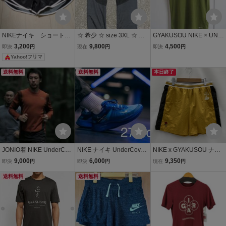
NIKEナイキ ショートパ
☆ 希少 ☆ size 3XL ☆ 初
GYAKUSOU NIKE × UND
ンツ ランニングショー
期 GYAKUSOU NIKE UN
ERCOVER ギャクソウ ナ
3,200
9,800
4,500
即決
円
現在
円
即決
円
ツ
DERCOVER ナイロン ラ
イキ×アンダーカバー T
Yahoo!フリマ
ンニングパンツ 逆走 ナイ
シャツ XS レディー
キ アンダーカバー
ス、キッズにも
送料無料
送料無料
本日終了
JONIO着 NIKE UnderCov
NIKE ナイキ UnderCover
NIKE x GYAKUSOU ナイ
er ナイキ アンダーカバー
アンダーカバー GYAKUS
キ ギャクソウ ランニング
9,000
6,000
9,350
即決
円
即決
円
現在
円
GYAKUSOU ギャクソウ
OU ギャクソウ ZOOM FL
パンツ NRG Na SHORT
DRI-FIT ロングスリーブ
送料無料
Y ズームフライ 27.5cm ラ
送料無料
UTILITY CD7114-793 XL
長袖Tシャツ ロングTシャ
ンニング
サイズ メンズ イエロー ボ
ツ ロンT メンズ L
トムス ★SS1112