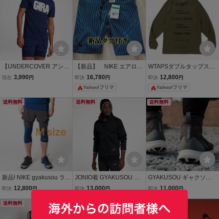
【UNDERCOVER アンダ
【新品】 NIKE エアロス
WTAPSダブルタップスCI
ーカバー × NIKE ナイキ】
イフト ハーフタイツ X
RCAロンTシャツSサイズ
3,990
16,780
12,800
現在
円
即決
円
即決
円
TシャツM 限定コラボモデ
L FN3370-416
新品オリーブWTVUA
Yahoo!フリマ
Yahoo!フリマ
ル 「GYAKUSOU ギャク
ソウ」 「GIRA Dri-FIT」
送料無料
送料無料
送料無料
人気アイテム
新品! NIKE gyakusou ラン
JONIO着 GYAKUSOU ギ
GYAKUSOU ギャクソウ
ニング ショートパンツ M/
ャクソウ NIKE ナイキ Un
NIKE UnderCover ナイキ
12,800
13,000
11,000
即決
円
即決
円
即決
円
undercover コラボ マラソ
derCover アンダーカバー
アンダーカバー VEIL GYA
ン ハーフパンツ ショーツ
送料無料
パーカー ウインドブレー
KUSOU 27cm US9 美品
送料無料
カー フリースフーディー
稀少 スニーカー