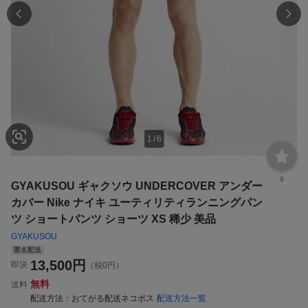
1
/
6
9
GYAKUSOU ギャクソウ UNDERCOVER アンダー
カバー Nike ナイキ ユーティリティランニングパン
ツ ショートパンツ ショーツ XS 稀少 美品
GYAKUSOU
匿名配送
13,500
円
即決
（税0円）
無料
送料
配送方法
おてがる配送ネコポス
配送方法一覧