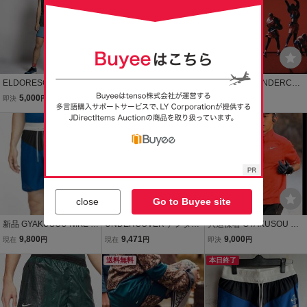
M
ELDORESO エルドレッ
ligne roset リーンロゼ TO
NIKE ナイキ UNDERCOV
ソ Long Vacation Tシャツ
GO トーゴ 3Pソファ/3人
ER アンダーカバー GYAK
5,000
275,000
4,000
即決
円
現在
円
即決
円
ノースリーブTシャツ 半
掛けソファ ローソファ/フ
USOU ギャクソウ CZ470
袖 XS 新品同様
ロアソファ ミッシェル・
本日終了
0-611 ショートパンツ シ
送料無料
デュカロワ 60万
ョーツ ランニングパンツ
XS
close
Go to Buyee site
新品 GYAKUSOU NIKE x
UNDERCOVER アンダー
大迫傑着 GYAKUSOU ギ
UNDERCOVER ナイキ ア
カバー パンツ サイズ:M /
ャクソウ NIKE UNDERC
9,800
9,471
9,000
現在
円
現在
円
即決
円
ンダーカバー ランニング
NIKE GYAKUSOU ストレ
OVER ナイキ アンダーカ
ショートパンツ S CU265
ッチ ランニングショーツ /
送料無料
バー ランニングタイツ ラ
本日終了
1 477 ショーツ デニム 68
グレー / ボトムス ショー
ンニングパンツ M 美品 稀
トパンツ
少