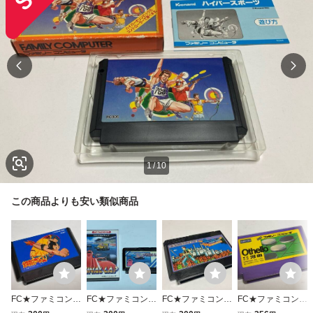
1
/
10
この商品よりも安い類似商品
FC★ファミコン★
FC★ファミコン★
FC★ファミコン★
FC★ファミコン★
鉄腕アトム★コナ
ファイナルラップ
ドラゴンスレイヤ
オセロ★河田★ツ