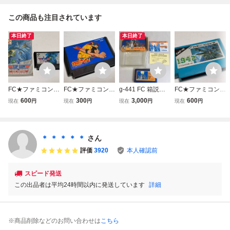
この商品も注目されています
本日終了
本日終了
FC★ファミコン★
FC★ファミコン★
g-441 FC 箱説付
FC★ファミコン★
トップガン デュア
鉄腕アトム★コナ
き レッキングクル
1942★カプコン★
600
300
3,000
600
現在
円
現在
円
現在
円
現在
円
ルファイターズ★
ミ★クリックポス
ー ニンテンドー
クリックポスト18
箱付き★コナミ★
ト185円
ファミコン
5円
クリックポスト18
5円
＊ ＊ ＊ ＊ ＊
さん
評価
3920
本人確認前
スピード発送
この出品者は平均24時間以内に発送しています
詳細
※商品削除などのお問い合わせは
こちら