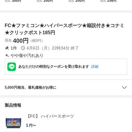
300
200
200
256
現在
円
現在
円
現在
円
現在
円
ミ★クリックポス
★ナムコ★箱付★
ー4 ★ナムコ★ク
クダオリジナル★
ト185円
ゆうパケット440
リックポスト185
クリックポスト18
円クリックポスト
円
5円
185円可
FC★ファミコン★ハイパースポーツ★箱説付き★コナミ
★クリックポスト185円
400
円
現在
（税0円）
1
件
4月6日（月）22時34分
終了
やや傷や汚れあり
あなただけの特別なクーポンを受け取れます
詳細
5,000円相当、落札価格がお得に
製品情報
【FC】 ハイパースポーツ
1
円〜