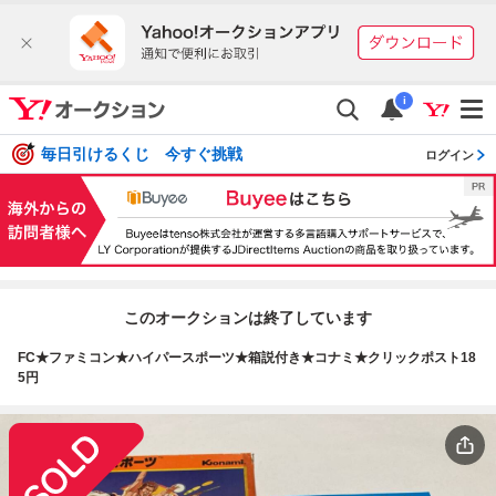
i
毎日引けるくじ 今すぐ挑戦
ログイン
このオークションは終了しています
FC★ファミコン★ハイパースポーツ★箱説付き★コナミ★クリックポスト18
5円