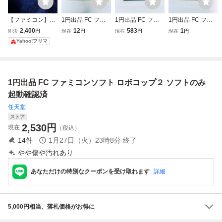
【ファミコン】ロ
1円出品 FC ファ
1円出品 FC ファ
1円出品 FC ファ
ボコップ ソフトの
ミコン マッハライ
ミコンソフト バト
ミコンソフト ファ
2,400
12
583
1
即決
円
現在
円
現在
円
現在
円
み FC
ダー ソフト 箱説
ルシティー ソフト
イナルファンタジ
Yahoo!フリマ
付 起動確認済
のみ 起動確認済
ー 後期 ソフトの
み 起動確認済
1円出品 FC ファミコンソフト ロボコップ２ ソフトのみ
起動確認済
任天堂
ストア
2,530
円
現在
（税込）
14
件
1月27日（火）23時8分
終了
やや傷や汚れあり
あなただけの特別なクーポンを受け取れます
詳細
5,000円相当、落札価格がお得に