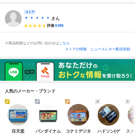
OBOCOP）』 コ
OBOCOP）』 コ
レクター・マニア
レクター・マニア
必見・まとめて・
必見・まとめて・
ストア
大量
大量
＊ ＊ ＊ ＊ ＊
さん
評価
6396
※商品削除などのお問い合わせは
こちら
ストアの情報
ニュースレター配信登録
人気のメーカー・ブランド
1
2
3
4
5
任天堂
バンダイナム
コナミデジタ
ハドソン(ゲ
スク