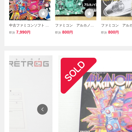
中古ファミコンソフト ア
ファミコン アルカノイ
ファミコン アル
ルカノイドII
ド2 説明書
ド 説明書
7,990
800
800
円
円
円
即決
即決
即決