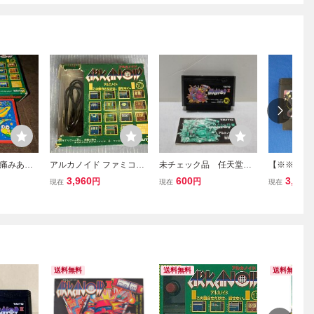
痛みあ
アルカノイド ファミコン
未チェック品 任天堂
【※※※】
 カセッ
レトロ 動作未確認
ファミコン FC
3,960
600
3,960
円
円
現在
現在
現在
ノイド サ
ファミコンソフト ア
ル
ルカノイドⅡ
送料無料
送料無料
送料無料