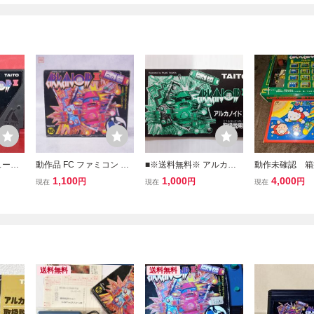
ュータ
動作品 FC ファミコン ア
■※送料無料※ アルカノ
動作未確認 箱
イド2
ルカノイドII 箱説/コント
イド 2 説明書のみ FC フ
り ファミコン
1,100
1,000
4,000
円
円
円
現在
現在
現在
ローラ付【10
ァミコン 中古
ト2本 アルカ
ンリオカーニバ
送料無料
送料無料