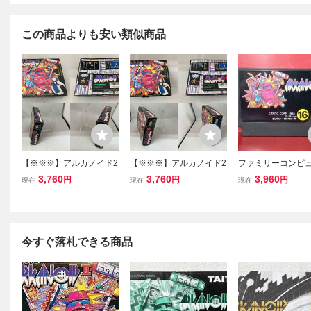
この商品よりも安い類似商品
【※※※】アルカノイド2
【※※※】アルカノイド2
ファミリーコンピ
【※※※】アルカノ
3,760
3,760
3,960
円
円
円
現在
現在
現在
今すぐ落札できる商品