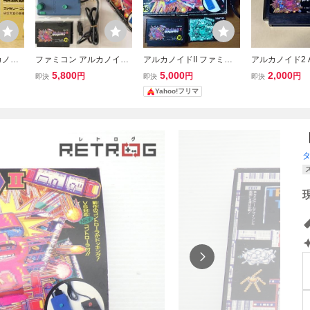
カノイ
ファミコン アルカノイド
アルカノイドII ファミコ
アルカノイド2 A
2 コントローラー ハガキ
ン 箱 説明書 専用コント
DⅡ ファミコ
5,800
5,000
2,000
円
円
円
即決
即決
即決
あり Famicom FC Arkan
ローラー付き タイトー
ー
Yahoo!フリマ
oid II