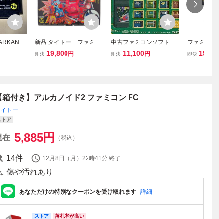
RKANOI
新品 タイトー ファミコ
中古ファミコンソフト ア
ファミコン
ン タイト
ン アルカノイドⅡ コ
ルカノイド
ノイド （Ark
19,800
11,100
19,99
円
円
即決
即決
即決
ントローラー付 完品
【箱付き】アルカノイド2 ファミコン FC
タイトー
ストア
5,885
円
現在
（税込）
14
件
12月8日（月）22時41分
終了
傷や汚れあり
あなただけの特別なクーポンを受け取れます
詳細
ストア
落札率が高い