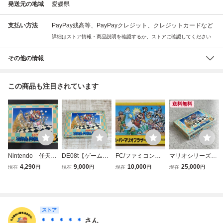
発送元の地域
愛媛県
支払い方法
PayPay残高等、PayPayクレジット、クレジットカードなど
詳細はストア情報・商品説明を確認するか、ストアに確認してください
その他の情報
この商品も注目されています
送料無料
Nintendo 任天
DE08t【ゲーム】
FC/ファミコンソ
マリオシリーズの
堂 ファミリーコ
FC ファミコン ス
フト/美品/スーパ
最高峰! 新品未使
4,290
9,000
10,000
25,000
現在
円
現在
円
現在
円
現在
円
ンピュータ スー
ーパーマリオブラ
ーマリオブラザー
用 美品 完品 激レ
パーマリオブラザ
ザーズ3 SUPER
ズ
ア スーパーマリオ
ーズ3 ソフト
MARIO BROS.3
ブラザーズ3
ファミコン 元箱
任天堂 Nintendo
付き②
箱説付
ストア
＊ ＊ ＊ ＊ ＊
さん