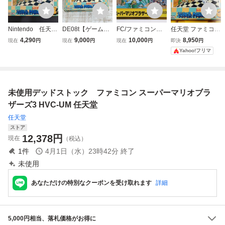
Nintendo 任天
DE08t【ゲーム】
FC/ファミコンソ
任天堂 ファミコン
堂 ファミリーコ
FC ファミコン ス
フト/美品/スーパ
スーパーマリオブ
4,290
9,000
10,000
8,950
現在
円
現在
円
現在
円
即決
円
ンピュータ スー
ーパーマリオブラ
ーマリオブラザー
ラザーズ3 箱付き
Yahoo!フリマ
パーマリオブラザ
ザーズ3 SUPER
ズ
ーズ3 ソフト
MARIO BROS.3
ファミコン 元箱
任天堂 Nintendo
付き②
箱説付
未使用デッドストック ファミコン スーパーマリオブラ
ザーズ3 HVC-UM 任天堂
任天堂
ストア
12,378
円
現在
（税込）
1
件
4月1日（水）23時42分
終了
未使用
あなただけの特別なクーポンを受け取れます
詳細
5,000円相当、落札価格がお得に