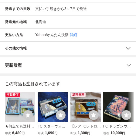
発送までの日数
支払い手続きから3～7日で発送
発送元の地域
北海道
支払い方法
Yahoo!かんたん決済
詳細
その他の情報
更新履歴
この商品も注目されています
本日終了
送料無料
★何点でも送料２
FC スターウォー
【レアFCレトロフ
FC ドラゴンウォ
３０円★ スター・
ズ STAR WARS
ァミコンソフト】
ーズ 箱付 取説付
6,480
1,690
1,300
10,000
即決
円
即決
円
即決
円
現在
円