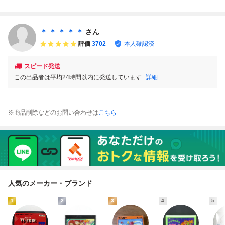
ウォーズ STAR W
カセットのみ フ
ナムコ スターウ
ファミコンソフト
ARS 箱・説明書・
ァミコンソフト
ォーズ STAR W
レトロゲーム 当時
ソフト F9 ファミ
ファミリーコンピ
ARS 洋画アクシ
物 美品 (08068米
コン 取説 即発送 F
ュータ
ョンゲーム 初期
＊ ＊ ＊ ＊ ＊
さん
C 動作確認済み
動作確認済 送料
評価
3702
本人確認済
無料 箱、説明書
無し
スピード発送
この出品者は平均24時間以内に発送しています
詳細
※商品削除などのお問い合わせは
こちら
人気のメーカー・ブランド
1
2
3
4
5