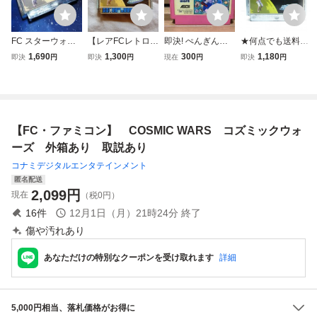
FC スターウォー
【レアFCレトロフ
即決! ぺんぎんく
★何点でも送料１
ズ STAR WARS
ァミコンソフト】
んウォーズ ぺんぎ
８５円★ スター・
1,690
1,300
300
1,180
即決
円
即決
円
現在
円
即決
円
カセットのみ フ
ナムコ スターウ
んくんwars ファ
ウォーズ STAR W
ァミコンソフト
ォーズ STAR W
ミコン FC
ARS ファミコン
ファミリーコンピ
ARS 洋画アクシ
チ9レ即発送 FC
ュータ
ョンゲーム 初期
ソフト 動作確認済
動作確認済 送料
み
【FC・ファミコン】 COSMIC WARS コズミックウォ
無料 箱、説明書
無し
ーズ 外箱あり 取説あり
コナミデジタルエンタテインメント
匿名配送
2,099
円
現在
（税0円）
16
件
12月1日（月）21時24分
終了
傷や汚れあり
あなただけの特別なクーポンを受け取れます
詳細
5,000円相当、落札価格がお得に