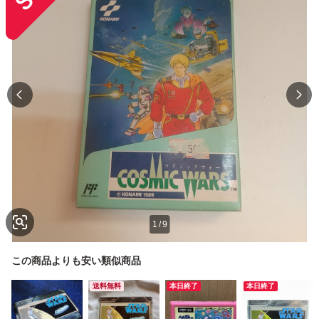
1
/
9
この商品よりも安い類似商品
送料無料
本日終了
本日終了