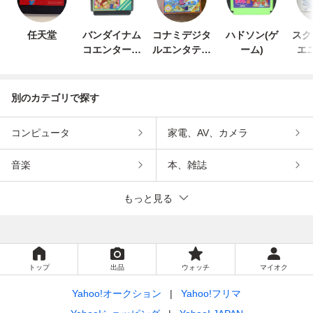
任天堂
バンダイナム
コナミデジタ
ハドソン(ゲ
スク
コエンターテ
ルエンタテイ
ーム)
エ
インメント
ンメント
別のカテゴリで探す
コンピュータ
家電、AV、カメラ
音楽
本、雑誌
もっと見る
トップ
出品
ウォッチ
マイオク
Yahoo!オークション
Yahoo!フリマ