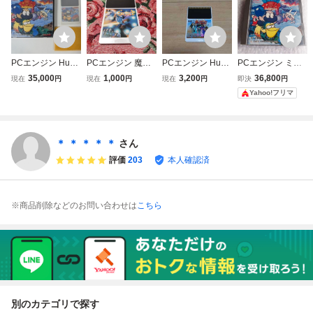
PCエンジン HuC
PCエンジン 魔界
PCエンジン HuC
PCエンジン ミズ
ARD ミズバク大
八犬伝
ARD 青いブリン
バク大冒険 HuCA
35,000
1,000
3,200
36,800
現在
円
現在
円
現在
円
即決
円
冒険 TAITO 1992
ク 手塚治虫
RD PCE TAITO
Yahoo!フリマ
年 レトロゲーム
＊ ＊ ＊ ＊ ＊
さん
評価
203
本人確認済
※商品削除などのお問い合わせは
こちら
別のカテゴリで探す