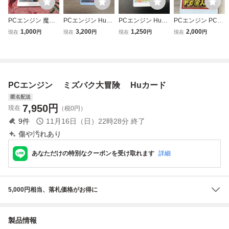
PCエンジン 魔界
PCエンジン HuC
PCエンジン HuC
PCエンジン PC原
八犬伝
ARD 青いブリン
ARD 桃太郎活劇
人 Huカード ソフ
1,000
3,200
1,250
2,000
現在
円
現在
円
現在
円
現在
円
ク 手塚治虫
商品説明必読！！
ト カードのみ
PCエンジン ミズバク大冒険 Huカード
匿名配送
7,950
円
現在
（税0円）
9
件
11月16日（日）22時28分
終了
傷や汚れあり
あなただけの特別なクーポンを受け取れます
詳細
5,000円相当、落札価格がお得に
製品情報