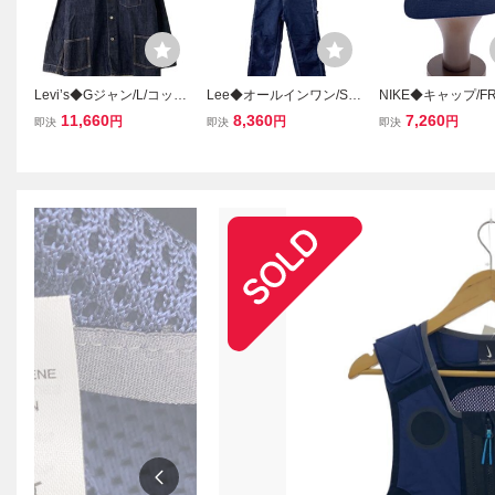
Levi’s◆Gジャン/L/コット
Lee◆オールインワン/S/
NIKE◆キャップ/FR
ン/NVY/無地/70740-23//
コットン/NVY/無地/LS20
ットン/NVY/無地/メ
11,660
8,360
7,260
円
円
円
即決
即決
即決
25//
0s/世界地図//