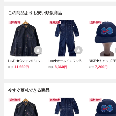
この商品よりも安い類似商品
送料無料
送料無料
送料無料
Levi’s◆Gジャン/L/コット
Lee◆オールインワン/S/
NIKE◆キャップ/FR
ン/NVY/無地/70740-23//
コットン/NVY/無地/LS20
ットン/NVY/無地/メ
11,660
8,360
7,260
円
円
円
即決
即決
即決
25//
0s/世界地図//
今すぐ落札できる商品
送料無料
送料無料
送料無料