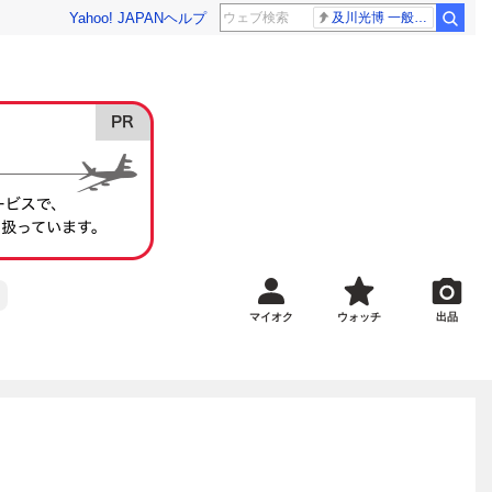
Yahoo! JAPAN
ヘルプ
及川光博 一般女性
マイオク
ウォッチ
出品