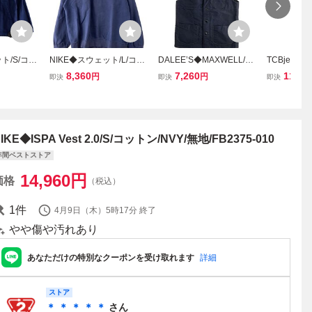
ト/S/コッ
NIKE◆スウェット/L/コッ
DALEE’S◆MAXWELL/20
TCBjean
DM5276-4
トン/NVY/無地/00s/ハー
s Shop Vest/ベスト/16.5/
ル/-/コットン
8,360
7,260
11,66
円
円
即決
即決
即決
フジップ
コットン/NVY
IKE◆ISPA Vest 2.0/S/コットン/NVY/無地/FB2375-010
年間ベストストア
14,960
円
価格
（税込）
1
件
4月9日（木）5時17分
終了
やや傷や汚れあり
あなただけの特別なクーポンを受け取れます
詳細
ストア
＊ ＊ ＊ ＊ ＊
さん