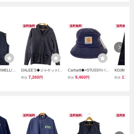
送料無料
送料無料
送料無料
WELL/20
DALEE’S◆ジャケット/-/
Carhartt◆×STUSSY/バケ
KOJIMA 
スト/16.5/
コットン/NVY/無地//
ットハット/S/コットン/N
38/コットン/
7,260
9,460
11,66
円
円
即決
即決
即決
VY/無地/メンズ
送料無料
送料無料
送料無料