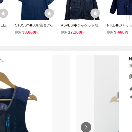
EE/コ
STUSSY◆80s/黒タグ/Do
ASPESI◆ジャケット/S/
NIKE◆ジャケッ
ンズ/9
nt Take The Bite/トラウ
コットン/NVY/無地/CG2
トン/NVY/無地/
33,660
17,160
9,460
円
円
円
即決
即決
即決
ト/Tシャツ/L/コットン/NV
0/E006/JP//
10//
Y/USA製//
N