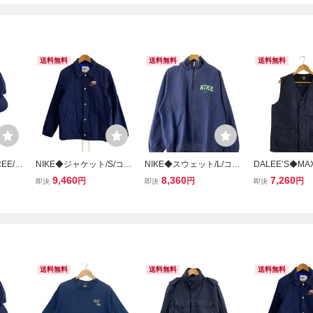
送料無料
送料無料
送料無料
EE/コ
NIKE◆ジャケット/S/コッ
NIKE◆スウェット/L/コッ
DALEE’S◆MAX
ンズ/9
トン/NVY/無地/DM5276-4
トン/NVY/無地/00s/ハー
s Shop Vest/ベ
9,460
8,360
7,260
円
円
円
即決
即決
即決
10//
フジップ
コットン/NVY
送料無料
送料無料
送料無料