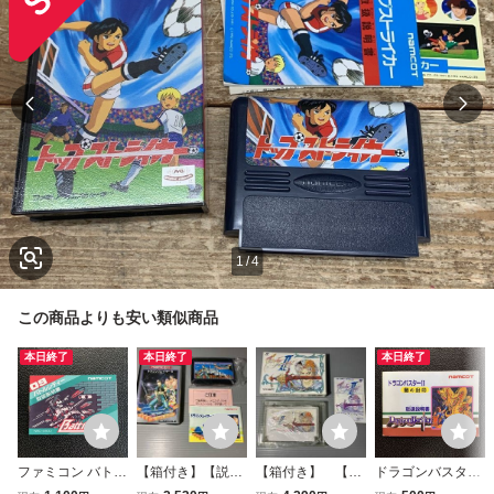
1
/
4
この商品よりも安い類似商品
本日終了
本日終了
本日終了
ファミコン バトル
【箱付き】【説明
【箱付き】 【説
ドラゴンバスターI
シティー 取扱説明
書付き】 ドラゴン
明書付き】 ファイ
I 闇の封印 取扱説