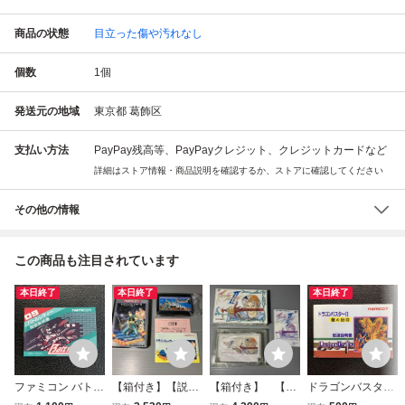
商品の状態
目立った傷や汚れなし
個数
1
個
発送元の地域
東京都 葛飾区
支払い方法
PayPay残高等、PayPayクレジット、クレジットカードなど
詳細はストア情報・商品説明を確認するか、ストアに確認してください
その他の情報
この商品も注目されています
本日終了
本日終了
本日終了
ファミコン バトル
【箱付き】【説明
【箱付き】 【説
ドラゴンバスターI
シティー 取扱説明
書付き】 ドラゴン
明書付き】 ファイ
I 闇の封印 取扱説