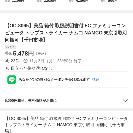
1,100
2,530
4,290
500
現在
円
現在
円
現在
円
現在
円
書 ナムコ namcot
スレイヤー4 FC
ナルファンタジー
明書 ファミコン
ナムコット (ソフ
ファミリーコンピ
Ⅱ FC ファミリー
ナムコ namcot ナ
ト無・説明書のみ)
ュータ ファミコ
コンピュータ S
ムコット (ソフト
ファミリー コンピ
ン ナムコ
QUARE
無・説明書のみ)
【OC-8065】美品 箱付 取扱説明書付 FC ファミリーコン
ュータ 全9ページ
ファミリー コンピ
FC 1985
ュータ FC 1989
ピュータ トップストライカー ナムコ NAMCO 東京引取可
同梱可【千円市場】
ストア
5,478
円
現在
（税込）
23
件
11月3日（月）23時0分
終了
目立った傷や汚れなし
あなただけの特別なクーポンを受け取れます
詳細
5,000円相当、落札価格がお得に
【OC-8065】美品 箱付 取扱説明書付 FC ファミリーコンピュータ
トップストライカー ナムコ NAMCO 東京引取可 同梱可【千円市
場】