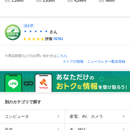
1,100
2,530
4,290
500
現在
円
現在
円
現在
円
現在
円
書 ナムコ namcot
スレイヤー4 FC
ナルファンタジー
明書 ファミコン
ナムコット (ソフ
ファミリーコンピ
Ⅱ FC ファミリー
ナムコ namcot ナ
ト無・説明書のみ)
ュータ ファミコ
コンピュータ S
ムコット (ソフト
ファミリー コンピ
ン ナムコ
QUARE
無・説明書のみ)
ュータ 全9ページ
ファミリー コンピ
ストア
FC 1985
ュータ FC 1989
＊ ＊ ＊ ＊ ＊
さん
評価
76761
※商品削除などのお問い合わせは
こちら
ストアの情報
ニュースレター配信登録
別のカテゴリで探す
コンピュータ
家電、AV、カメラ
音楽
本、雑誌