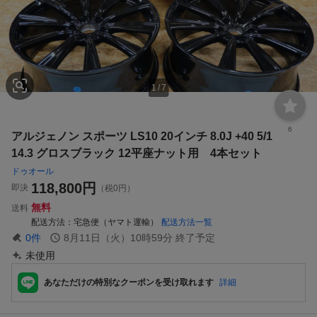
1
/
7
6
アルジェノン スポーツ LS10 20インチ 8.0J +40 5/1
14.3 グロスブラック 12平座ナット用 4本セット
ドゥオール
118,800
円
即決
（税0円）
無料
送料
配送方法
宅急便（ヤマト運輸）
配送方法一覧
0
件
8月11日（火）10時59分
終了予定
未使用
あなただけの特別なクーポンを受け取れます
詳細