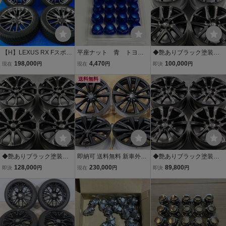
【H】LEXUS RX Fスポー
平座ナット 青 トヨ
◆艶ありブラック塗装◆
ツ 純正 20インチ 8.0J +3
タ 三菱 純正ホイール対
レクサス GS Fスポーツ 後
198,000
4,470
100,000
現在
円
現在
円
即決
円
0 5H PCD114.3 MICHELI
応 20個 M12 P1.5
期 純正 19インチ PCD11
N X-ICE SNOW SUV 235/
21HEX 37㎜ ブルー
送料無料
4.3 8J+45/9J+60 クラウ
50R20 2022年製(未使用)
ホイールナット 平面座
ン マークX マジェスタ グ
4本 NX RAV4 など
ロスブラック
◆艶ありブラック塗装◆
即納可 送料無料 新車外し
◆艶ありブラック塗装◆
MAZDA(マツダ) CX-80/C
レクサス LEXUS RX500h
マツダ アテンザ (GJ系) 純
128,000
230,000
89,800
即決
円
現在
円
即決
円
X-60 純正 20インチ PCD1
Fスポーツ 純正 21×8.0J+
正 19インチ PCD114.3/5
14.3/5H 7.5J+45 グロスブ
40 5H114.3 マットブラッ
H 7.5J+45 4本 マツダ6 C
ラック マツダ6 CX-8 CX-
ク 21インチ 4本 純正ボル
X-5 CX-8 CX-7 など グロ
5 アテンザ 等
ト付属
スブラック