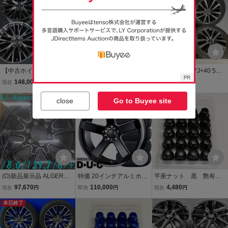
ト
ト
ェルファイア アルファ
ード
【中古ホイール4本】レク
【新車外し】ホンダ シビ
クラウン R17 7J+40 5穴
サス RX Fスポーツ 純正
ック CIVIC 純正 18インチ
PCD114.3 平座 ハブ径60
148,000
77,000
30,000
現在
円
現在
円
現在
円
8.0J-20 5/114.3 +30
ホイール 4本 18X8.0 J 11
純正 17インチ アルミ ホ
20インチ
4.3 5穴 ナット付属
送料無料
イール 5H ピッチ114.3 A
close
Go to Buyee site
RS220 220系 Gグレード
ENKEI製 流用
(O)新品展示品 ALGERNO
特価 20インチアルミホイ
平座ナット 黒 艶有
N FENICE XC10 GBK/MS
ールタイヤセット 逆ゾリ
り トヨタ 三菱 純正
97,670
110,000
4,480
現在
円
即決
円
現在
円
17インチ 8.0J PCD139.7
深度48mm ボルテック HY
ホイール対応 20個 M1
6H +20 アルジェノン フ
本日終了
PER SV グロスブラックM
2 P1.5 21HEX 37
ェニーチェ グロスブラッ
GBK/M 5-114.3 245/40R2
㎜ 平面座 ブラック
ク 4本 プラド等
0 245/45R20
ホイールナット