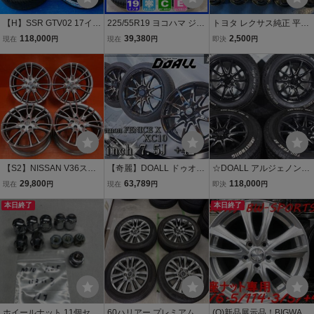
【H】SSR GTV02 17イン
225/55R19 ヨコハマ ジオ
トヨタ レクサス純正 平座
チ 8.0J +45 5H PCD114.3
ランダーI/T-S 2013年製
袋ナット 21HEX M12-1.5
118,000
39,380
2,500
現在
円
現在
円
即決
円
KENDA KR20 215/45R17
☆ CX-5 CX-8 等 アルジェ
純正ナット20個 １台分 中
2026年製(新品) 4本 スイ
ノン 7.5-19+50 5H114.3
古 メッキ クラウン アルヴ
フトスポーツ ロードスタ
19インチ スタッドレス 4
ェル プリウス トヨタ車全
ー アルテッツァ
本セット 009α
般など
【S2】NISSAN V36スカ
【奇麗】DOALL ドゥオー
☆DOALL アルジェノン
イライン 純正 18インチ 7.
ル アルジェノン FENICE
フェニーチェ XC10 17イ
29,800
63,789
118,000
現在
円
現在
円
即決
円
5J+45 8.5J+50 PCD114.3
XC10フェニーチェ 17イ
ンチ☆PCD114.3 7.5J +4
5H 中古ホイール4本セッ
本日終了
ンチ 7.5J +42 PCD114.3
2☆ARMSTRONG TRU-T
本日終了
ト ニッサン平座ナット専
5穴 ホイール 4本 プリウ
RAC AT☆235/65R17☆デ
用
スα ヴォクシー
リカ D5 RAV4 ハリアー☆
ホイールナット 11個セッ
60ハリアー プレミアム 純
(O)新品展示品！BIGWAY