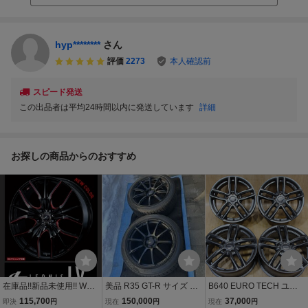
hyp********
さん
評価
2273
本人確認前
スピード発送
この出品者は平均24時間以内に発送しています
詳細
お探しの商品からのおすすめ
在庫品!!新品未使用!! WED
美品 R35 GT-R サイズ AD
B640 EURO TECH ユー
S LEONIS LV 20x 8J 5H 1
VAN Racing RSII アドバ
ロテック 16X6.5J+29 PC
115,700
150,000
37,000
即決
円
現在
円
現在
円