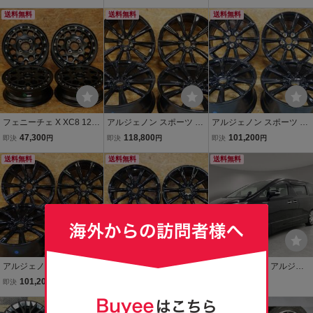
14.3 +35 BK/SC(RED) レ
ンレーシング 20インチ 1
D112 ハブ66.6 M14 ボル
オニス ウェッズ 4本送料
送料無料
14.3 10J 11J ダンロップ
送料無料
ト対応 ベンツ アウディ A
送料無料
込み124,500円
スタッドレス付き
4 アバント VW 中古品 手
渡し可能です 山梨県
フェニーチェ X XC8 12イ
アルジェノン スポーツ LS
アルジェノン スポーツ LS
ンチ 4.00B +42 4/100 マ
10 20インチ 8.0J +40 5/1
10 18インチ 8.0J +40 5/1
47,300
118,800
101,200
即決
円
即決
円
即決
円
ットブラックミルド 離島
14.3 グロスブラック 14R
20 グロスブラック 14平
沖縄を除き送料無料！ 4
送料無料
球面座ナット用 4本セッ
送料無料
座ナット用 4本セット
送料無料
本セット 軽トラ・軽バ
ト
ン
アルジェノン スポーツ LS
アルジェノン スポーツ LS
【引取り限定】アルジェ
10 18インチ 8.0J +40 5/1
10 18インチ 8.0J +40 5/1
ノン 20インチ クロームメ
101,200
101,200
35,000
即決
円
即決
円
現在
円
14.3 グロスブラック 14R
20 グロスブラック 14R
ッキ ホイール タイヤ 4本
球面座ナット用 4本セッ
球面座ナット用 4本セッ
本日終了
セット PCD114.3 希少 ヴ