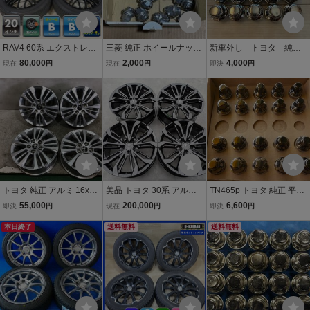
RAV4 60系 エクストレイ
三菱 純正 ホイールナット
新車外し トヨタ 純
ル T33系 等 4本 カールソ
M12 P1.5 平座 MITSUBIS
正 ホイール ナット
80,000
2,000
4,000
現在
円
現在
円
即決
円
ン 1/10X 20インチ 8.5J +
HI ミツビシ 20個 20pc
M12 1.5 TOYOTA プリウ
40 5H PCD114.3 ラジア
ス アクア アルファー
ル TOYO プロクセス スポ
ド ヴェルファイア 段
ーツ 235/50R20
付き 平座 20個
トヨタ 純正 アルミ 16x6J
美品 トヨタ 30系 アルフ
TN465p トヨタ 純正 平座
+40 5H 114.3 ハブ径60ｍ
ァード ヴェルファイア モ
ナット ２０個セット ブラ
55,000
200,000
6,600
即決
円
現在
円
即決
円
ｍ 4本 アルミホイール 90
デリスタ WingDancer IX
ック系 Ｍ１４ Ｐ１．５平
ノア ヴォクシィ 平座ナッ
本日終了
純正OP 20インチ 8.5J +4
送料無料
座 全長約４２．５ミリ ４
送料無料
ト用
0 PCD114.3 グロスブラッ
０系アルファード 等
ク 4本