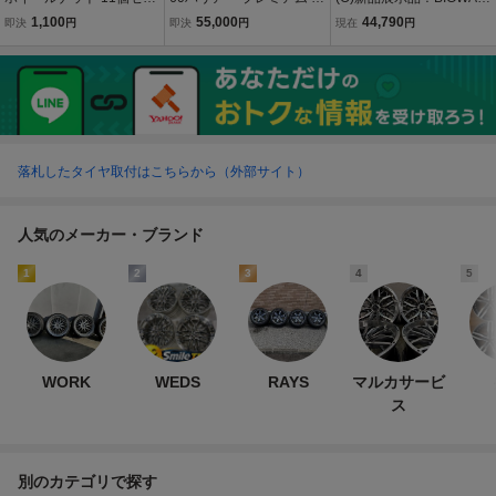
ト 未使用 SS20 LC10W L
正 18インチ 7.5j +45 PCD
BW-SPORTS 17インチ 6.
1,100
55,000
44,790
即決
円
即決
円
現在
円
C10 360 LS10 SS30 SS4
114.3 ブリヂストン アレ
5J PCD114.3 5H +40 メ
0 スズキ用 M10XP1.25 A
ンジ LX100 235/55R18 2
タルシルバー ホイール 平
TV トライク バギー 軽自
021年 ハイグロス
座ナット専用 60プリウス/
動車
90ノア/ヴォクシー
落札したタイヤ取付はこちらから（外部サイト）
人気のメーカー・ブランド
1
2
3
4
5
WORK
WEDS
RAYS
マルカサービ
ス
別のカテゴリで探す