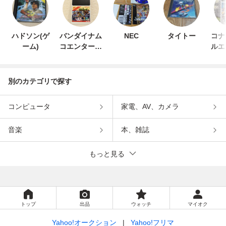
ハドソン(ゲ
バンダイナム
NEC
タイトー
コナ
ーム)
コエンターテ
ルエ
インメント
ン
別のカテゴリで探す
コンピュータ
家電、AV、カメラ
音楽
本、雑誌
もっと見る
トップ
出品
ウォッチ
マイオク
Yahoo!オークション
Yahoo!フリマ