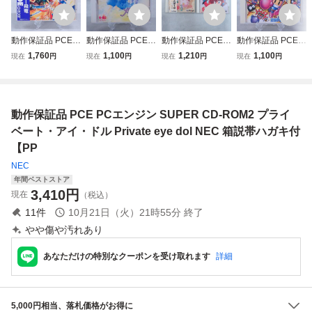
動作保証品 PCE P
動作保証品 PCE P
動作保証品 PCE P
動作保証品 PCE P
Cエンジン ARCA
Cエンジン SUPE
Cエンジン CD-RO
Cエンジン SUPE
1,760
1,100
1,210
1,100
現在
円
現在
円
現在
円
現在
円
DE CD-ROM2 ス
R CD-ROM2 とき
M2 らんま1/2 /と
R CD-ROM2 ボン
トライダー飛竜 箱
めきメモリアル 箱
らわれの花嫁 まと
バーマン ぱにっく
説帯ハガキ付【10
説帯付【PP
めて 2本セット 箱
ボンバー 箱説帯ハ
説帯ハガキ付【PP
ガキ付【10
動作保証品 PCE PCエンジン SUPER CD-ROM2 プライ
ベート・アイ・ドル Private eye dol NEC 箱説帯ハガキ付
【PP
NEC
年間ベストストア
3,410
円
現在
（税込）
11
件
10月21日（火）21時55分
終了
やや傷や汚れあり
あなただけの特別なクーポンを受け取れます
詳細
5,000円相当、落札価格がお得に