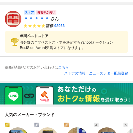
リガン マーク2 S
トライダー飛竜 箱
めきメモリアル 箱
らわれの花嫁 まと
PRIGGAN mark 2
説帯ハガキ付【10
説帯付【PP
めて 2本セット 箱
箱説帯ハガキ付
ストア
説帯ハガキ付【PP
落札率が高い
【10
＊ ＊ ＊ ＊ ＊
さん
評価
98933
年間ベストストア
各分野の年間ベストストアを決定するYahoo!オークション
BestStoreAward受賞ストアになります。
※商品削除などのお問い合わせは
こちら
ストアの情報
ニュースレター配信登録
人気のメーカー・ブランド
1
2
3
4
5