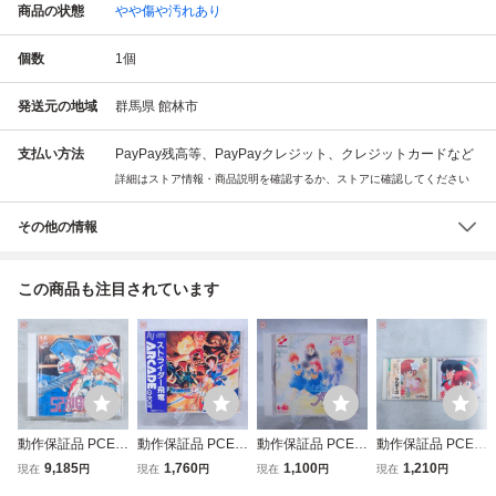
商品の状態
やや傷や汚れあり
個数
1
個
発送元の地域
群馬県 館林市
支払い方法
PayPay残高等、PayPayクレジット、クレジットカードなど
詳細はストア情報・商品説明を確認するか、ストアに確認してください
その他の情報
この商品も注目されています
動作保証品 PCE P
動作保証品 PCE P
動作保証品 PCE P
動作保証品 PCE P
Cエンジン SUPE
Cエンジン ARCA
Cエンジン SUPE
Cエンジン CD-RO
9,185
1,760
1,100
1,210
現在
円
現在
円
現在
円
現在
円
R CD-ROM2 スプ
DE CD-ROM2 ス
R CD-ROM2 とき
M2 らんま1/2 /と