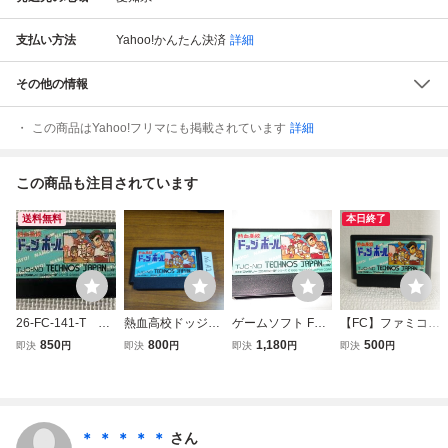
支払い方法
Yahoo!かんたん決済
詳細
その他の情報
この商品はYahoo!フリマにも掲載されています
詳細
この商品も注目されています
送料無料
本日終了
26-FC-141-T 動
熱血高校ドッジボ
ゲームソフト FC
【FC】ファミコン
作品 ファミコ
ール部 ファミコ
熱血高校ドッジボ
ソフト/ 熱血高
850
800
1,180
500
即決
円
即決
円
即決
円
即決
円
ン 熱血高校ドッ
ン FCナナリスト
ール部 (箱説なし)
校ドッジボール部
ジボール部
ファミコン ファミ
クリーニング済
リーコンピュータ
み！！【ソフトの
ー 任天堂
み】管理No.資732
＊ ＊ ＊ ＊ ＊
さん