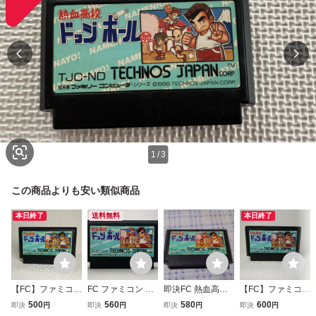
1
/
3
この商品よりも安い類似商品
本日終了
送料無料
本日終了
【FC】ファミコン
FC ファミコン 熱
即決FC 熱血高校
【FC】ファミコン
ソフト/ 熱血高
血高校ドッジボー
ドッジボール部 A
ソフト/ 熱血高
500
560
580
600
即決
円
即決
円
即決
円
即決
円
校ドッジボール部
ル部
校ドッジボール