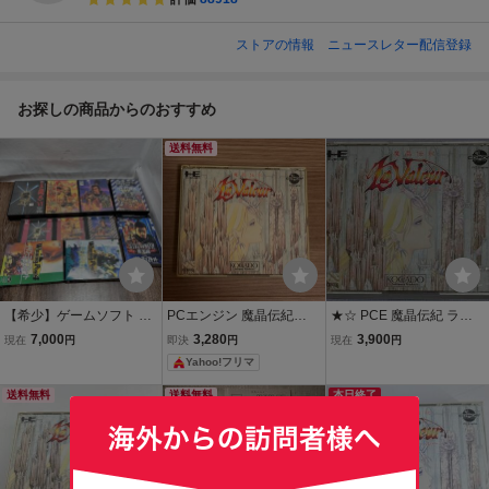
ストアの情報
ニュースレター配信登録
お探しの商品からのおすすめ
送料無料
【希少】ゲームソフト Wi
PCエンジン 魔晶伝紀
★☆ PCE 魔晶伝紀 ラ・
ndows CD-COM KOEI 光
ラ・ヴァルー CD-ROM2
ヴァルー PCエンジン CD-
7,000
3,280
3,900
現在
円
即決
円
現在
円
栄 信長の野望 三国志 ウィ
工画堂 説明書付
ROM2 LA・VALEUR KO
Yahoo!フリマ
ニングポスト パワーアッ
GADO ☆★
プキット まとめ (121)
送料無料
送料無料
本日終了