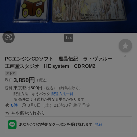
1
/
4
3
PCエンジンCDソフト 魔晶伝紀 ラ・ヴァルー
工画堂スタジオ HE system CDROM2
ストア
3,850
円
現在
（税込）
東京都は
800円
送料
（税込）（離島を除く）
配送方法
ゆうパック
配送方法一覧
条件により送料が異なる場合があります
0
件
8月8日（土）21時38分
終了予定
やや傷や汚れあり
あなただけの特別なクーポンを受け取れます
詳細