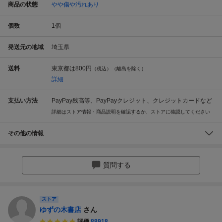
商品の状態
やや傷や汚れあり
個数
1
個
発送元の地域
埼玉県
送料
東京都は
800円
（税込）（離島を除く）
詳細
支払い方法
PayPay残高等、PayPayクレジット、クレジットカードなど
詳細はストア情報・商品説明を確認するか、ストアに確認してください
その他の情報
質問する
ストア
ゆずの木書店
さん
評価
88918