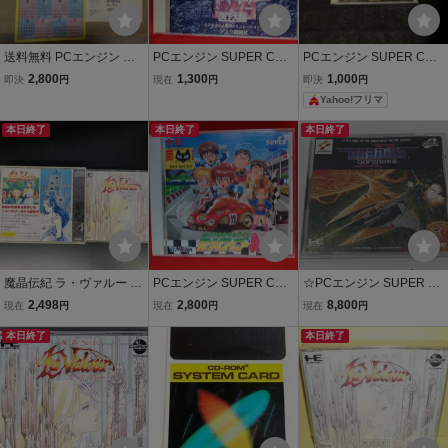
送料無料 PCエンジン と
PCエンジン SUPER CD-
PCエンジン SUPER CD-
きめきメモリアル 帯 ハガ
ROM2 1552 天下大乱
ROM スーパーシュヴァル
2,800
1,300
1,000
即決
円
現在
円
即決
円
キ カレンダー付 PCE HE
ツシルト 工画堂スタジオ
Yahoo!フリマ
System CD・ROM2 PC E
ngine SCD Super CDRO
本日終了
本日終了
本日終了
M の落札情報
魔晶伝紀 ラ・ヴァルー 商
PCエンジン SUPER CD-
☆PCエンジン SUPER C
品説明必読！！
ROM2 モトローダーMC
D-ROM グラディウスII G
2,498
2,800
8,800
現在
円
現在
円
現在
円
メサイヤ
OFERの野望 used☆
本日終了
本日終了