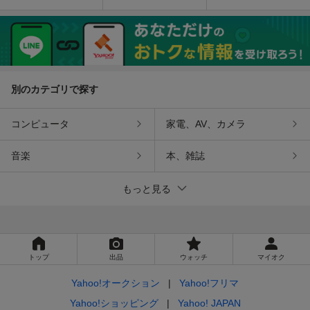
めがみパラダイス■HECD
神徒伝説 帯 ハガキ等付 P
げー シューティング スタ
4008■NEC■HE system■P
C ENGINE HE SYSTEM S
ーパロジャー
C Engine■MEGAMI PARA
CD SUPER CD-ROM2 Fa
DISE
ng of Alnam
別のカテゴリで探す
コンピュータ
家電、AV、カメラ
音楽
本、雑誌
もっと見る
トップ
出品
ウォッチ
マイオク
Yahoo!オークション
Yahoo!フリマ
Yahoo!ショッピング
Yahoo! JAPAN