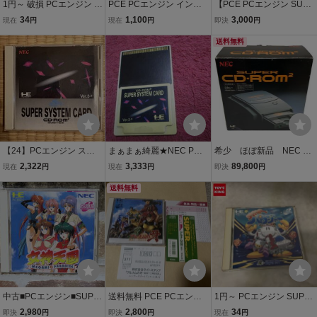
1円～ 破損 PCエンジン S
PCE PCエンジン インタ
【PCE PCエンジン SUPE
UPER CD-ROM ホラース
ーフェースユニット IFU-3
R CD-ROM2】スーパーシ
34
1,100
3,000
現在
円
現在
円
即決
円
トーリー
0A ＋ CD-ROM2 SYSTE
ュヴァルツシルト2/工画
M CDR-30A 本体 箱説付
堂スタジオ/帯付き/
送料無料
ジャンク【40
【24】PCエンジン スー
まぁまぁ綺麗★NEC PC
希少 ほぼ新品 NEC P
パーシステムカード Ver.3.
エンジン CD-ROM2 Hu c
Cエンジン SUPER CD-R
2,322
3,333
89,800
現在
円
現在
円
即決
円
0 NEC SUPER SYSTEM
ard SUPER SYSTEM CA
OM2 本体
CARD CD-ROM2 ケース
RD Ver.3.0 スーパーシス
送料無料
取扱説明書 ハガキ付き
テムカード★P
中古■PCエンジン■SUPE
送料無料 PCE PCエンジ
1円～ PCエンジン SUPE
R CD-ROM2■女神天国
ン アルナムの牙 獣族十二
R CD-ROM スーパー すん
2,980
2,800
34
即決
円
即決
円
現在
円