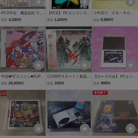
PCD中古 魔晶伝紀 ラ・
【PCE】 PCエンジン CD
☆中古☆ ＣＤ－ＲＯ
ヴァルー 【管理番号：7
-ROM2 SYSTEM CARD V
㎡ 【魔晶伝紀 ラ・ヴ
4,380
1,600
8,980
現在
円
現在
円
現在
円
3132】
er.2.1 HE system CD-RO
ァルー 】【即決】
M2 システムカード NEC
動作確認済み
中古■PCエンジン■SUPE
◎100円スタート！新品未
【カードのみ】 PCエンジ
R CD-ROM2■ぽっぷるメ
開封品 PCエンジン CD-
ン スーパーシステムカー
26,800
100
999
現在
円
現在
円
現在
円
イル■POPFULMAIL■HEC
ROM2 斬 ～陽炎の時代
ド Ver.3.0 NEC SUPER S
D4011■NEC■HE system■
～ TAITO
YSTEM CARD CD-ROM2
本日終了
PC Engine■Magical Fant
ジャンク(動作未確認)
asy Adventure