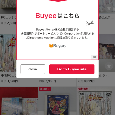
PCエンジンCDソフト 魔
PCエンジン 魔晶伝紀ラ・
PCエンジン 魔晶伝紀ラ・
晶伝紀 ラ・ヴァルー 199
ヴァルー 激レア 美品
ヴァルー ケース 取説付
2,800
10,000
2,980
即決
円
即決
円
現在
円
1/03/22 KSCD-1001 4959
＆完品
m
Yahoo!フリマ
067910011(STIBB4573)
送料無料
close
Go to Buyee site
中古PCエンジンCDソフ
★☆魔晶伝紀 ラ・ヴァ
中古A★魔晶伝紀 ラ・ヴ
ト 魔晶伝紀 ラ・ヴァルー
ルー 中古☆★ 即決
ァルー★PCエンジン CD-
3,570
2,980
8,019
即決
円
即決
円
即決
円
ROM2ソフト
本日終了
送料無料