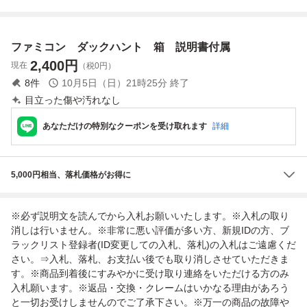
同梱可♪ SFC
明書
で同梱可♪ SFC
スーパーファミコ
スーパーファミ
ン
コン
ファミコン ダックハント 箱 説明書付属
2,400
円
現在
（税0円）
8
件
10月5日（日）21時25分
終了
目立った傷や汚れなし
あなただけの特別なクーポンを受け取れます
詳細
5,000円相当、落札価格がお得に
※必ず説明文を読んでから入札お願いいたします。※入札の取り
消しは行いません。※非常に悪い評価が多い方、新規IDの方、ブ
ラックリスト登録者(ID変更しての入札、落札)の入札はご遠慮くだ
さい。⇒入札、落札、お支払い後でも取り消しさせていただきま
す。※商品到着後にすみやかに受け取り連絡をいただける方のみ
入札願います。※返品・交換・クレームはいかなる理由があろう
と一切お受けしませんのでご了承下さい。※万一の商品の故障や