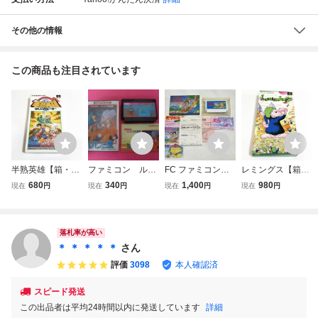
その他の情報
この商品も注目されています
半熟英雄【箱・説
ファミコン ルパ
FC ファミコン
レミングス【箱・
明書付き】♪動作
ン三世 箱 説明
リップルアイラン
説明書付き】♪動
680
340
1,400
980
現在
円
現在
円
現在
円
現在
円
確認済♪３本まで
書付属
ド 箱 ソフト 説
作確認済♪３本ま
同梱可♪ SFC
明書
で同梱可♪ SFC
スーパーファミコ
スーパーファミ
ン
コン
落札率が高い
＊ ＊ ＊ ＊ ＊
さん
評価
3098
本人確認済
スピード発送
この出品者は平均24時間以内に発送しています
詳細