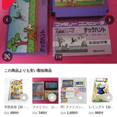
1
/
8
この商品よりも安い類似商品
半熟英雄【箱・説
ファミコン ルパ
FC ファミコン
レミングス【箱・
明書付き】♪動作
ン三世 箱 説明
リップルアイラン
説明書付き】♪動
680
340
1,400
980
現在
円
現在
円
現在
円
現在
円
確認済♪３本まで
書付属
ド 箱 ソフト 説
作確認済♪３本ま