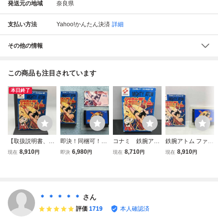
発送元の地域
奈良県
支払い方法
Yahoo!かんたん決済
詳細
その他の情報
この商品も注目されています
本日終了
【取扱説明書、箱
即決！同梱可！
コナミ 鉄腕アト
鉄腕アトム ファミ
付き】鉄腕アトム
ファミコン 鉄腕
ム ファミコン
コン ファミリーコ
8,910
6,980
8,710
8,910
現在
円
即決
円
現在
円
現在
円
KONAMI ファミコ
アトム 箱・取扱
ソフト
ンピューターソフ
ン FC 動作未確認
説明書有り
ト
＊ ＊ ＊ ＊ ＊
さん
評価
1719
本人確認済