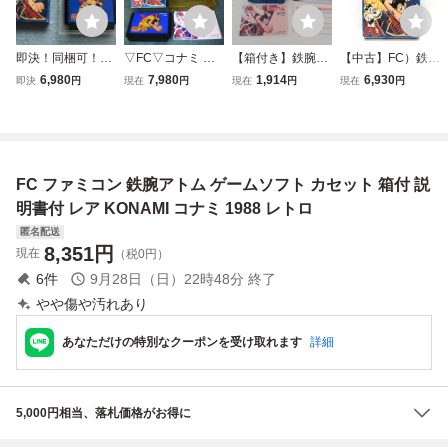
即決！同梱可！
▽FC▽コナミ 鉄
【箱付き】鉄腕ア
【中古】FC）鉄腕
ファミコン 鉄腕
腕アトム 箱説付
トム ファミコン F
アトム ファミコン
6,980
7,980
1,914
6,930
即決
円
現在
円
現在
円
現在
円
アトム 箱・取扱
動作確認済
C
[240069146847]
説明書有り
FC ファミコン 鉄腕アトム ゲームソフト カセット 箱付 説
明書付 レア KONAMI コナミ 1988 レトロ
匿名配送
8,351
円
現在
（税0円）
6
件
9月28日（日）22時48分
終了
やや傷や汚れあり
あなただけの特別なクーポンを受け取れます
詳細
5,000円相当、落札価格がお得に