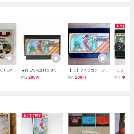
もうすぐ終
C HOME
★何点でも送料１８５円
【FC】ファミコン ファ
FC ファミ
ム88 FC
★ ファミリーマージャン
ミリーマージャンⅡ 上
ィグダグⅡ]
280
200
400
円
円
円
即決
現在
即決
88ゲーム
Ⅱ 2 上海への道 ファミコ
海への道
 ゲーム機
ン ツ20レ即発送 FC ソフ
ト 動作確認済み
もうすぐ終了