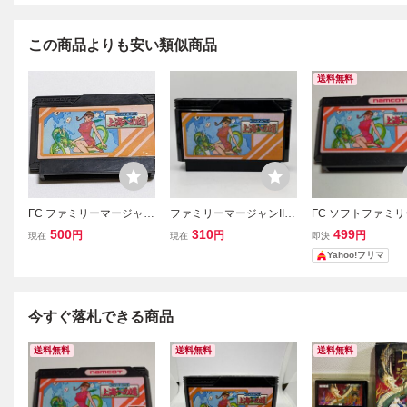
この商品よりも安い類似商品
送料無料
FC ファミリーマージャン
ファミリーマージャンII
FC ソフトファミ
II 上海への道
上海への道 NAMCO ナム
ジャンⅡ しゃ 上
500
310
499
円
円
円
現在
現在
即決
コ ファミリーコンピュー
Yahoo!フリマ
タ FAMILY COMPUTER
ファミコン FC ソフト カ
セット カートリッジ
今すぐ落札できる商品
送料無料
送料無料
送料無料