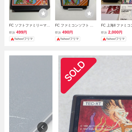
FC ソフトファミリーマー
FC ファミコンソフト フ
FC 上海II ファミ
ジャンⅡ しゃ 上海への道
ァミリーマージャンⅡ 上
ト 箱 説明書 ハガキ
499
490
2,000
円
円
円
即決
即決
即決
海への道
UNSOFT
Yahoo!フリマ
Yahoo!フリマ
Yahoo!フリマ