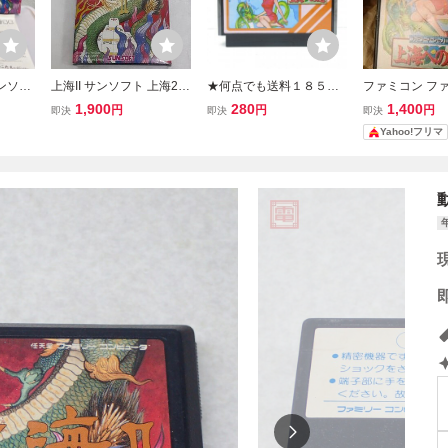
コンソフ
上海II サンソフト 上海2 F
★何点でも送料１８５円
ファミコン フ
付き S
C ファミコン ファミリー
★ ファミリーマージャン
ージャンⅡ 上海
1,900
280
1,400
円
円
円
即決
即決
即決
コンピュータ 箱・説明書
Ⅱ 2 上海への道 ファミコ
C 麻雀 激レ
Yahoo!フリマ
付き 動作確認済み
ン ツ15レ即発送 FC ソフ
ト 動作確認済み