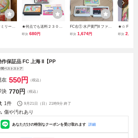
ァミリーマ
★何点でも送料２３０円
FC右① 水戸黄門II ファン
★☆ FC 
への道 F
★①ファミリーマージャ
タジーゾーン 上海 ファミ
キ付 SHANG
680
1,674
2,200
円
円
即決
即決
即決
ア品
ンⅡ 2 上海への道 箱・説
コン サンソフト SUNSOF
OFT ☆★
明書・ソフト ファミコン
T
シF3レ即発送 FC 動作確
認済み
動作保証品 FC 上海 II【PP
年間ベストストア
550
円
現在
（税込）
770
円
即決
（税込）
1
件
9月21日（日）21時9分
終了
傷や汚れあり
あなただけの特別なクーポンを受け取れます
詳細