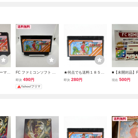
送料無料
リーマー
FC ファミコンソフト フ
★何点でも送料１８５円
■【未開封品】F
海への道
ァミリーマージャンⅡ 上
★ ファミリーマージャン
88 エフシーホー
490
280
500
円
円
円
即決
即決
現在
海への道
Ⅱ 2 上海への道 ファミコ
用ゲーム互換機 
Yahoo!フリマ
ン ツ15レ即発送 FC ソフ
内蔵 昭和レトロ
ト 動作確認済み
送料無料