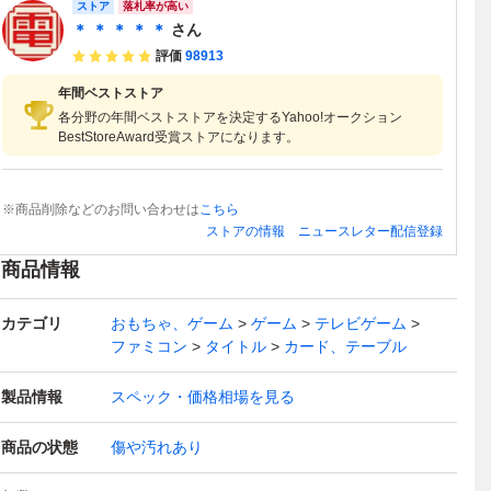
ストア
落札率が高い
＊ ＊ ＊ ＊ ＊
さん
評価
98913
年間ベストストア
各分野の年間ベストストアを決定するYahoo!オークション
BestStoreAward受賞ストアになります。
※商品削除などのお問い合わせは
こちら
ストアの情報
ニュースレター配信登録
商品情報
カテゴリ
おもちゃ、ゲーム
ゲーム
テレビゲーム
ファミコン
タイトル
カード、テーブル
製品情報
スペック・価格相場を見る
商品の状態
傷や汚れあり