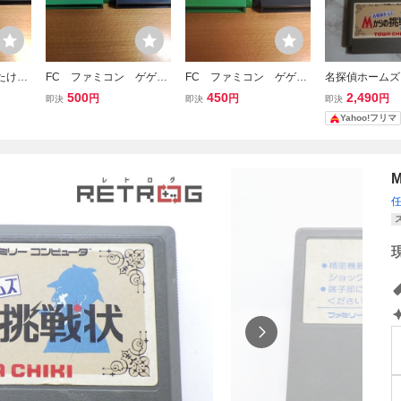
たけし
FC ファミコン ゲゲゲ
FC ファミコン ゲゲゲ
名探偵ホームズ
風雲児
の鬼太郎・２ 妖怪軍団
の鬼太郎・２ 妖怪軍団
誘拐事件 Mか
500
450
2,490
円
円
円
即決
即決
即決
の挑戦 m
の挑戦 m
ファミコンソフ
Yahoo!フリマ