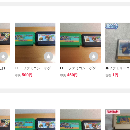
たけし
FC ファミコン ゲゲゲ
FC ファミコン ゲゲゲ
◆ファミリーコ
風雲児
の鬼太郎・２ 妖怪軍団
の鬼太郎・２ 妖怪軍団
ター/ファミコン
500
450
1
円
円
円
即決
即決
現在
の挑戦 m
の挑戦 m
ミコン探偵倶楽部P
しろに立つ少女
送料無料