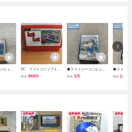
ンピュー
FC ファミコンソフト ロ
◆ファミリーコンピュー
◆ファミリ
/FC ファ
ットロット m
ター/ファミコン/FC さん
ター/ファミ
450
1
1
円
円
円
即決
現在
現在
artII う
まの名探偵 ソフト
まの名探偵
 ソフト
送料無料
送料無料
送料無料