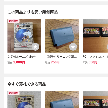
この商品よりも安い類似商品
送料無料
名探偵ホームズ Mからの
【端子クリーニング済
FC ファミコン 
挑戦状 ファミコンソフト
み】FC 名探偵ホームズ
の挑戦状・戦国
1,000
750
550
円
円
円
現在
即決
即決
トーワチキ
Mからの挑戦状 ファミ
m
コンソフト
今すぐ落札できる商品
送料無料