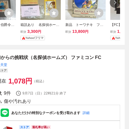
 伯爵令嬢
箱説あり 名探偵ホーム
新品 トーワチキ ファ
【FC】名探
らの挑戦状
ズ 霧のロンドン殺人事
ミコン FC 名探偵ホー
のロンドン
3,300
13,800
1,999
円
円
即決
即決
即決
ト セット
件 ファミコン
ムズ Mからの挑戦状
ミコン 動
Yahoo!フリマ
Yahoo!
Mからの挑戦状（名探偵ホームズ） ファミコン FC
任天堂
ストア
1,078
円
現在
（税込）
9
件
9月7日（日）22時21分
終了
傷や汚れあり
あなただけの特別なクーポンを受け取れます
詳細
ストア
落札率が高い