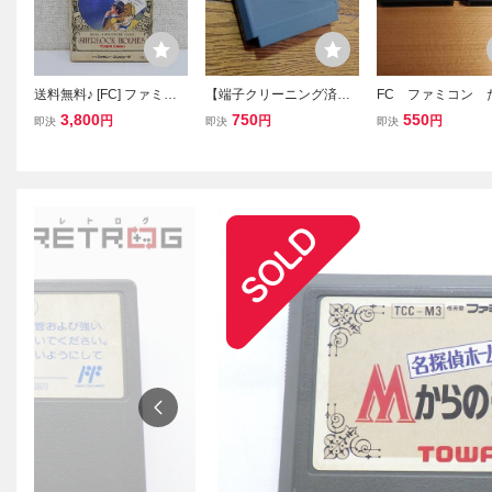
送料無料♪ [FC] ファミコ
【端子クリーニング済
FC ファミコン 
ンソフト 名探偵ホームズ
み】FC 名探偵ホームズ
の挑戦状・戦国
3,800
750
550
円
円
円
即決
即決
即決
Mからの挑戦状 シャーロ
Mからの挑戦状 ファミ
m
ック ホームズ カセット
コンソフト