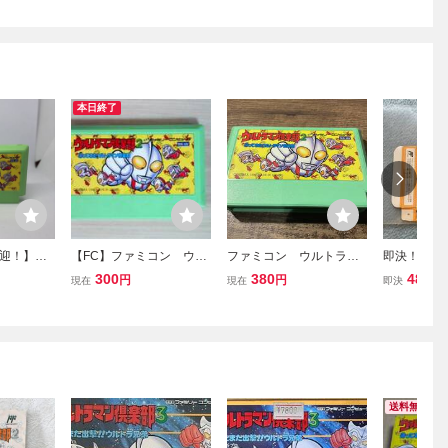
本日終了
迎！】ウ
【FC】ファミコン ウル
ファミコン ウルトラマ
即決！同梱
部2 帰っ
トラマン倶楽部2 帰って
ン倶楽部2〜帰ってきたウ
コン ウル
300
380
480
円
円
円
現在
現在
即決
マン倶楽
いたウルトラマン倶楽部
ルトラマン倶楽部〜
部３ 箱の
フト yut
送料無料