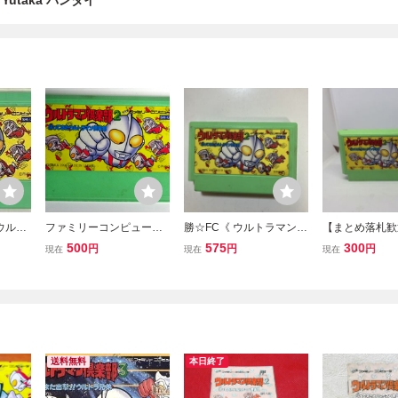
utaka バンダイ
ウルト
ファミリーコンピュータ
勝☆FC《 ウルトラマン倶
【まとめ落札歓
ってき
ー ユタカ／バンダイ
楽部2 帰ってきたウルト
ルトラマン倶楽
500
575
300
円
円
円
現在
現在
現在
部 動
ウルトラマン倶楽部２
ラマン倶楽部》 ファミコ
てきたウルトラ
帰ってきたウルトラマン
ン ソフトのみ セブンエー
部 ファミコンソ
倶楽部
スタロウレオ怪獣円谷特
aka
撮
送料無料
本日終了