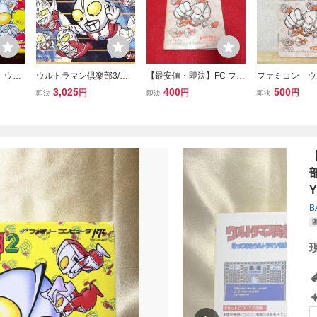
 ウル
ウルトラマン倶楽部3/フ
【最安値・即決】FC ファ
ファミコン ウ
帰って
ァミコン
ミコン『ウルトラマン倶
ン倶楽部2 説
3,025
400
500
円
円
円
即決
即決
即決
倶楽部
楽部2』説明書 コレクタ
ー・マニア必見・まとめ
て・大量・レトロ・ゲー
ム
Y
B