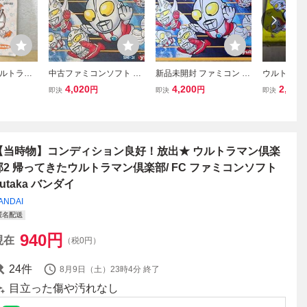
ルトラマ
中古ファミコンソフト ウ
新品未開封 ファミコン ウ
ウルトラマン
明書
ルトラマン倶楽部3
ルトラマン倶楽部3 FC
って来たウ
4,020
4,200
2,980
円
円
即決
即決
即決
楽部 ファ
【当時物】コンディション良好！放出★ ウルトラマン倶楽
部2 帰ってきたウルトラマン倶楽部/ FC ファミコンソフト
utaka バンダイ
ANDAI
匿名配送
940
円
現在
（税0円）
24
件
8月9日（土）23時4分
終了
目立った傷や汚れなし