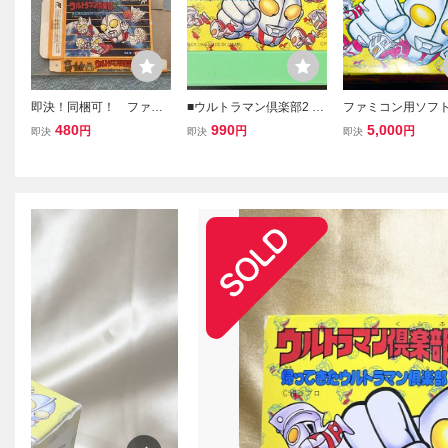
即決！同梱可！ ファミ
■ウルトラマン倶楽部2 帰
ファミコン用ソフト
コン ウルトラマン倶楽
ってきたウルトラマン倶
トラマン倶楽部２ 
480
990
5,000
円
円
円
即決
即決
即決
部３ 箱のみ
楽部 ファミコン ソフト F
きたウルトラマン
C カセット
FC