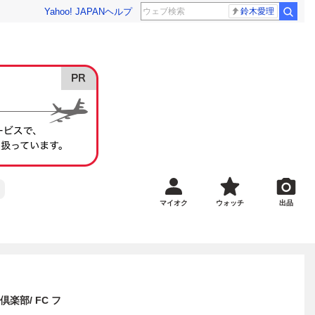
Yahoo! JAPAN
ヘルプ
鈴木愛理
マイオク
ウォッチ
出品
部/ FC フ