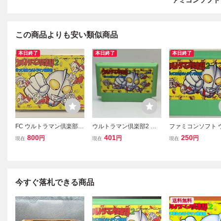
ァミコンソフト Y
この商品よりも安い類似商品
本日終了
本日終了
本日終了
FC ウルトラマン倶楽部2
ウルトラマン倶楽部2 帰
ファミコンソフト 
帰ってきたウルトラマン
ってきたウルトラマン倶
ラマン倶楽部2 帰
800
401
250
円
円
円
現在
現在
現在
倶楽部 【動作確認済み】
楽部 YUTAKA 任天堂 ファ
たウルトラマン倶楽
箱、説明書付
ミリーコンピュータ ファ
作確認済み
ミコン FC ソフト カセッ
ト カートリッジ
今すぐ落札できる商品
送料無料