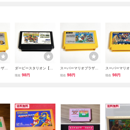
ラザー
ダービースタリオン【動
スーパーマリオブラザー
スーパーマリオ
】８本
作確認済】８本まで同梱
ズ【動作確認済】８本ま
ズ３【動作確認
98
98
98
円
円
円
現在
現在
現在
清掃済
可 簡易清掃済 FC ファ
で同梱可 簡易清掃済 FC
まで同梱可 簡
ミコン
ファミコン ②
FC ファミコ
送料無料
送料無料