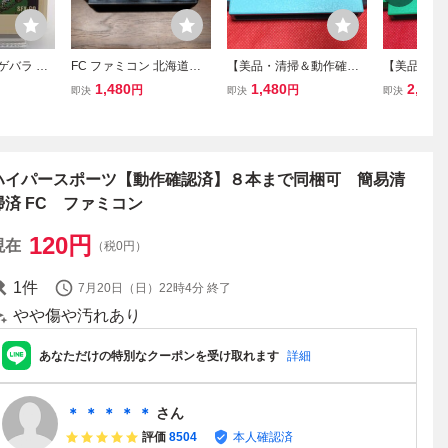
 ゲバラ カ
FC ファミコン 北海道連
【美品・清掃＆動作確認
【美品・清
K 簡易清掃
鎖殺人 オホーツクに消ゆ
済】FC ファミコン『サン
済】FC フ
1,480
1,480
2,980
円
円
即決
即決
即決
ソフトのみ 初期動作確認
リオカップ ポンポンバレ
ーグ ファ
済 簡易清掃済
ー』 コレクター・マニ
カー』 コ
ア必見・まとめて・大量
ニア必見・
量
ハイパースポーツ【動作確認済】８本まで同梱可 簡易清
掃済 FC ファミコン
120
円
現在
（税0円）
1
件
7月20日（日）22時4分
終了
やや傷や汚れあり
あなただけの特別なクーポンを受け取れます
詳細
＊ ＊ ＊ ＊ ＊
さん
評価
8504
本人確認済