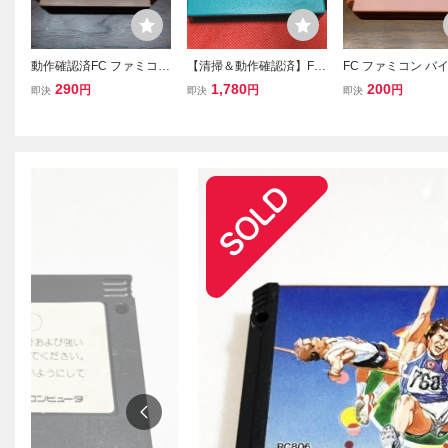
動作確認済FC ファミコン
【清掃＆動作確認済】FC
FC ファミコン バ
チャレンジャー ソフトの
ファミコン『アルマジ
ィランド ハドソン
290
1,780
200
円
円
円
即決
即決
即決
み 簡易清掃済
ロ』 コレクター・マニ
のみ 操作簡易清掃
ア必見・まとめて・大量
清掃済