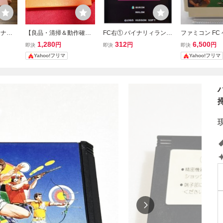
イナリ
【良品・清掃＆動作確認
FC右① バイナリィランド
ファミコン FC
 ソフト
済】FC ファミコン『ロッ
ファミコン 端子簡易清掃
セットのみ SN
1,280
312
6,500
円
円
円
即決
即決
即決
済 簡易
クマン4 新たなる野望!!』
済
動作確認済
Yahoo!フリマ
Yahoo!フリマ
コレクター・マニア必
見・まとめて・大量