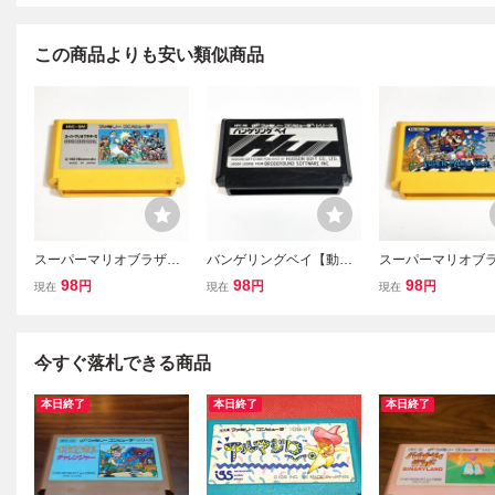
この商品よりも安い類似商品
スーパーマリオブラザー
バンゲリングベイ【動作
スーパーマリオブ
ズ【動作確認済】８本ま
確認済】８本まで同梱
ズ３【動作確認済
98
98
98
円
円
円
現在
現在
現在
で同梱可 簡易清掃済 FC
可 簡易清掃済 FC ファ
まで同梱可 簡易
ファミコン
ミコン
FC ファミコン
今すぐ落札できる商品
本日終了
本日終了
本日終了