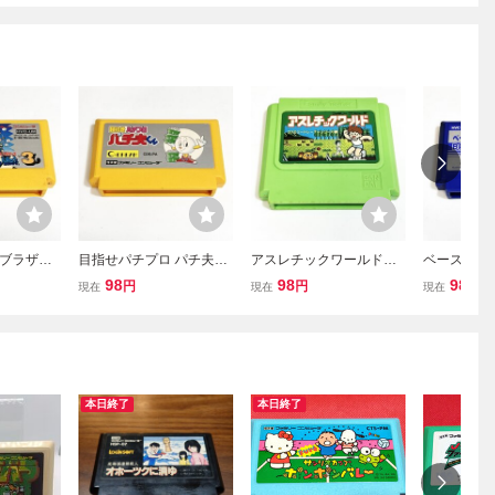
ブラザー
目指せパチプロ パチ夫く
アスレチックワールド
ベースボー
済】８本
ん【動作確認済】８本ま
【動作確認済】８本まで
済】８本ま
98
98
98
円
円
円
現在
現在
現在
易清掃済
で同梱可 簡易清掃済 FC
同梱可 簡易清掃済 FC
易清掃済 F
ン ②
ファミコン
ファミコン
本日終了
本日終了