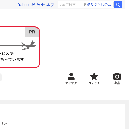
Yahoo! JAPAN
ヘルプ
借りぐらしのアリエッティ 耳をすませば
マイオク
ウォッチ
出品
コン