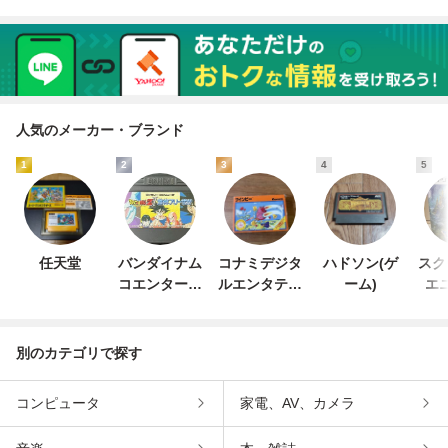
人気のメーカー・ブランド
1
2
3
4
5
任天堂
バンダイナム
コナミデジタ
ハドソン(ゲ
スク
コエンターテ
ルエンタテイ
ーム)
エ
インメント
ンメント
別のカテゴリで探す
コンピュータ
家電、AV、カメラ