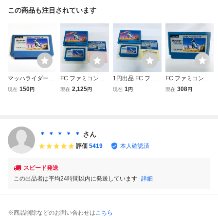
この商品も注目されています
マッハライダー
FC ファミコン マ
1円出品 FC ファ
FC ファミコンソ
【動作確認済】８
ッハライダー ソフ
ミコン マッハライ
フト マッハライダ
150
2,125
1
308
現在
円
現在
円
現在
円
現在
円
本まで同梱可 簡
ト 箱説付 起動確
ダー ソフト 箱説
ー ソフトのみ 起
易清掃済 FC フ
認済
付 起動確認済
動確認済
ァミコン
＊ ＊ ＊ ＊ ＊
さん
評価
5419
本人確認済
スピード発送
この出品者は平均24時間以内に発送しています
詳細
※商品削除などのお問い合わせは
こちら