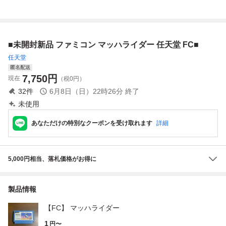
易清掃済 FC フ
認済
付 起動確認済
動確認済
ァミコン
■未開封新品 ファミコン マッハライダー 任天堂 FC■
任天堂
匿名配送
7,750
円
現在
（税0円）
32
件
6月8日（日）22時26分
終了
未使用
あなただけの特別なクーポンを受け取れます
詳細
5,000円相当、落札価格がお得に
製品情報
【FC】 マッハライダー
1
円〜