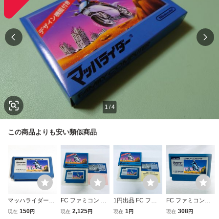
1
/
4
この商品よりも安い類似商品
マッハライダー
FC ファミコン マ
1円出品 FC ファ
FC ファミコンソ
【動作確認済】８
ッハライダー ソフ
ミコン マッハライ
フト マッハライダ
150
2,125
1
308
現在
円
現在
円
現在
円
現在
円
本まで同梱可 簡
ト 箱説付 起動確
ダー ソフト 箱説
ー ソフトのみ 起