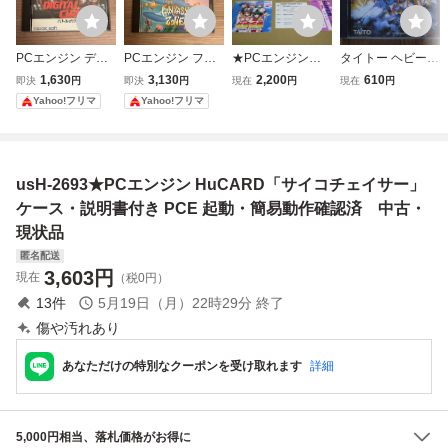
PCエンジン デジ
PCエンジン ファ
★PCエンジン S
タイトー ヘビーユ
タルチャンプ ケー
ンタジーゾーン H
UPER CD-ROM2
ニット PCエンジ
1,630
3,130
2,200
610
即決
円
即決
円
現在
円
現在
円
ス 説明書付 HuCA
uCARD ケース・
女神天国 めが
ン HuCARD 箱、
Yahoo!フリマ
Yahoo!フリマ
RD
説明書付
みパラダイス
説明書、アンケー
帯・ケース・説明
ト葉書つき
書付 PCE★
usH-2693★PCエンジン HuCARD「サイコチェイサー」
ケース・説明書付き PCE 起動・簡易動作確認済 中古・
現状品
匿名配送
3,603
円
現在
（税0円）
13
件
5月19日（月）22時29分
終了
傷や汚れあり
あなただけの特別なクーポンを受け取れます
詳細
5,000円相当、落札価格がお得に