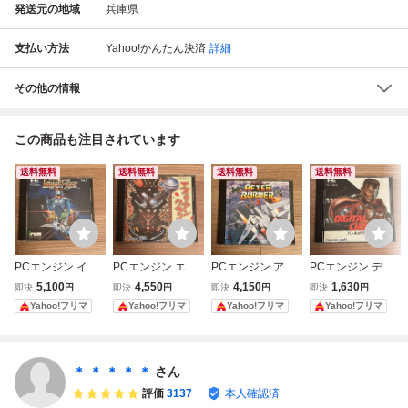
発送元の地域
兵庫県
支払い方法
Yahoo!かんたん決済
詳細
その他の情報
この商品も注目されています
送料無料
送料無料
送料無料
送料無料
PCエンジン イメ
PCエンジン エイ
PCエンジン アフ
PCエンジン デジ
ージファイト HuC
リアンクラッシュ
ターバーナーII Hu
タルチャンプ ケー
5,100
4,550
4,150
1,630
即決
円
即決
円
即決
円
即決
円
ARD ケース・説
HuCARD ケー
CARD ケース・説
ス 説明書付 HuCA
Yahoo!フリマ
Yahoo!フリマ
Yahoo!フリマ
Yahoo!フリマ
明書付
ス・説明書付
明書付き
RD
＊ ＊ ＊ ＊ ＊
さん
評価
3137
本人確認済