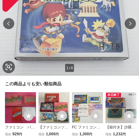
1
/
4
この商品よりも安い類似商品
本日終了
ファミコン パラ
【ファミコンソフ
FC ファミコン
【箱付き】沙羅曼
メデス 箱 説明
ト 5本セット】テ
リップルアイラン
蛇 ファミコン FC
929
1,000
1,300
1,232
現在
円
現在
円
現在
円
現在
円
書付属
トリス スパルタン
ド 箱 ソフト 説