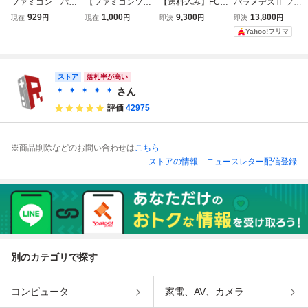
ファミコン パラ
【ファミコンソフ
【送料込み】FC
パラメデスⅡ ファ
メデス 箱 説明
ト 5本セット】テ
バナナ(箱説付き)
ミコン
929
1,000
9,300
13,800
現在
円
現在
円
即決
円
即決
円
書付属
トリス スパルタン
パラメデス E
Yahoo!フリマ
X バードウィーク
GYPT ゴルビー
パラメデス バーデ
のパイプライン大
ィートライ FC レ
作戦 パズニッ
トロゲーム 箱付き
ク フリップル
ストア
落札率が高い
/B87-603
エジプト BANAN
＊ ＊ ＊ ＊ ＊
さん
A PUZZNIC
評価
42975
※商品削除などのお問い合わせは
こちら
ストアの情報
ニュースレター配信登録
別のカテゴリで探す
コンピュータ
家電、AV、カメラ