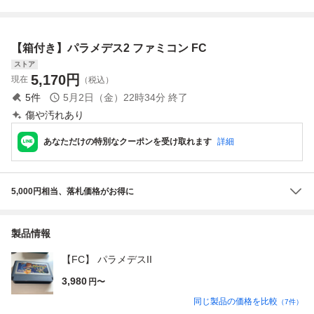
X バードウィーク
明書
パラメデス バーデ
ィートライ FC レ
【箱付き】パラメデス2 ファミコン FC
トロゲーム 箱付き
/B87-603
ストア
5,170
円
現在
（税込）
5
件
5月2日（金）22時34分
終了
傷や汚れあり
あなただけの特別なクーポンを受け取れます
詳細
5,000円相当、落札価格がお得に
製品情報
【FC】 パラメデスII
3,980
円〜
同じ製品の価格を比較
（
7
件）