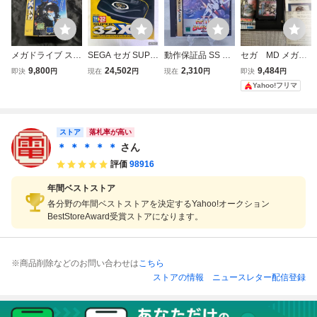
メガドライブ スー
SEGA セガ SUPE
動作保証品 SS セ
セガ MD メガド
パー32Xソフト ア
R 32X スーパー32
ガサターン アフタ
ライブ 専用ソフ
9,800
24,502
2,310
9,484
即決
円
現在
円
現在
円
即決
円
フターバーナー コ
X HMA-0001 メガ
ーバーナーII AFTE
ト ハイブリッド・
Yahoo!フリマ
ンプリート 箱 説
ドライブ 32BITブ
R BURNER II 箱説
フロント SEGA 箱
明書 ハガキ チラ
ースター 箱説付
帯ハガキ付【PP
説ハガキ付き
シ付 動作未確認 M
動作品
D AFTER BURNE
ストア
落札率が高い
R COMPLETE
＊ ＊ ＊ ＊ ＊
さん
評価
98916
年間ベストストア
各分野の年間ベストストアを決定するYahoo!オークション
BestStoreAward受賞ストアになります。
※商品削除などのお問い合わせは
こちら
ストアの情報
ニュースレター配信登録