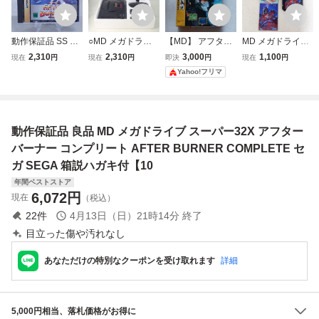
動作保証品 SS セ
○MD メガドライ
【MD】 アフター
MD メガドライブ
ガサターン アフタ
ブ 本体 HAA-2510
バーナー コンプリ
ストライダー飛竜
2,310
2,310
3,000
1,100
現在
円
現在
円
即決
円
現在
円
ーバーナーII AFTE
セガ SEGA 箱説ハ
ート 【32X】箱の
SEGA セガ 箱説付
Yahoo!フリマ
R BURNER II 箱説
ガキ付 ジャンク
み
【IO
帯ハガキ付【PP
【20
動作保証品 良品 MD メガドライブ スーパー32X アフター
バーナー コンプリート AFTER BURNER COMPLETE セ
ガ SEGA 箱説ハガキ付【10
年間ベストストア
6,072
円
現在
（税込）
22
件
4月13日（日）21時14分
終了
目立った傷や汚れなし
あなただけの特別なクーポンを受け取れます
詳細
5,000円相当、落札価格がお得に