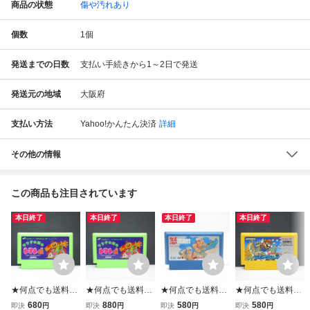
商品の状態
傷や汚れあり
個数
1
個
発送までの日数
支払い手続きから1～2日で発送
発送元の地域
大阪府
支払い方法
Yahoo!かんたん決済
詳細
その他の情報
この商品も注目されています
本日終了
本日終了
本日終了
本日終了
★何点でも送料１
★何点でも送料１
★何点でも送料１
★何点でも送料１
８５円★ ⑥ サラ
８５円★ ⑤ サラ
８５円★ 怒 IKARI
８５円★ ⑥ スー
680
880
580
580
即決
円
即決
円
即決
円
即決
円