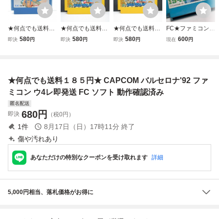
★何点でも送料１
★何点でも送料１
★何点でも送料１
FC★ファミコン★
８５円★ 怒 IKARI
８５円★ ⑥ スー
８５円★ ⑤ スー
1942★カプコン★
580
580
580
600
即決
円
即決
円
即決
円
現在
円
ファミコン チ44
パーマリオブラザ
パーマリオブラザ
クリックポスト18
レ即発送 FC ソフ
ーズ3 Ⅲ ファミコ
ーズ3 Ⅲ ファミコ
5円
ト 動作確認済み
ン ツ19レ即発送 F
ン ツ19レ即発送 F
C ソフト 動作確認
C ソフト 動作確認
★何点でも送料１８５円★ CAPCOM バルセロナ'92 ファ
済み
済み
ミコン ウ4レ即発送 FC ソフト 動作確認済み
匿名配送
680
円
即決
（税0円）
1
件
8月17日（日）17時11分
終了
傷や汚れあり
あなただけの特別なクーポンを受け取れます
詳細
5,000円相当、落札価格がお得に