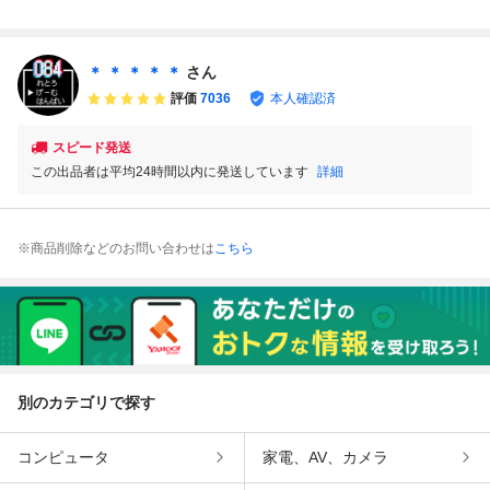
ダの国のトマト姫
ダの国のトマト姫
ファミコン チ44
パーマリオブラザ
ファミコン ツ23
ファミコン ツ23
レ即発送 FC ソフ
ーズ3 Ⅲ ファミコ
レ即発送 FC ソフ
レ即発送 FC ソフ
ト 動作確認済み
ン ツ19レ即発送 F
ト 動作確認済み
ト 動作確認済み
C ソフト 動作確認
＊ ＊ ＊ ＊ ＊
さん
済み
評価
7036
本人確認済
スピード発送
この出品者は平均24時間以内に発送しています
詳細
※商品削除などのお問い合わせは
こちら
別のカテゴリで探す
コンピュータ
家電、AV、カメラ