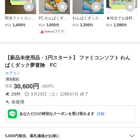
即決ファミコンソ
FC わんぱくダッ
わんぱくダック夢
★何点でも送料１
フト わんぱくダッ
ク夢冒険 ファミコ
冒険 ファミコン
８５円★ わんぱく
1,400
3,000
3,300
1,580
即決
円
即決
円
即決
円
即決
円
ク夢冒険 CAPCO
ンソフト カプコ
ダック夢冒険 ファ
Yahoo!フリマ
M
ン 箱あり 名前
ミコン チ34レ即
記載あり
発送 FC ソフト 動
作確認済み
【新品未使用品・1円スタート】 ファミコンソフト わん
ぱくダック夢冒険 FC
カプコン
匿名配送
30,600
円
現在
（税0円）
29
件
3月29日（土）22時47分
終了
未使用
あなただけの特別なクーポンを受け取れます
詳細
5,000円相当、落札価格がお得に