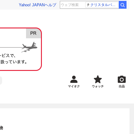
Yahoo! JAPAN
ヘルプ
クリスタルパレス 冨安健洋
マイオク
ウォッチ
出品
物