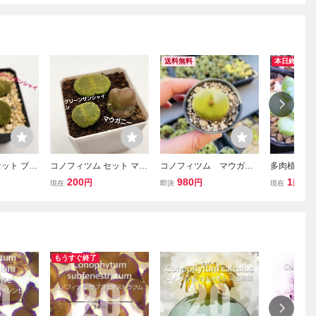
送料無料
本日終了
ット ブル
コノフィツム セット マウ
コノフィツム マウガニ
多肉植物 
ープス 抜
ガニー リトープス 抜き苗
ー 蟠桃 紅宝石 大
ハクロ
200
980
1
円
円
円
現在
即決
現在
【速達付
多肉植物【速達付き】
苗 3cm以上 多肉植物
もうすぐ終了