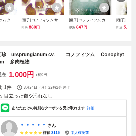
ツム クラ
[種子] コノフィツム サブ
[種子] コノフィツム カル
[種子] コ
ytum ob
フェネストラツム Conop
キュルス 玉翡翠 Conophy
ゲリ Conoph
880
847
5,060
円
円
即決
即決
即決
erense' 20
hytum subfenestratum 20
tum calculus 20粒｜メセ
100粒｜メ
植物 珍奇
粒｜メセン 多肉植物 窓植
ン 多肉植物 丸い 珍奇植
宝石 珍奇植
物 希少 実生
物 実生
安珍 ursprungianum cv. コノフィツム Conophyt
um 多肉植物
1,000
円
現在
（税0円）
1
件
3月24日（月）22時2分
終了
目立った傷や汚れなし
あなただけの特別なクーポンを受け取れます
詳細
＊ ＊ ＊ ＊ ＊
さん
評価
2115
本人確認前