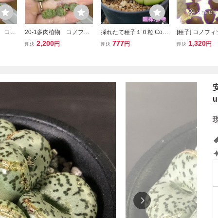
物 コノ
20-1多肉植物 コノフィ
採れたて種子１０粒 Con
[種子] コノフィ
tum
ツム Conophytum mini
ophytum ratum コノフィ
ベレンセ Conoph
2,200
777
1,320
円
円
円
即決
即決
即決
mum小金桔
ツム Ｒラツム 多肉植物
cordellum 'Klav
ラツム
粒｜メセン 多肉
植物 希少