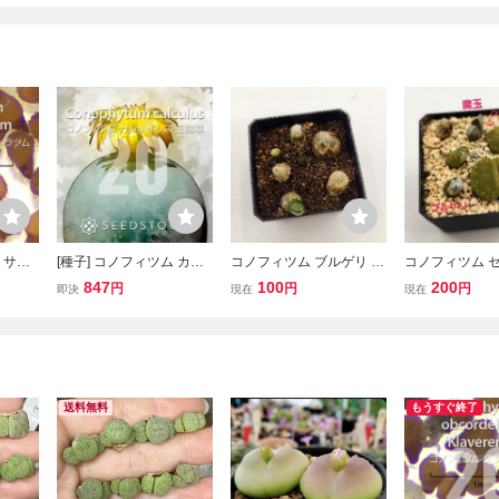
 サブ
[種子] コノフィツム カル
コノフィツム ブルゲリ 抜
コノフィツム セ
onop
キュルス 玉翡翠 Conophy
き苗 多肉植物 実生【速達
ゲリ 魔玉 リト
847
100
200
円
円
円
即決
現在
現在
tum 20
tum calculus 20粒｜メセ
付き】
き苗 多肉植物
物 窓植
ン 多肉植物 丸い 珍奇植
き】
物 実生
送料無料
もうすぐ終了