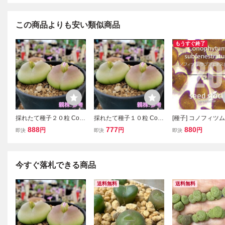
この商品よりも安い類似商品
もうすぐ終了
採れたて種子２０粒 Con
採れたて種子１０粒 Con
[種子] コノフィツム
ophytum ratum コノフィ
ophytum ratum コノフィ
フェネストラツム C
888
777
880
円
円
円
即決
即決
即決
ツム Ｒラツム 多肉植物
ツム Ｒラツム 多肉植物
hytum subfenestra
ラツム
ラツム
粒｜メセン 多肉植
物 希少 実生
今すぐ落札できる商品
送料無料
送料無料