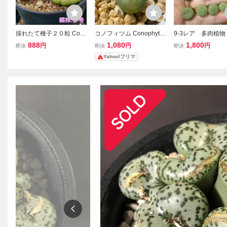
採れたて種子２０粒 Con
コノフィツム Conophytu
9-3レア 多肉植
ophytum ratum コノフィ
m 多肉植物 マウガニー m
フィツム Conophy
888
1,080
1,800
円
円
円
即決
即決
即決
ツム Ｒラツム 多肉植物
aughanii 6苗 ランダム
minimum小金桔
Yahoo!フリマ
ラツム
発送