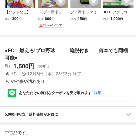
【ソフトなし】FC
FC プロ野球ファ
プロ野球 ファミリ
◆FC ファミコン
プロ野球ファミリ
ミリースタジアム
ースタジアム 任
ソフト 燃えろプロ
300
800
150
1,000
現在
円
即決
円
現在
円
現在
円
ースタジアム 箱・
箱説付き ファミコ
天堂 FC ファミ
野球 箱、取説付
Yahoo!フリマ
説明書・ハガキ付
ンソフト
コン 箱有り 接
ナムコ ファミコン
点洗浄済 SAKA2
ファミスタ 空箱
●FC 燃えろ!プロ野球 箱説付き 何本でも同梱
可能●
1,500
円
現在
（税0円）
1
件
12月3日（水）23時2分
終了
やや傷や汚れあり
あなただけの特別なクーポンを受け取れます
詳細
5,000円相当、落札価格がお得に
中古品です。