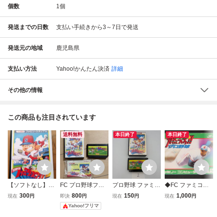
個数
1
個
発送までの日数
支払い手続きから3～7日で発送
発送元の地域
鹿児島県
支払い方法
Yahoo!かんたん決済
詳細
その他の情報
この商品も注目されています
送料無料
本日終了
本日終了
【ソフトなし】FC
FC プロ野球ファ
プロ野球 ファミリ
◆FC ファミコン
プロ野球ファミリ
ミリースタジアム
ースタジアム 任
ソフト 燃えろプロ
300
800
150
1,000
現在
円
即決
円
現在
円
現在
円
ースタジアム 箱・
箱説付き ファミコ
天堂 FC ファミ
野球 箱、取説付
Yahoo!フリマ
説明書・ハガキ付
ンソフト
コン 箱有り 接