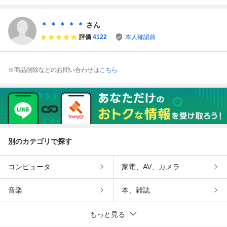
ナムコ ファミコン
点洗浄済 SAKA2
ファミスタ 空箱
＊ ＊ ＊ ＊ ＊
さん
評価
4122
本人確認前
※商品削除などのお問い合わせは
こちら
別のカテゴリで探す
コンピュータ
家電、AV、カメラ
音楽
本、雑誌
もっと見る