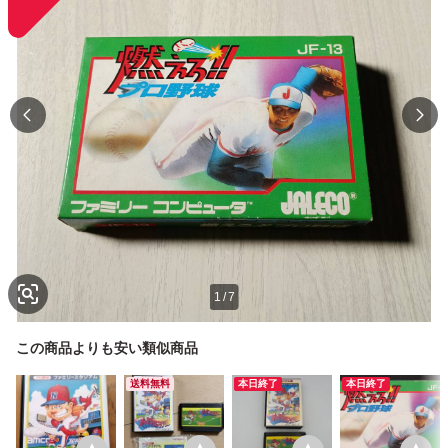
1
/
7
この商品よりも安い類似商品
送料無料
本日終了
本日終了