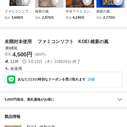
ファミコンソフト
維新の嵐
中古ファミコンソ
維新の嵐
維新の嵐
フト 維新の嵐
3,608
2,970
4,190
2,770
現在
円
現在
円
即決
円
現在
円
未開封未使用 ファミコンソフト KOEI 維新の嵐
匿名配送
4,500
円
現在
（税0円）
11
件
3月13日（木）22時25分
終了
未使用
あなただけの特別なクーポンを受け取れます
詳細
5,000円相当、落札価格がお得に
製品情報
【FC】 維新の嵐