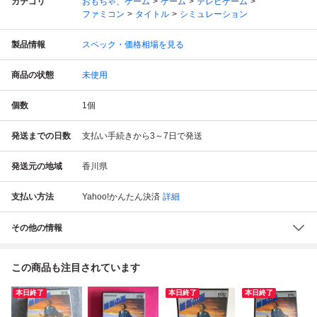
カテゴリ
おもちゃ、ゲーム
ゲーム
テレビゲーム
ファミコン
タイトル
シミュレーション
製品情報
スペック・価格相場を見る
商品の状態
未使用
個数
1
個
発送までの日数
支払い手続きから3～7日で発送
発送元の地域
香川県
支払い方法
Yahoo!かんたん決済
詳細
その他の情報
この商品も注目されています
本日終了
本日終了
本日終了