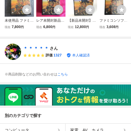
未使用品 ファミコ
レア未開封新品！
【新品未開封】FC
ファミコンソフト
ンソフト FC 維新
FC 維新の嵐
維新の嵐 光栄 KO
維新の嵐
7,800
6,800
12,800
3,608
現在
円
現在
円
現在
円
現在
円
の嵐 KOEI
EI ファミコン ソ
フト シュリンク付
レトロゲーム 任天
堂 ファミリーコン
＊ ＊ ＊ ＊ ＊
さん
ピュータ 同梱可
評価
1327
本人確認済
※商品削除などのお問い合わせは
こちら
別のカテゴリで探す
コンピュータ
家電、AV、カメラ