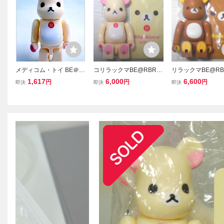
メディコム・トイ BE＠R
コリラックマBE@RBRIC
リラックマBE@RB
BRICK ベアブリック シリ
Kベアブリック23キュー
ベアブリック23キ
1,617
6,000
6,600
円
円
円
即決
即決
即決
ーズ23 コリラックマ 未使
トcuteベアブリ希少!リラ
uteベアブリ希少!
用品
ックマとペア可！フィギ
クマとペア可！フ
ュア人形ぬいぐるみ置き
ア人形ぬいぐるみ
物キーホルダー
キーホルダー