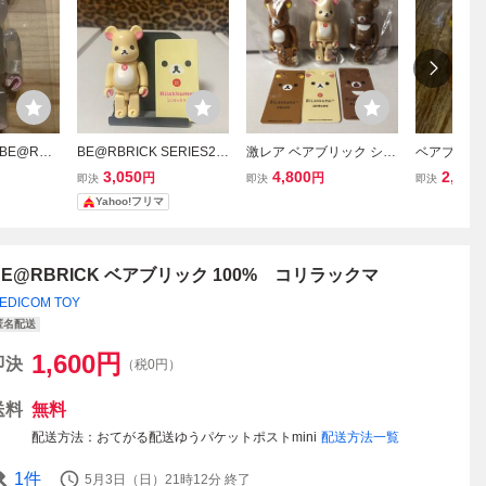
E@RBR
BE@RBRICK SERIES23
激レア ベアブリック シリ
ベアブリック 
ック コリラ
CUTE ベージュヴァージ
ーズ45 リラックマ & コリ
CK シリー
3,050
4,800
2,980
円
円
即決
即決
即決
ーVer.
ョンです。リラックマ 10
ラックマ & チャイロイコ
ト リラッ
Yahoo!フリマ
ディコム
0%
グマ 表裏シークレットセ
ムトイ・フ
 TOY
ット (be@rbrick メディコ
ムトイ )
BE@RBRICK ベアブリック 100% コリラックマ
EDICOM TOY
匿名配送
1,600
円
即決
（税0円）
送料
無料
配送方法
おてがる配送ゆうパケットポストmini
配送方法一覧
1
件
5月3日（日）21時12分
終了