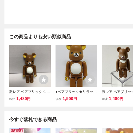
この商品よりも安い類似商品
激レア ベアブリック シリ
●ベアブリック★リラック
激レア ベアブリッ
ーズ23 リラックマ(BE@
マ★シリーズ23 キュート
ーズ45 シークレ
1,480
1,500
1,480
円
円
円
即決
現在
即決
RBRICK )
●開封済 本体のみ
ャイロイコグマ (be@
ck リラックマ メ
ムトイ )
今すぐ落札できる商品
送料無料