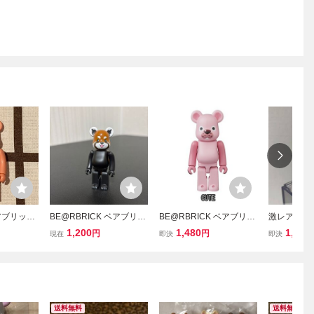
ブリック/
BE@RBRICK ベアブリッ
BE@RBRICK ベアブリッ
激レア ベア
 ［シリーズ
ク 100% シリーズ27 レッ
ク シリーズ 35 CUTE ポ
ーズ10 アダ
1,200
1,480
1,280
円
円
現在
即決
即決
ック ：
サーパンダ
コパン 単品販売
RBRICK A
送料無料
送料無料