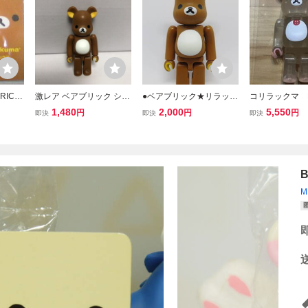
RICK
激レア ベアブリック シリ
●ベアブリック★リラック
コリラックマ B
ュートc
ーズ23 リラックマ(BE@
マ★シリーズ23 キュート
ICK ベアブリ
1,480
2,000
5,550
円
円
円
即決
即決
即決
コリラッ
RBRICK )
●開封済 本体のみ
ックマクリアカラ
ィギュ
リラックマ メ
置き物
トイ MEDICOM
M