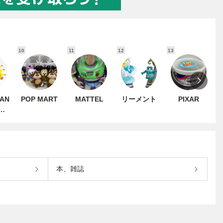
10
11
12
13
1
AN
POP MART
MATTEL
リーメント
PIXAR
ION
本、雑誌