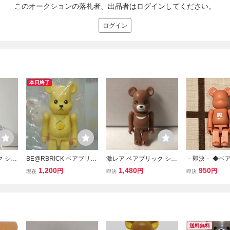
このオークションの落札者、出品者はログインしてください。
ログイン
本日終了
ク シリ
BE@RBRICK ベアブリッ
激レア ベアブリック シリ
－即決－ ◆ベア
ット チ
ク 100% テディベア 生
ーズ2 cute ツキノワグマ
BE@RBRICK
1,200
1,480
950
円
円
円
現在
即決
即決
rbri
誕100周年記念
(BE@RBRICK)
19］◆ ベーシ
ディコ
「Ｒ」
送料無料