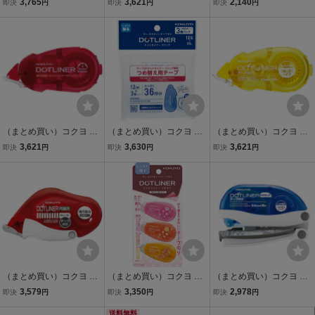
3,765
3,621
2,140
即決
円
即決
円
即決
円
プチモア 3個パック 強粘
詰替テープ しっかり貼る
フリック 詰替用 ハート柄
着 幅6mm×長さ10m タ-D
タイプ 8.4mm×16m タ-D
幅6mm×10m タ-D4970-0
920-06X3〔×5〕
400-08〔×10〕
6-1〔×10〕
（まとめ買い）コクヨ ド
（まとめ買い）コクヨ ド
（まとめ買い）コクヨ テ
ットライナー 強力に貼る
ットライナーフリック リ
ープのり ドットライナー
3,621
3,630
3,621
即決
円
即決
円
即決
円
詰替用テープ 8.4mm×16
フィル 詰替用テープ 3個
詰替テープ 貼ってはがせ
m 1個入 タ-D403-08〔×1
パック 幅6mm×12mタ-D4
るタイプ8.4mm×16mタ-D
0〕
900-06X3〔×5〕
401N-08〔×10〕
（まとめ買い）コクヨ テ
（まとめ買い）コクヨ テ
（まとめ買い）コクヨ ド
ープのり ドットライナー
ープのり ドットライナー
ットライナーホールド 本
3,579
3,350
2,978
即決
円
即決
円
即決
円
パワー 本体 強力貼るタイ
プチモア 強粘着 柄のり3
体 8.4mm×16m しっかり
プ 10mm×10m タ-DM430
個P 幅6mm×長さ8m タ-D
送料無料
貼るタイプ タ-DM4200-0