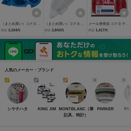
（まとめ買い）コクヨ ド
（まとめ買い）コクヨ GO
メール便発送 コクヨ テー
ットライナーロング 詰替
OD TOOLS 修正テープ 使
プのり ドットライナー強
3,164
2,843
1,417
即決
円
即決
円
即決
円
え用 36m タ-DM4400-10
い切りタイプA罫用6.5mm
力に貼る つめ替え用テー
用替えテープ タ-D4400-1
幅×6m KGT-CTNT306W
プ8.4mm×16m 3個パック
0N 〔×5〕
〔×10〕
タ-D403-08X3
人気のメーカー・ブランド
1
2
3
4
5
シヤチハタ
KING JIM
MONTBLANC（筆
PARKER
PI
記具、時計）