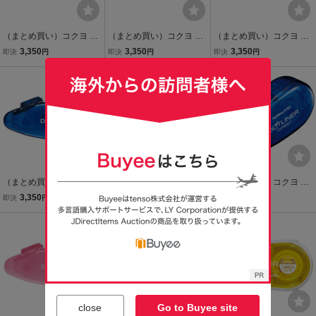
（まとめ買い）コクヨ テ
（まとめ買い）コクヨ テ
（まとめ買い）コクヨ ド
ープのり ドットライナー
ープのり ドットライナー
ットライナーフリック 本
3,350
3,350
3,350
即決
円
即決
円
即決
円
フリック本体 強粘着 幅6
フリック 本体 あとから貼
体 強粘着 幅6mm×12m ラ
mm×12mミント タ-DM49
りつく 幅6mm×12mタ-D
イラック タ-DM4900-06V
00-06LB〔×10〕
M4920-06〔×10〕
〔×10〕
（まとめ買い）コクヨ テ
（まとめ買い）コクヨ テ
（まとめ買い）コクヨ テ
ープのり ドットライナー
ープのり ドットライナー
ープのり ドットライナー
3,350
2,420
3,435
即決
円
即決
円
即決
円
フリック 本体 強粘着 幅6
フリックリフィル つめ替
コンパクト しっかり貼る
mm×12m 青 タ-DM4900-
え用テープ幅6mm×12m
タイプ8.4mm×11mタ-DM
06B 〔×10〕
タ-D4900-06〔×10〕
4500-08B〔×10〕
close
Go to Buyee site