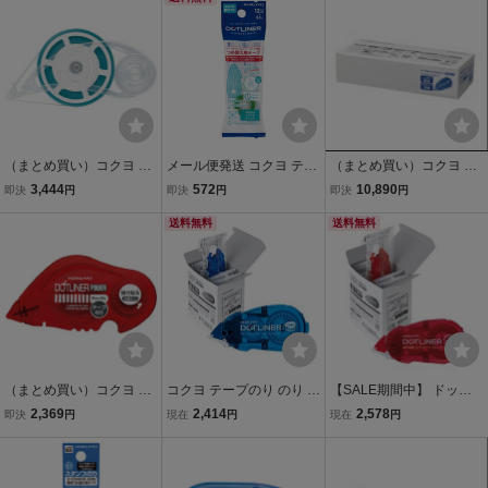
-10〔5個セット〕
927-06X3〔×5〕
8N〔5個セット〕
（まとめ買い）コクヨ テ
メール便発送 コクヨ テー
（まとめ買い）コクヨ テ
ープのり ドットライナー
プのり ドットライナーフ
ープのり ドットライナー
3,444
572
10,890
即決
円
即決
円
即決
円
ロング50 つめ替え用テー
リック つめ替え用テープ
しっかり貼る 詰替用10個
プ 幅10mm×50m タ-D430
あとから貼りつく 幅6mm
送料無料
P 幅8.4mm タ-D400-08N
送料無料
0-10 〔×5〕
×12mタ-D4920-06
X10〔×3〕
（まとめ買い）コクヨ テ
コクヨ テープのり のり ド
【SALE期間中】 ドット
ープのり ドットライナー
ットライナー つめ替え 強
ライナー AMタ－D403－
2,369
2,414
2,578
即決
円
現在
円
現在
円
パワー 詰替用 強力貼るタ
粘着 5個 AMタ-D400-08N
08X5 コクヨ（KOKUY
イプ タ-DM430-10用 タ-D
X5 青
O） 5個 強力に貼る つめ
430-10〔×5〕
替え のり テープ