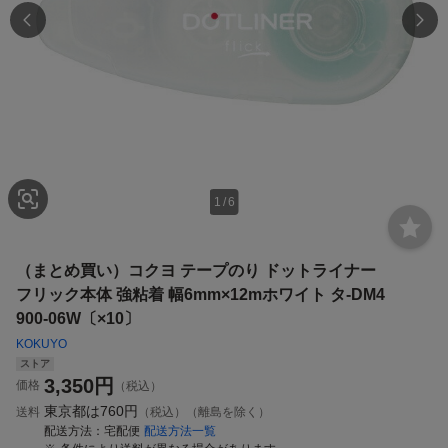
1
/
6
（まとめ買い）コクヨ テープのり ドットライナー
フリック本体 強粘着 幅6mm×12mホワイト タ-DM4
900-06W〔×10〕
KOKUYO
ストア
3,350
円
価格
（税込）
東京都は
760円
送料
（税込）（離島を除く）
配送方法
宅配便
配送方法一覧