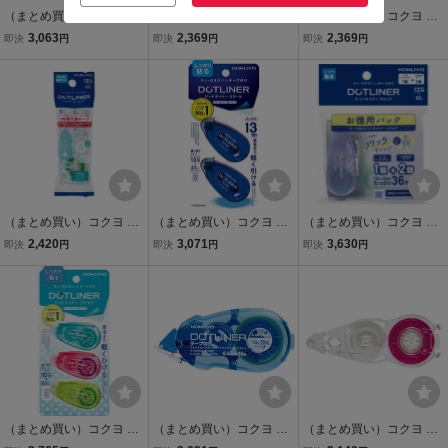
（まとめ買い）コクヨ テ
（まとめ買い）コクヨ テ
（まとめ買い）コクヨ テ
ープのり ドットライナー
ープのり ドットライナー
ープのり ドットライナー
3,063
2,369
2,369
即決
円
即決
円
即決
円
フリック本体 ハート柄ピ
本体 しっかり貼るタイプ
本体 貼ってはがせるタイ
ンク幅6mm×10m タ-DM4
8.4mm×16m タ-DM400-0
プ 8.4mm×16m タ-DM40
970-06-1〔×10〕
8〔5個セット〕
1N-08 〔×5〕
（まとめ買い）コクヨ テ
（まとめ買い）コクヨ テ
（まとめ買い）コクヨ テ
ープのり ドットライナー
ープのり ドットライナー
ープのり ドットライナー
2,420
3,071
3,630
即決
円
即決
円
即決
円
フリック 詰替用 あとから
スモール 2個パック 強粘
フリック お徳パック 本体
貼りつく 幅6mm×12mタ-
着 幅6mm×長さ13m タ-D
1個+つめ替え2個 タ-DM4
D4920-06〔×10〕
930-06X2〔×5〕
900-06-2R〔×5〕
（まとめ買い）コクヨ テ
（まとめ買い）コクヨ テ
（まとめ買い）コクヨ テ
ープのり ドットライナー
ープのり ドットライナー
ープのり ドットライナー