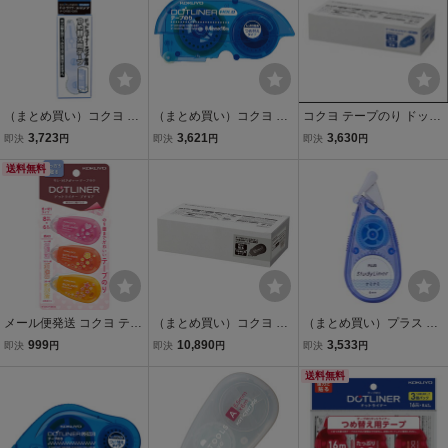
（まとめ買い）コクヨ ス
（まとめ買い）コクヨ ド
コクヨ テープのり ドット
タンプのり ドットライナ
ットライナーホールド 詰
ライナー しっかり貼る つ
3,723
3,621
3,630
即決
円
即決
円
即決
円
ースタンプ つめ替え用テ
替え用16m タ-DM4200-0
め替え用テープ10個パッ
ープ 8.4mm×6.5m タ-D46
送料無料
8用替えテープ タ-D4200-
ク 幅8.4mm長さ16m タ-D
0-08N〔×10〕
08N〔×10〕
400-08NX10
メール便発送 コクヨ テー
（まとめ買い）コクヨ ド
（まとめ買い）プラス マ
プのり ドットライナープ
ットライナー 強力に貼る
ーカーテープ スタディラ
999
10,890
3,533
即決
円
即決
円
即決
円
チモア 強粘着 柄のり3個
詰替用テープ 8.4mm×16
イナー コンパクトサイズ
パック 幅6mm×長さ8m
m 10個パック タ-D403-0
幅6mm×長さ5m ナミナミ
送料無料
タ-D927-06X3
8X10〔×3〕
DC-100-4〔×10〕