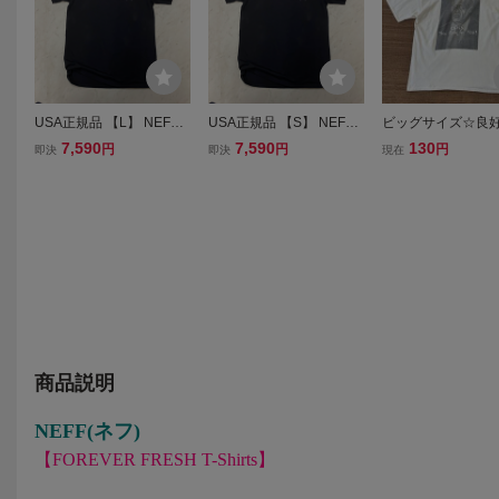
USA正規品 【L】 NEFF
USA正規品 【S】 NEFF
ビッグサイズ☆良好 
USA ネフ FOREVER FRE
USA ネフ FOREVER FRE
Hanes バックプリ
7,590
7,590
130
円
円
円
即決
即決
現在
SH フォーエバーフレッシ
SH フォーエバーフレッシ
シャツ XL 白 ビン
ュ グラフィック 半袖 Tシ
ュ グラフィック 半袖 Tシ
Chris This Rides fo
ャツ シルクスクリーン 黒
ャツ シルクスクリーン 黒
u！ '97 コットン U
バックプリント
バックプリント
商品説明