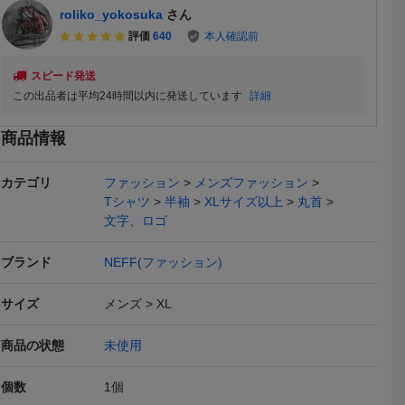
roliko_yokosuka
さん
評価
640
本人確認前
スピード発送
この出品者は平均24時間以内に発送しています
詳細
商品情報
カテゴリ
ファッション
メンズファッション
送料無料
本日終了
Tシャツ
半袖
XLサイズ以上
丸首
文字、ロゴ
ブランド
NEFF(ファッション)
サイズ
メンズ
XL
 GILDAN
USA製 OLD STUSSY オ
90s フルーツオブザルー
Tシャツ リ
黒 ブラック
ールドステューシー 90s
ム USA製 アメリカ古着
リントTシャ
2,200
1,000
3,960
円
円
現在
現在
即決
商品の状態
未使用
 輸入 古
半袖 Tシャツ XL 黒 ビッ
英字 タマゴ プリント 半
サイズXL 
袖Tシャツ
グロゴ SSリンク デカロ
袖Tシャツ XL
ッション ブ
本日終了
本日終了
ゴ 紺タグ ヴィンテージ
メンズ
個数
1
個
激レア