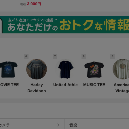
ル フラワ
ダビッドソン ピンナップ
3,000
円
現在
XL ピンク
ガール Tシャツ 2XL ブラッ
 シング
ク バイク バックプリント
ンテージ
FLAMING GORGE USA 古
着 vintage
6
7
8
9
OVIE TEE
Harley
United Athle
MUSIC TEE
Americ
Davidson
Vintag
カメラ
音楽