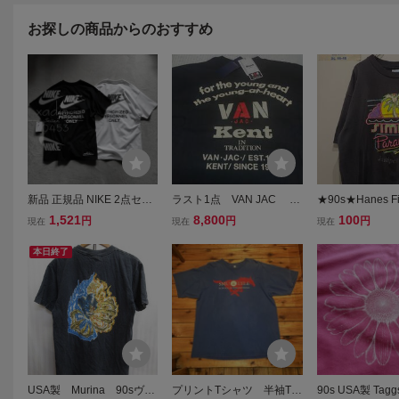
お探しの商品からのおすすめ
新品 正規品 NIKE 2点セッ
ラスト1点 VAN JAC ke
★90s★Hanes Fif
ト NSW ナイキ ロゴ プリ
nt 60周年コラボレーショ
SIMPLY Parad
1,521
8,800
100
円
円
円
現在
現在
現在
ント 刺繍 Tシャツ 黒 ブラ
ン 半袖ダブルネームバッ
テージTシャツ★
ック 白 ホワイト 定価1276
クアーチロゴプリントTシ
ネオングラフィ
本日終了
0円 バックプリント ゆるめ
ャツ ネイビー 3L(XL)
ムツリー★USA
XL
新品未使用
USA製 Murina 90sヴィ
プリントTシャツ 半袖Tシ
90s USA製 Tag