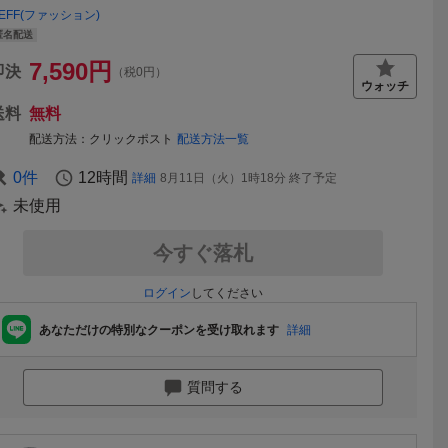
EFF(ファッション)
匿名配送
7,590
円
即決
（税0円）
送料
無料
配送方法
クリックポスト
配送方法一覧
0
件
12時間
詳細
8月11日（火）1時18分
終了予定
未使用
今すぐ落札
ログイン
してください
あなただけの特別なクーポンを受け取れます
詳細
質問する