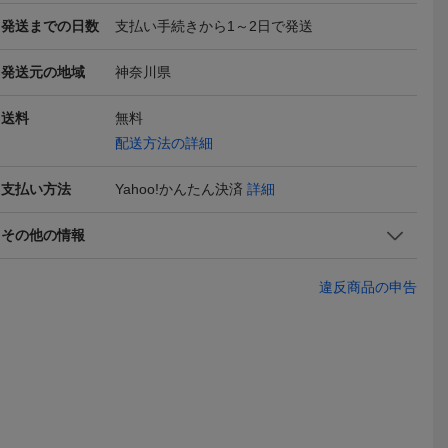
発送までの日数
支払い手続きから1～2日で発送
発送元の地域
神奈川県
ishing T
S580 90sビンテージ Han
Snoop Dogg スヌープド
◆古着卸US
送料
無料
 グラフィ
es ヘインズ 半袖プリント
ッグ Gin&Juice グラフィ
☆バックプ
2,100
2,000
990
円
円
円
現在
現在
現在
配送方法の詳細
サイズ相当
Tシャツ USA製■1990年
ック 黒 クルーネック 半
ツ☆24枚
代製 表記XLサイズ 黒 ブ
袖Tシャツ メンズ XL ブラ
黒/白
ラック リーバマッキンタ
ック
ル・シッ
支払い方法
Yahoo!かんたん決済
詳細
イア ロックT ラメ
直輸入
その他の情報
違反商品の申告