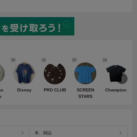
10
11
12
13
1
an
Disney
PRO CLUB
SCREEN
Champion
e
STARS
本、雑誌