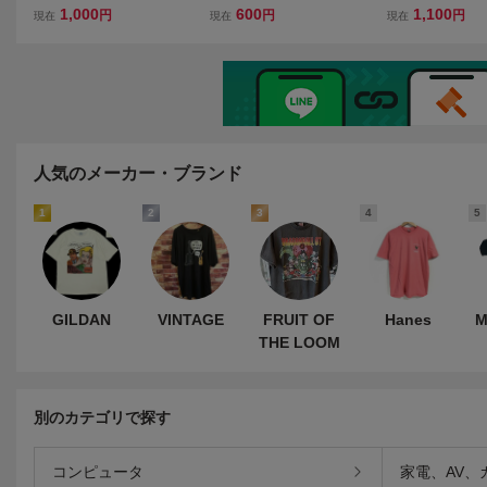
ンテージ グラフィックT
ャツ 古着Tシャツ XLサ
ラ 花柄 ボタニカ
1,000
600
1,100
円
円
円
現在
現在
現在
シャツ メンズM 黒 フェ
イズ USA古着 アメリカ古
ー 半袖 Tシャツ 
ード ブラック アメリカ製
着
フラワープリント
半袖カットソー 半袖シャ
ルステッチ ヴィ
ツ08043
古着
人気のメーカー・ブランド
1
2
3
4
5
GILDAN
VINTAGE
FRUIT OF
Hanes
M
THE LOOM
別のカテゴリで探す
コンピュータ
家電、AV、