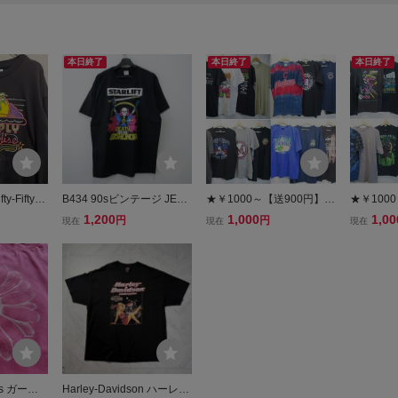
本日終了
本日終了
本日終了
ty-Fifty★
B434 90sビンテージ JERZ
★￥1000～【送900円】9
★￥100
ise★ヴィン
EES ジャージーズ スカル
197 卸売 インポート古
196 
1,200
1,000
1,00
円
円
現在
現在
現在
XL★黒★
半袖プリントTシャツ USA
着 プリント半袖Tシャ
着 プリ
ック★パー
製■1990年代製 表記XLサ
ツ 16枚まとめ USA製
ツ 16枚
製★
イズ 黒 ブラック アメカジ
有 GILDAN アメカジ
有 GI
ストリート
ロゴT M～3XL
ロゴT M
gs ガーベ
Harley-Davidson ハーレー