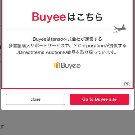
close
Go to Buyee site