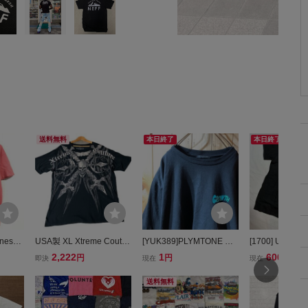
送料無料
本日終了
本日終了
nes
USA製 XL Xtreme Coutur
[YUK389]PLYMTONE 半
[1700] USA古着
 (ビー
e Tシャツ 黒 スカル 翼 両
袖 Tシャツ バックプリン
Tシャツ 半袖 
2,222
1
600
円
円
円
即決
現在
現在
 半袖プ
面プリント Y2K グランジ
ト 刺繍 黒 ブラック 4L ビ
M ギルダン 海外
ク メ
バイカー エクストリーム
ッグサイズ レディース
着 アメリカ 半
送料無料
% アメ
クチュール XL
文字 プリント