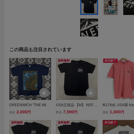
この商品も注目されています
送料無料
本日終了
GREENWICH “THE WIN
USA正規品 【M】 NEFF
f6176dL USA製 Ha
DS OF THE WORLD” tシ
USA ネフ FOREVER FRE
(ヘインズ)BEEFY-T
2,000
7,590
1,000
円
円
円
現在
即決
現在
ャツ vintage ヴィンテー
SH フォーエバーフレッシ
フィーT)サイズXL
ジ アート グラフィック
ュ グラフィック 半袖 Tシ
リントTシャツ ピン
送料無料
送料無料
本日終了
アメカジ ストリート 古着
ャツ シルクスクリーン 黒
ンズ コットン100
デザイン
バックプリント
リカ製古着