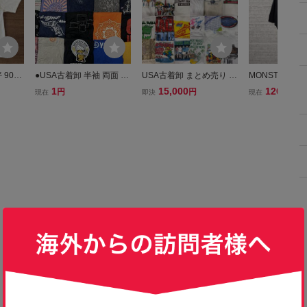
90s
●USA古着卸 半袖 両面 T
USA古着卸 まとめ売り ①
MONSTER bowf
ント T
シャツ XLサイズ 20枚 セ
ホワイトTシャツ XL 24枚
シャツ 半袖 黒
1
15,000
120
円
円
円
現在
即決
現在
テージ
ット まとめ売り 1円スタ
ベール アソート 刺繍 ワ
ック 古着 XL
r Yo
ート 大量 卸売り アメリ
ンポイント バックプリン
SA製
カ古着 プリント ロゴ ア
ト 白
メカジ