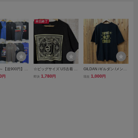
本日終了
0～【送900円】9
☆ビッグサイズ US古着 O
GILDAN /ギルダン /メンズ
卸売 インポート古
BEY オベイ レトロ グラフ
2XL 黒 半袖Tシャツ トップ
0
1,780
1,000
円
円
円
即決
現在
ント半袖Tシャ
ィック デザイン プリント
ス プリントTシャツ ロゴT
まとめ USA製
Tシャツ ブラック黒【XL】
バックプリント コットン1
LDAN アメカジ
コットン ◆6122◆
00% アメカジ USA古着
～2XL