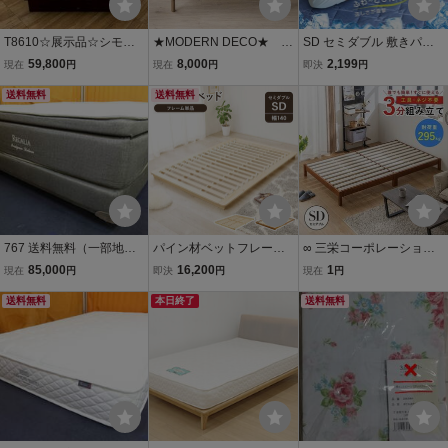
T8610☆展示品☆シモン
★MODERN DECO★ ベ
SD セミダブル 敷きパッ
ズ☆SIMMONS☆ゴールデ
ッドフレーム モダン デ
ド 冷感敷きパッド Q-MAX
59,800
8,000
2,199
現在
円
現在
円
即決
円
ンバリュー☆セミダブル
コ 竹製 すのこベッ
0.54 夏用 ひんやり 冷たい
ベッド☆跳ね上げ式収納
送料無料
ド セミダブル 高さ調
送料無料
接触冷感 冷感パッド 吸湿
整 hld01-sd-br 未開封
速乾 洗える ベッドパッド
抗菌防臭
767 送料無料（一部地域
パイン材ベットフレーム
∞ 三栄コーポレーション
を除く）展示品 キングス
すのこベッド セミダブル
すのこベッド セミダブル
85,000
16,200
1
現在
円
即決
円
現在
円
ダウン レガリア インシグ
ロータイプ ステージベッ
A1-GLORYSDNA 天然木
ニアデラックス ダブルベ
送料無料
ド ローベッド 木製ベッド
本日終了
パイン材 ローベッド 組立
送料無料
ッド 45万
新品（665）
簡単 直接引取大歓迎【元
箱180サイズ】