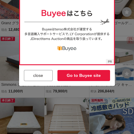
Granz グランツ 収納付き
579 送料無料（一部地域
展示/シモンズ/ゴールデン
セミダブルベッド 宮付 コ
を除く）展示品 IDC大塚
バリューピロートッププ
12,480
110,000
95,000
現在
円
現在
円
現在
円
ンセント 照明付き フレー
家具 シーリー×シモンズ
レミアム/引き出し付/高級
ムのみ 現状品 直接引取り
本日終了
クラウンジュエル タンザ
本日終了
モダン/セミダブルベッド
歓迎(横浜市) digjunkmark
ナイト2 シングルベッド
et
宮・照明付
close
Go to Buyee site
Simmons シモンズ ビュー
◆展示品/美品◆SIMMON
シモンズ グランツ キャビ
ティレスト エグゼクティ
S シモンズ◆6.5 エッセン
タイプ LED照明付 引出付
11,000
79,900
206,844
現在
円
現在
円
即決
円
ブ セミダブルベッド ロー
シャルスマートSF ユーロ
き セミダブル SD ナチュ
ベッド すのこベッド ステ
本日終了
トップ セミダブル ベッド
ラル 新品 一部地域除く送
送料無料
ージベッド コイルスプリ
24万◆検：プレミアム ニ
料無料
ング
ューフィット