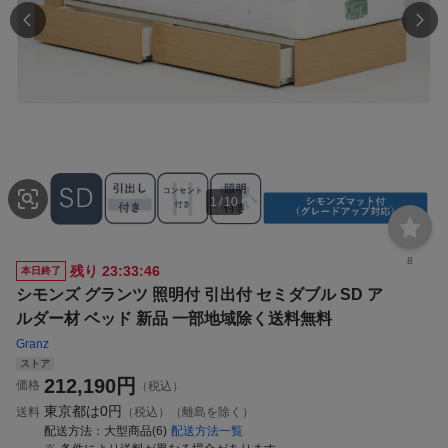
1
/
10
8
残り
23:33:46
本日終了
シモンズ グランツ 照明付 引出付 セミダブル SD ア
ルダー材 ベッド 新品 一部地域除く送料無料
Granz
ストア
212,190
円
価格
（税込）
東京都は
0円
送料
（税込）（離島を除く）
配送方法
大型商品(6)
配送方法一覧