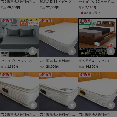
769 関東地方送料無料 展
展示品 IDEE イデー アッ
セミダブル SD ベッド ボ
示品 日本ベッド シルキー
シュ オレイエ セミダブル
ックス カバー シーツ 薔薇
60,000
22,000
2,180
現在
円
現在
円
即決
円
ポケット ソフト セミダブ
ベッド 無垢材 マットレス
ローズ ナチュラル カント
Yahoo!フリマ
ルサイズマットレス
付き すのこ ライトグレー
リー
シンプル ナチュラル ORE
送料無料
送料無料
送料無料
ILLER
セミダブル ボックスシー
708 関東地方送料無料 展
棚＆照明＆コンセント＆
ツ マットレスカバー ベッ
示品 シモンズ エクストラ
引き出し付きデザインセ
1,390
28,000
34,800
即決
円
現在
円
現在
円
ドシーツ ベッドカバー 敷
ハード セミダブルサイズ
ミダブルベッド フレーム
き布団カバー オールシー
送料無料
マットレス
送料無料
のみ A321-SD
送料無料
ズン (SD・120X200cm ・
グレー)
759 関東地方送料無料 展
754 関東地方送料無料 展
734 関東地方送料無料 シ