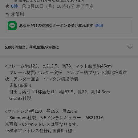
条件により送料が異なる場合があります
0
件
8月10日（月）18時47分
終了予定
未使用
あなただけの特別なクーポンを受け取れます
詳細
5,000円相当、落札価格がお得に
○フレーム/幅122、長212.5、高78、マット面高約45cm
フレーム材質/アルダー突板 アルダー柄プリント紙化粧繊維
板 アルダー無垢 ウレタン樹脂塗装
床板/布張り
引出し内寸（1杯当たり）/幅87.5、長32、高14.5cm
Grantz社製
○マットレス/幅120、長195、厚22cm
Simmons社製、5.5インチレギュラー、AB2131A
※写真～8のマットレスは異なります。
※標準マットレス仕様は画像9（標...