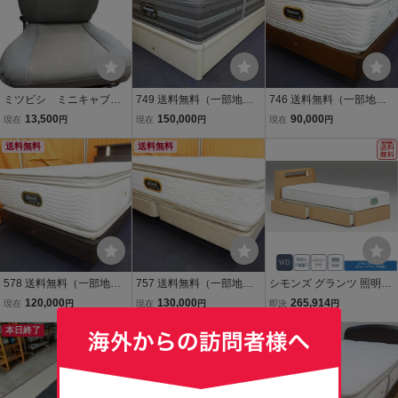
ミツビシ ミニキャブ
749 送料無料（一部地域
746 送料無料（一部地域
軽トラック シート 運
を除く）展示品 シモンズ
を除く）展示品 シモンズ
13,500
150,000
90,000
現在
円
現在
円
現在
円
転席 リビルド 三菱 U
ビューティレスト リュク
ニューフィットピロート
61 U62 要返送
送料無料
ス プラッシュピロートッ
送料無料
ッププレミアム シングル
プ シングルベッド宮・照
ベッド 照明付
明・引出付 55万
578 送料無料（一部地域
757 送料無料（一部地域
シモンズ グランツ 照明付
を除く）展示品 シモンズ
を除く）展示品 シモンズ
引出付 ワイドダブル WD
120,000
130,000
265,914
現在
円
現在
円
即決
円
カスタムロイヤル シング
ゴールデンバリューピロ
アルダー材 ベッド 新品 一
ルベッド 宮・照明付
本日終了
ートッププレミアム クイ
送料無料
部地域除く送料無料
本日終了
ーンベッド