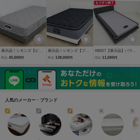
アム セミダブルサイズマ
ブルサイズマットレス
ベッド
もうすぐ終了
ットレス
展示品！シモンズ【ビュ
展示品！シモンズ【プレ
AB927【展示品】パラマ
ーティレスト】シングル
ミアムクラス・エッセン
ウントベッド/INTIME100
45,000
138,000
11,000
即決
円
即決
円
現在
円
ベッド・ダブルクッショ
シャルブラックカスタ
0/3モーター/電動リクライ
ン・6.5インチ◆高級ホテ
ム】ダブルベッド 52万・
ニングベッド/セミダブル/
ルのような寝心地◆直接
本革・8.25インチ◆直接
リモコン付
引取歓迎！
引取歓迎！
人気のメーカー・ブランド
1
2
3
4
5