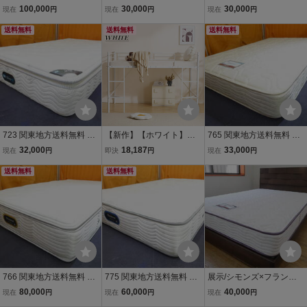
示品 シモンズ カスタムロ
示品 シモンズ ピロートッ
モンズ ゴールデンバリュ
100,000
30,000
30,000
現在
円
現在
円
現在
円
イヤル セミダブルサイズ
プ ポケットコイル セミダ
ープレミアム セミダブル
マットレス
送料無料
ブルサイズマットレス
送料無料
サイズマットレス
送料無料
723 関東地方送料無料 展
【新作】【ホワイト】【S
765 関東地方送料無料 展
示品 シモンズ ピロートッ
Dセミダブル】 ロフトベ
示品 シモンズ ポケットコ
32,000
18,187
33,000
現在
円
即決
円
現在
円
プ ポケットコイル セミダ
ッド パイプベッド ベッド
イル セミダブルサイズマ
ブルサイズマットレス
送料無料
デスク付 木 収納 北欧風
送料無料
ットレス
子供部屋 スチール 耐震 ベ
ッ・ 27695
766 関東地方送料無料 展
775 関東地方送料無料 展
展示/シモンズ×フランス
示品 シモンズ ニューフィ
示品 シモンズ エクストラ
ベッド/ポケットコイル/LE
80,000
60,000
40,000
現在
円
現在
円
現在
円
ットピロートッププレミ
ハードプレミアム セミダ
D照明/高級モダン/ダブル