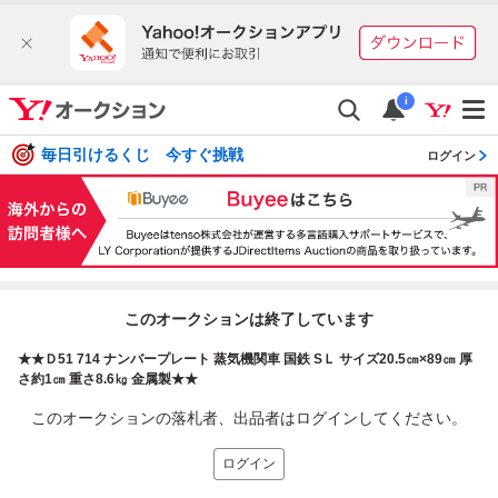
i
毎日引けるくじ 今すぐ挑戦
ログイン
このオークションは終了しています
★★Ｄ51 714 ナンバープレート 蒸気機関車 国鉄 SＬ サイズ20.5㎝×89㎝ 厚
さ約1㎝ 重さ8.6㎏ 金属製★★
このオークションの落札者、出品者はログインしてください。
ログイン