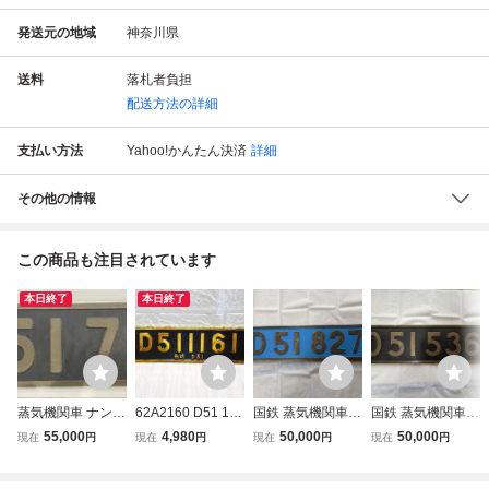
発送元の地域
神奈川県
送料
落札者負担
配送方法の詳細
支払い方法
Yahoo!かんたん決済
詳細
その他の情報
この商品も注目されています
本日終了
本日終了
蒸気機関車 ナンバ
62A2160 D51 116
国鉄 蒸気機関車 D
国鉄 蒸気機関車 D
ープレート 国鉄 D
1形式 蒸気機関車
51 827 ナンバー
51 536 ナンバー
55,000
4,980
50,000
50,000
現在
円
現在
円
現在
円
現在
円
51 SL デゴイチ 鉄
ナンバープレート
プレート 鉄道部品
プレート SL 鉄道
道グッズ 鉄道 コ
金属製 レプリカ S
SL デゴイチ 金属
部品 デゴイチ 金