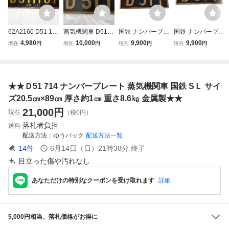
62A2160 D51 116
蒸気機関車 D51 1
国鉄 ナンバープレ
国鉄 ナンバープレ
1形式 蒸気機関車
ナンバープレート
ート 銘板 D511 鉄
ート 銘板 D511 鉄
4,980
10,000
9,900
9,900
現在
円
現在
円
現在
円
現在
円
ナンバープレート
鉄道部品 金属製
道 中古 Z1149201
道 中古 Z1148896
金属製 レプリカ S
2
6
L 鉄道プレート 国
鉄
★★Ｄ51 714 ナンバープレート 蒸気機関車 国鉄 SＬ サイ
ズ20.5㎝×89㎝ 厚さ約1㎝ 重さ8.6㎏ 金属製★★
21,000
円
現在
（税0円）
落札者負担
送料
配送方法
ゆうパック
配送方法一覧
14
件
6月14日（日）21時38分
終了
目立った傷や汚れなし
あなただけの特別なクーポンを受け取れます
詳細
5,000円相当、落札価格がお得に