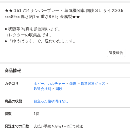
★★Ｄ51 714 ナンバープレート 蒸気機関車 国鉄 SＬ サイズ20.5
㎝×89㎝ 厚さ約1㎝ 重さ8.6㎏ 金属製★★
● 状態等 写真を参照願います。
コレクターの収集品です。
● 「ゆうぱっく」で、送付いたします。
違反報告
商品情報
カテゴリ
ホビー、カルチャー
鉄道
鉄道関連グッズ
鉄道会社別
国鉄
商品の状態
目立った傷や汚れなし
個数
1
個
発送までの日数
支払い手続きから1～2日で発送