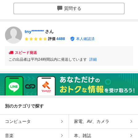
レクション プレー
L 鉄道プレート 国
製 鉄道部品
属製 当時物
ト 全長69.5cm【8
鉄
質問する
7】
tny********
さん
評価
4488
本人確認済
スピード発送
この出品者は平均24時間以内に発送しています
詳細
別のカテゴリで探す
コンピュータ
家電、AV、カメラ
音楽
本、雑誌