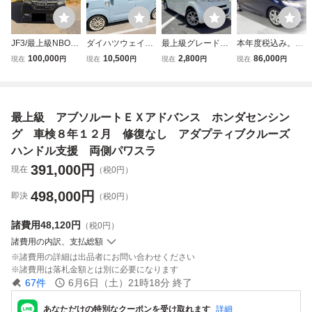
JF3/最上級NBOX
ダイハツウェイク
最上級グレード◆
本年度税込み。平
カスタムGターボL
最上級グレードG
GターボLパッケー
成２７年式 ホン
100,000
10,500
2,800
86,000
現在
円
現在
円
現在
円
現在
円
最新安全装備/ホ
ターボ レジャーエ
ジ N-BOX◆車検
ダ シャトル HYB
ンダセンシング
ディションSA2 車
２年付 スマート
RID 最上級グレー
フル装備 エンジ
検R10.6【走行少3
キー２個 両側パ
ドZ、GP-7なので
ン機関絶好調 修
6,250km】ナビTV
ワスラ クルーズ
７円売切。車検８
最上級 アブソルートＥＸアドバンス ホンダセンシン
復歴無しの綺麗な
フリップモニター
コントロール パ
年１２月まで乗っ
車
両側パワスラ
ドルシフト◆美車
て帰れますETC付
グ 車検８年１２月 修復なし アダプティブクルーズ
565
ハンドル支援 両側パワスラ
391,000
円
現在
（税0円）
498,000
円
即決
（税0円）
諸費用
48,120円
（税0円）
諸費用の内訳、支払総額
諸費用の詳細は出品者にお問い合わせください
諸費用は落札金額とは別に必要になります
67
件
6月6日（土）21時18分
終了
あなただけの特別なクーポンを受け取れます
詳細