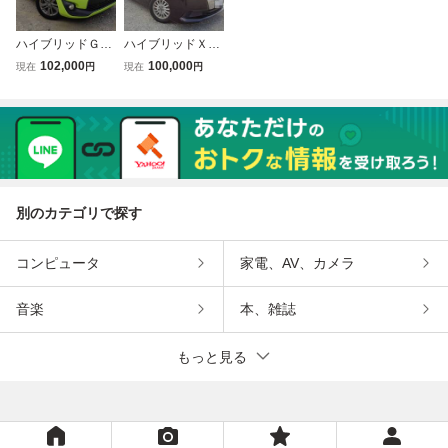
ハイブリッドＧ
ハイブリッドＸ
車検１０年８月
車検９年７月 修
102,000
100,000
現在
円
現在
円
両側パワースライ
復なし フリップ
ドドア 純正ナ
ダウンモニター
ビ バックカメ
純正ナビ Ｂカメ
ラ ステアリング
ラ パワースライ
スイッチ オート
ドドア 後席純正
エアコン ＬＥＤ
カーテン
ライト
別のカテゴリで探す
コンピュータ
家電、AV、カメラ
音楽
本、雑誌
もっと見る