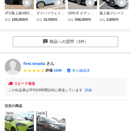
JF3/最上級NBOX
ダイハツウェイク
28年式 オデッセ
最上級グレード◆
カスタムGターボL
最上級グレードG
イ アブソルート・
GターボLパッケー
100,000
10,500
598,000
2,800
現在
円
現在
円
現在
円
現在
円
最新安全装備/ホ
ターボ レジャーエ
EX ホンダセンシ
ジ N-BOX◆車検
ンダセンシング
ディションSA2 車
ング レーダークル
２年付 スマート
フル装備 エンジ
検R10.6【走行少3
ーズ 衝突軽減ブレ
キー２個 両側パ
ン機関絶好調 修
6,250km】ナビTV
ーキ 両側パワスラ
ワスラ クルーズ
商品への質問（3件）
復歴無しの綺麗な
フリップモニター
ナビ TV Bモニタ
コントロール パ
車
両側パワスラ
ー ETC スマキー
ドルシフト◆美車
565
first.terada
さん
評価
1049
本人確認済
スピード発送
この出品者は平均24時間以内に発送しています
詳細
注目の商品
NEW
NEW