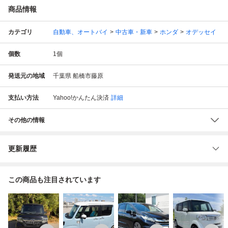
商品情報
カテゴリ
自動車、オートバイ
中古車・新車
ホンダ
オデッセイ
個数
1
個
発送元の地域
千葉県 船橋市藤原
支払い方法
Yahoo!かんたん決済
詳細
その他の情報
更新履歴
この商品も注目されています