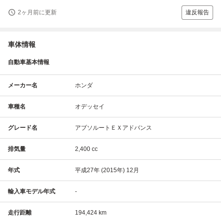
2ヶ月前に更新
違反報告
車体情報
自動車基本情報
メーカー名
ホンダ
車種名
オデッセイ
グレード名
アブソルートＥＸアドバンス
排気量
2,400 cc
年式
平成27年 (2015年) 12月
輸入車モデル年式
-
走行距離
194,424 km