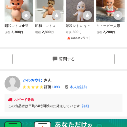
昭和レトロ◆羽付
昭和 レトロ 人
昭和レトロ キュー
キューピー人形 当
きキューピー人形
形 キューピー
ピー人形 ソフビ人
時物 ソフビ 高さ1
3,300
2,800
300
2,200
現在
円
現在
円
即決
円
現在
円
■キューピーマヨ
デコちゃん ソフ
形 青目
2cmくらい 昭和レ
Yahoo!フリマ
ネーズ 高さ30㎝
ビ ミルク飲み人
トロ
形
質問する
かわおやじ
さん
評価
1093
本人確認前
スピード発送
この出品者は平均24時間以内に発送しています
詳細