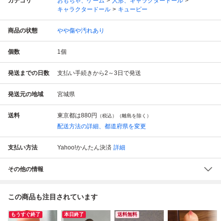
カテゴリ
おもちゃ、ゲーム
人形、キャラクタードール
キャラクタードール
キューピー
商品の状態
やや傷や汚れあり
個数
1
個
発送までの日数
支払い手続きから2～3日で発送
発送元の地域
宮城県
送料
東京都は
880円
（税込）（離島を除く）
配送方法の詳細、都道府県を変更
支払い方法
Yahoo!かんたん決済
詳細
その他の情報
この商品も注目されています
もうすぐ終了
本日終了
送料無料