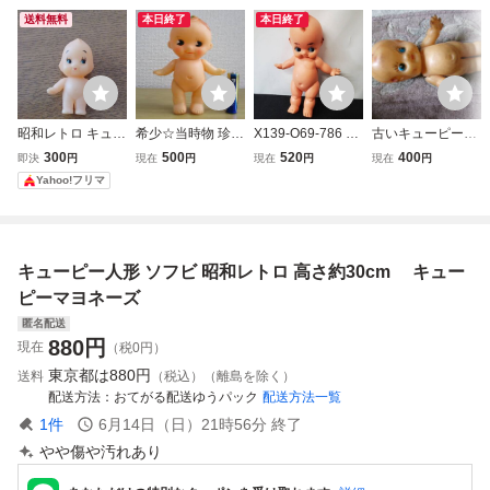
送料無料
本日終了
本日終了
昭和レトロ キュー
希少☆当時物 珍品
X139-O69-786 キ
古いキューピーソ
ピー人形 ソフビ人
パチ デコちゃん・
ューピー人形 特大
フビ人形 昭和レ
300
500
520
400
即決
円
現在
円
現在
円
現在
円
形 青目
キューピー風 ソフ
ソフビ人形 ビンテ
トロ
Yahoo!フリマ
ビ 人形 昭和 レト
ージ アンティーク
ロ 無版権 フィギ
オブジェ 置物 デ
ュア
ィスプレイ 昭和レ
トロ 当時物 フィ
キューピー人形 ソフビ 昭和レトロ 高さ約30cm キュー
ギュア OE
ピーマヨネーズ
匿名配送
880
円
現在
（税0円）
東京都は
880円
送料
（税込）（離島を除く）
配送方法
おてがる配送ゆうパック
配送方法一覧
1
件
6月14日（日）21時56分
終了
やや傷や汚れあり