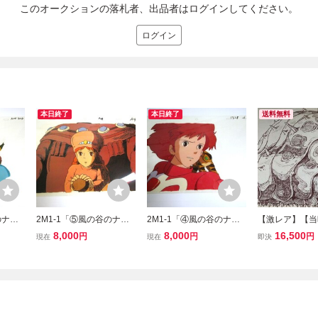
このオークションの落札者、出品者はログインしてください。
ログイン
本日終了
本日終了
送料無料
のナウ
2M1-1「⑤風の谷のナウ
2M1-1「④風の谷のナウ
【激レア】【当
スタジオ
シカ 複製セル画 スタジオ
シカ 複製セル画 スタジオ
の谷のナウシカ
8,000
8,000
16,500
円
円
円
現在
現在
即決
崎駿 ジ
ジブリ」セル画 宮崎駿 ジ
ジブリ」セル画 宮崎駿 ジ
料集 アニメー
 詳細
ブリ アニメ 現状品 詳細
ブリ アニメ 現状品 詳細
ブリ 宮崎駿 
不明
不明
画 原画 ポス
ド イラスト 