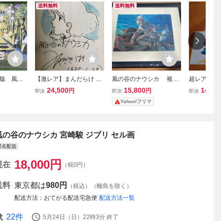
送料無料
送料無料
版 風の
【激レア】まんだらけ ZE
風の谷のナウシカ 複製
超レア! 
 海外ポス
NBU 86 風の谷のナウシ
原画 （幅545×高さ430
風の谷のナ
24,500
15,800
14,00
円
円
即決
即決
即決
 宮崎駿
カ ジブリ 宮崎駿 ST
mm） 箱付 宮崎駿 トルメ
物】複製セ
Yahoo!フリマ
画 ポスト
UDIO GHIBLI 検)セル画
キア戦役 セル画 ジブリ
画 ナウシ
ト
原画 イラスト ポスター
版画 絵画
リ ポスタ
セル画.宮
風の谷のナウシカ 宮崎駿 ジブリ セル画
匿名配送
18,000
円
現在
（税0円）
送料
東京都は
980円
（税込）（離島を除く）
配送方法
おてがる配送宅急便
配送方法一覧
22
件
5月24日（日）22時3分
終了