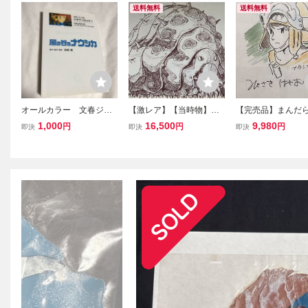
送料無料
送料無料
オールカラー 文春ジブ
【激レア】【当時物】風
【完売品】まんだら
リ文庫 シネマコミック1
の谷のナウシカ 設定資
NBU 111 カタロ
1,000
16,500
9,980
円
円
円
即決
即決
即決
風の谷のナウシカ 宮
料集 アニメージュ ジ
谷のナウシカ 
崎駿
ブリ 宮崎駿 検)セル
宮崎駿 STUDIO GH
画 原画 ポストカー
検)セル画 原画 
ド イラスト ポスター
ト ポスター