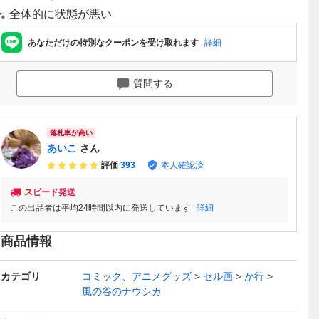
全体的に状態が悪い
あなただけの特別なクーポンを受け取れます
詳細
質問する
落札率が高い
あいこ
さん
評価
393
本人確認済
スピード発送
この出品者は平均24時間以内に発送しています
詳細
商品情報
カテゴリ
コミック、アニメグッズ
セル画
か行
風の谷のナウシカ