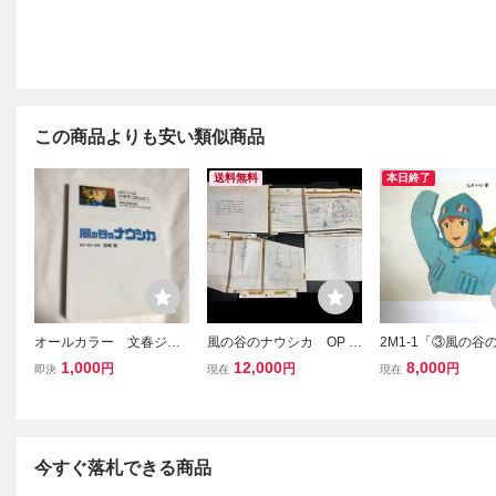
この商品よりも安い類似商品
送料無料
本日終了
オールカラー 文春ジブ
風の谷のナウシカ OP 含
2M1-1「③風の谷
リ文庫 シネマコミック1
む レイアウトコピー 4
シカ 複製セル画 
1,000
12,000
8,000
円
円
円
即決
現在
現在
風の谷のナウシカ 宮
枚セット （赤鉛筆直筆
ジブリ」セル画 宮
崎駿
の指示書きあり）
ブリ アニメ 現状品
（検） セル画 原画
不明
レイアウト 宮崎駿
今すぐ落札できる商品