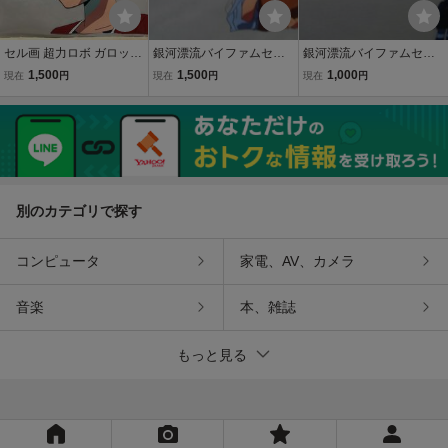
セル画 超力ロボ ガロット
銀河漂流バイファムセル
銀河漂流バイファムセル
銀河漂流 バイファム 日本
画B 8
画E 4
1,500
1,500
1,000
現在
円
現在
円
現在
円
サンライズ
別のカテゴリで探す
コンピュータ
家電、AV、カメラ
音楽
本、雑誌
もっと見る