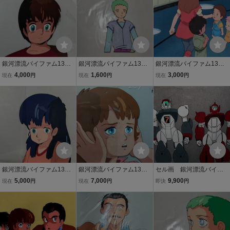
銀河漂流バイファム13セ
銀河漂流バイファム13セ
銀河漂流バイファム13セ
ル画A1ロディ・シャッフ
ル画A2
ル画C17動画付き、背景
4,000
1,600
3,000
現在
円
現在
円
現在
円
ル
カラーコピー
銀河漂流バイファム13セ
銀河漂流バイファム13セ
セル画 銀河漂流バイフ
ル画A8ペンチイライザ
ル画Ｂ31
ァム バイファム ネオ
5,000
7,000
9,900
現在
円
現在
円
即決
円
ファム 発進シークエン
ス＜美品＞