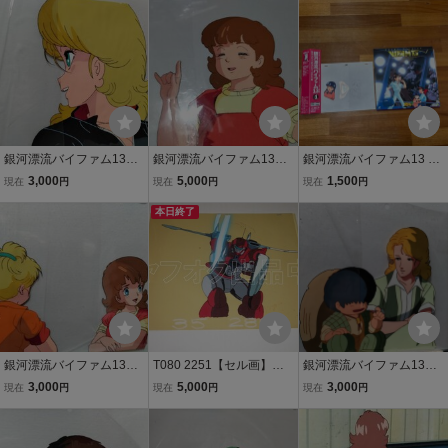
銀河漂流バイファム13セ
銀河漂流バイファム13セ
銀河漂流バイファム13 ペ
ル画A6動画付き
ル画C3
ンチ・イライザ セル
3,000
5,000
1,500
現在
円
現在
円
現在
円
画 LD セット
本日終了
銀河漂流バイファム13セ
T080 2251【セル画】銀
銀河漂流バイファム13セ
ル画C6
河漂流バイファム ネオフ
ル画AＢ22
3,000
5,000
3,000
現在
円
現在
円
現在
円
ァム スリングパニアー装
備◇神田武幸 芦田豊雄 大
河原邦男 日本サンライズ