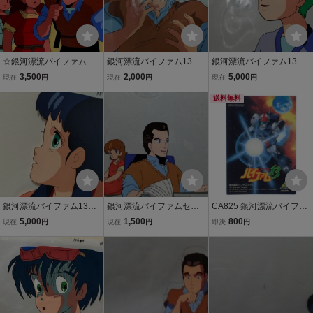
☆銀河漂流バイファム・
銀河漂流バイファム13セ
銀河漂流バイファム13セ
セル画２点セット・クレ
ル画A2大きめ
ル画A8
3,500
2,000
5,000
現在
円
現在
円
現在
円
ア・スコット・ロディ・
芦田豊雄・富永みーな・
送料無料
難波克弘・鳥海勝美・サ
ンライズ・神田武幸
銀河漂流バイファム13セ
銀河漂流バイファムセル
CA825 銀河漂流バイファ
ル画A19
画C3
ム13 EMOTION CARD 非
5,000
1,500
800
現在
円
現在
円
即決
円
売品