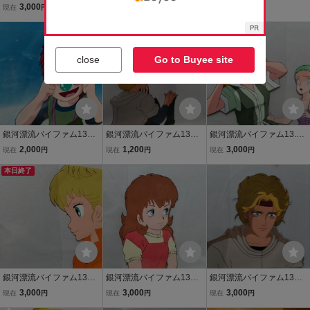
ル画A5
ル画C11
ル画A9
3,000
3,000
3,000
現在
円
現在
円
現在
円
本日終了
close
Go to Buyee site
銀河漂流バイファム13セ
銀河漂流バイファム13セ
銀河漂流バイファム13.セ
ル画A3背景カラーコピー
ル画Ｂ8
ル画A1
2,000
1,200
3,000
現在
円
現在
円
現在
円
本日終了
銀河漂流バイファム13セ
銀河漂流バイファム13セ
銀河漂流バイファム13セ
ル画Ｂ12
ル画C9
ル画Ｂ11
3,000
3,000
3,000
現在
円
現在
円
現在
円