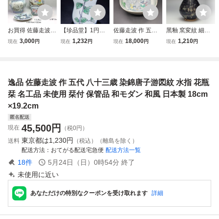
お買得 佐藤走波
【珍品堂】1円か
佐藤走波 作 五代 8
黑釉 窯変紋 細い
作 五代 六代 染錦
ら 有田焼 名工 佐
2歳 染錦 唐子遊図
首 天目瓶 時代唐
3,000
1,232
18,000
1,210
現在
円
現在
円
現在
円
現在
円
山水 游図花瓶 染
藤走波 六十八歳
四方鉢 有田焼 大
物 高さ約19.2cm /
錦きんぎょ紋 シダ
在銘 染錦 花草紋
鉢 盛鉢 和食器 レ4
宋元時代 花瓶 飾
皿 花瓶 まとめて
徳利 酒器 時代物
4-21
瓶 花插 花器 唐物
走波 ５点セット
骨董品 古美術 H7.
人間国宝 李朝 高
逸品 佐藤走波 作 五代 八十三歳 染錦唐子游図紋 水指 花瓶
名工品 未使用 栞
5cm M-C46J-SR5
麗 古玩 古董
保管品 日本製
栞 名工品 未使用 栞付 保管品 和モダン 和風 日本製 18cm
×19.2cm
匿名配送
45,500
円
現在
（税0円）
東京都は
1,230円
送料
（税込）（離島を除く）
配送方法
おてがる配送宅急便
配送方法一覧
18
件
5月24日（日）0時54分
終了
未使用に近い
あなただけの特別なクーポンを受け取れます
詳細