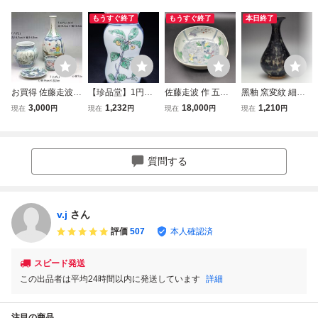
もうすぐ終了
もうすぐ終了
本日終了
お買得 佐藤走波
【珍品堂】1円か
佐藤走波 作 五代 8
黑釉 窯変紋 細い
作 五代 六代 染錦
ら 有田焼 名工 佐
2歳 染錦 唐子遊図
首 天目瓶 時代唐
3,000
1,232
18,000
1,210
現在
円
現在
円
現在
円
現在
円
山水 游図花瓶 染
藤走波 六十八歳
四方鉢 有田焼 大
物 高さ約19.2cm /
錦きんぎょ紋 シダ
在銘 染錦 花草紋
鉢 盛鉢 和食器 レ4
宋元時代 花瓶 飾
皿 花瓶 まとめて
徳利 酒器 時代物
4-21
瓶 花插 花器 唐物
走波 ５点セット
骨董品 古美術 H7.
人間国宝 李朝 高
質問する
名工品 未使用 栞
5cm M-C46J-SR5
麗 古玩 古董
保管品 日本製
v.j
さん
評価
507
本人確認済
スピード発送
この出品者は平均24時間以内に発送しています
詳細
注目の商品