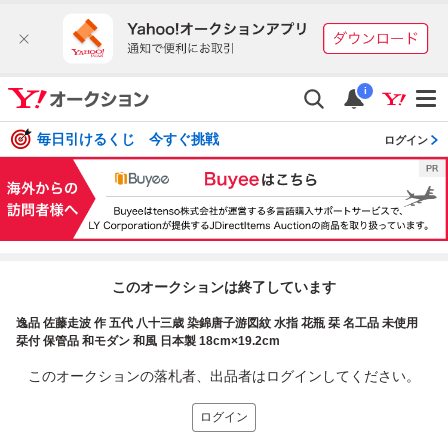
i
毎日引けるくじ 今すぐ挑戦
ログイン
このオークションは終了しています
逸品 佐藤走波 作 五代 八十三歳 染錦唐子游図紋 水指 花瓶 栞 名工品 未使用
栞付 保管品 和モダン 和風 日本製 18cm×19.2cm
このオークションの落札者、出品者はログインしてください。
ログイン