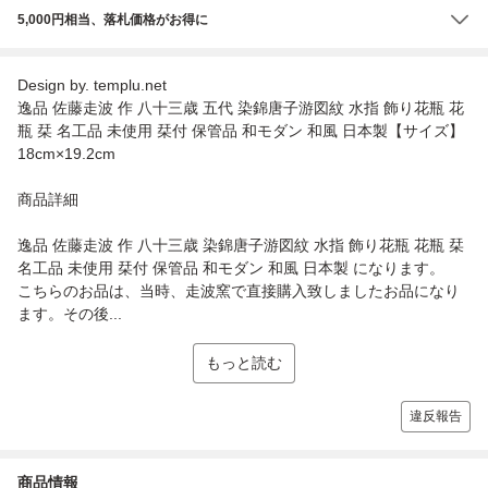
5,000円相当、落札価格がお得に
Design by. templu.net
逸品 佐藤走波 作 八十三歳 五代 染錦唐子游図紋 水指 飾り花瓶 花
瓶 栞 名工品 未使用 栞付 保管品 和モダン 和風 日本製【サイズ】
18cm×19.2cm
商品詳細
逸品 佐藤走波 作 八十三歳 染錦唐子游図紋 水指 飾り花瓶 花瓶 栞
名工品 未使用 栞付 保管品 和モダン 和風 日本製 になります。
こちらのお品は、当時、走波窯で直接購入致しましたお品になり
ます。その後...
もっと読む
違反報告
商品情報