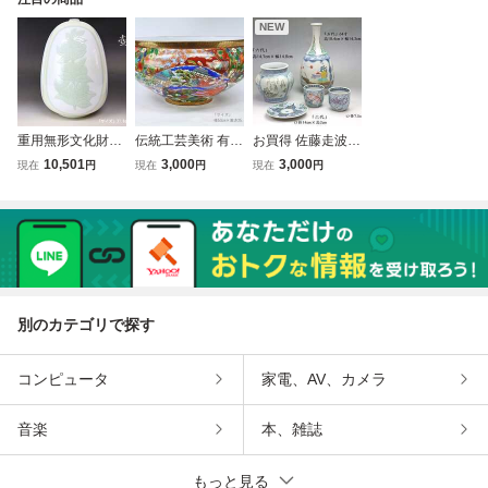
NEW
重用無形文化財保
伝統工芸美術 有田
お買得 佐藤走波
持者 人間国宝 井
焼 勝右衛門 作 豪
作 五代 六代 染錦
10,501
3,000
3,000
現在
円
現在
円
現在
円
上萬二 白磁黄緑彩
華爛漫 特大 有田
山水 游図花瓶 染
椿彫文 花瓶 壺 本
焼 色絵金彩鳳凰花
錦きんぎょ紋 シダ
人作 共箱 高さ39.
鳥紋 めだか鉢 大
皿 花瓶 まとめて
8cm × 幅29cm 保
鉢 水連鉢 サイズ
走波 ５点セット
管品 本物保証
径53cm × 25.8cm
名工品 未使用 栞
重量8.8k
保管品 日本製
別のカテゴリで探す
コンピュータ
家電、AV、カメラ
音楽
本、雑誌
もっと見る