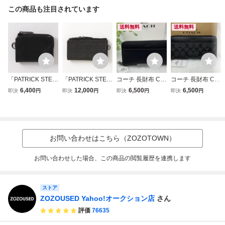
この商品も注目されています
送料無料
送料無料
「PATRICK STEP
「PATRICK STEP
コーチ 長財布 CO
コーチ 長財布 CO
HAN」 財布 FREE
HAN」 財布 FREE
ACH 財布 メンズ
ACH 財布 プレゼ
6,400
12,000
6,500
6,500
即決
円
即決
円
即決
円
即決
円
ブラック メンズ
ブラック×ブラッ
ブラック 黒 プレ
ント 贈り物 シグ
ク メンズ
ゼント 贈り物 ギ
ネチャー ジップ
フトロング ジップ
新品 未使用 アコ
新品 未使用 ファ
ーディオン メンズ
ッション F74977
ファッション 父の
お問い合わせはこちら（ZOZOTOWN）
A191
日 F58112 A292
お問い合わせした場合、この商品の閲覧履歴を連携します
ストア
ZOZOUSED Yahoo!オークション店
さん
評価
76635