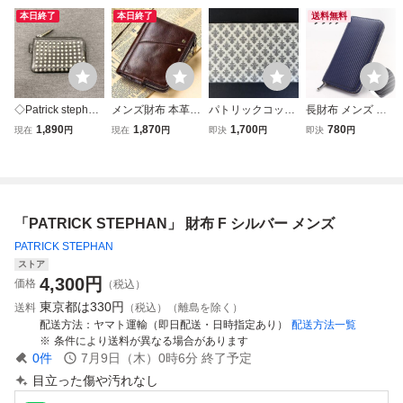
本日終了
本日終了
送料無料
◇Patrick stephan
メンズ財布 本革財
パトリックコック
長財布 メンズ カ
スタッズ ミニ
布 牛革財布 レザ
ス 長財布 ラウン
ーボン 財布 軽量
1,890
1,870
1,700
780
現在
円
現在
円
即決
円
即決
円
ウォレット ブラ
ー財布 メンズ 二
ドファスナー PAT
小銭入れ ネイビー
ック パトリック
つ折り人気 男性用
RICK COX ラウン
&ブラック 使いや
ステファン 黒色
薄い 薄型 小銭入
ドジップ 白×グレ
すい ラウンドファ
レザー財布小銭入
れ レザー大容量カ
ー（シルバー）
スナー 40代 50代
れサイフレザー小
ードケース財布
おしゃれ
「PATRICK STEPHAN」 財布 F シルバー メンズ
物 管7402
PATRICK STEPHAN
ストア
4,300
円
価格
（税込）
東京都は
330円
送料
（税込）（離島を除く）
配送方法
ヤマト運輸（即日配送・日時指定あり）
配送方法一覧
条件により送料が異なる場合があります
0
件
7月9日（木）0時6分
終了予定
目立った傷や汚れなし