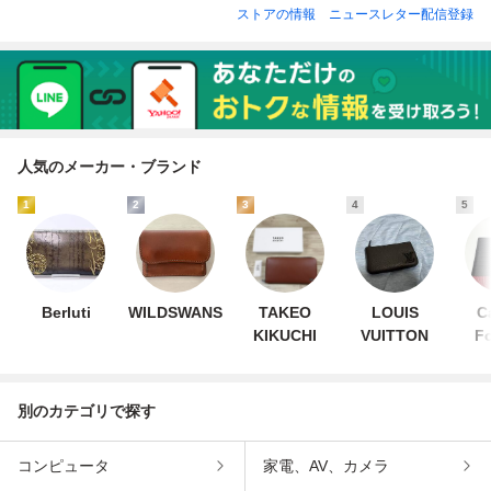
ストアの情報
ニュースレター配信登録
人気のメーカー・ブランド
1
2
3
4
5
Berluti
WILDSWANS
TAKEO
LOUIS
C
KIKUCHI
VUITTON
F
別のカテゴリで探す
コンピュータ
家電、AV、カメラ