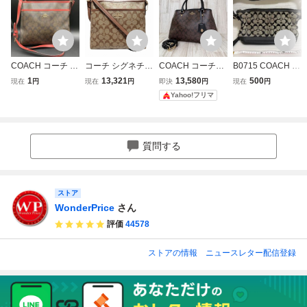
COACH コーチ シ
コーチ シグネチャ
COACH コーチ
B0715 COACH コ
グネチャー ファイ
ー F29210 バッグ
シグネチャー 2
ーチ ショルダーバ
1
13,321
13,580
500
現在
円
現在
円
即決
円
現在
円
ル クロスボディ F
ショルダーバッグ
WAY ハンドバッ
ッグ ハンドバッグ
Yahoo!フリマ
29210 ブラウン×
レディース ☆020
グ ショルダーバ
シグネチャー キャ
レッド ショルダー
2
ッグ 60
ンバス ブラック
バッグ 斜め掛け
レザー 9363
ゴールド金具 19
質問する
j
ストア
WonderPrice
さん
評価
44578
ストアの情報
ニュースレター配信登録