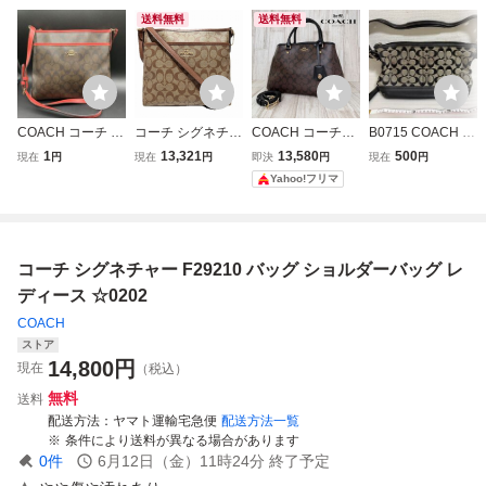
送料無料
送料無料
COACH コーチ シ
コーチ シグネチャ
COACH コーチ
B0715 COACH コ
グネチャー ファイ
ー F29210 バッグ
シグネチャー 2
ーチ ショルダーバ
1
13,321
13,580
500
現在
円
現在
円
即決
円
現在
円
ル クロスボディ F
ショルダーバッグ
WAY ハンドバッ
ッグ ハンドバッグ
Yahoo!フリマ
29210 ブラウン×
レディース ☆020
グ ショルダーバ
シグネチャー キャ
レッド ショルダー
2
ッグ 60
ンバス ブラック
バッグ 斜め掛け
レザー 9363
ゴールド金具 19
コーチ シグネチャー F29210 バッグ ショルダーバッグ レ
j
ディース ☆0202
COACH
ストア
14,800
円
現在
（税込）
無料
送料
配送方法
ヤマト運輸宅急便
配送方法一覧
条件により送料が異なる場合があります
0
件
6月12日（金）11時24分
終了予定