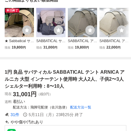
本日終了
★ Sabbatical サバ
SABBATICAL サバ
SABBATICAL アル
SABBATICAL アル
ティカル GILIA ギ
ティカル モーニン
ニカ （フライの
ニカ サバティカル
19,800
31,000
19,800
22,000
現在
円
現在
円
現在
円
現在
円
リア テント 店舗
ググローリー TC
み） サバティカル
2ルームテント キ
受取可
+ インナーテント
キャンプ テント/
ャンプ テント/タ
現状品【60
タープ 04184500
ープ 042099001
2
1円 良品 サバティカル SABBATICAL テント ARNICA ア
ルニカ 大型 インナーテント使用時 大人2人、子供2〜3人
シェルター利用時：8〜10人
31,001
円
現在
（税0円）
着払い
送料
配送方法
飛脚宅配便（佐川急便）
配送方法一覧
31
件
5月11日（月）23時25分
終了
やや傷や汚れあり