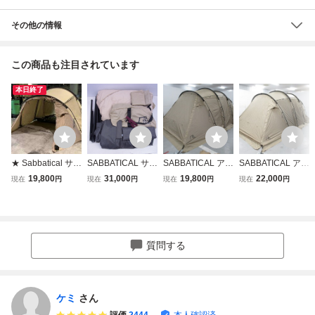
その他の情報
この商品も注目されています
本日終了
★ Sabbatical サバ
SABBATICAL サバ
SABBATICAL アル
SABBATICAL アル
ティカル GILIA ギ
ティカル モーニン
ニカ （フライの
ニカ サバティカル
19,800
31,000
19,800
22,000
現在
円
現在
円
現在
円
現在
円
リア テント 店舗
ググローリー TC
み） サバティカル
2ルームテント キ
受取可
+ インナーテント
キャンプ テント/
ャンプ テント/タ
現状品【60
タープ 04184500
ープ 042099001
2
質問する
ケミ
さん