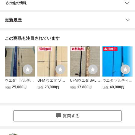
その他の情報
更新履歴
この商品も注目されています
送料無料
送料無料
本日終了
ウエダ ソルティ
UFM ウエダ ソル
UFMウエダ SALT
ウエダ ソルティー
ープラッガー シ
ティープラッガー
Y PLUGGER SPS
プラッガー SPS-1
25,000
23,000
17,800
40,000
現在
円
現在
円
現在
円
現在
円
ーバスアングラー
SPS802SS-Ti SAL
102 ソルティープ
02SS-TiEX 04 リ
ズ sps962-Ti 超
TY PLUGGER
ラッガー
ミテッド エディシ
美品 期間限定値下
ョン
げ
質問する