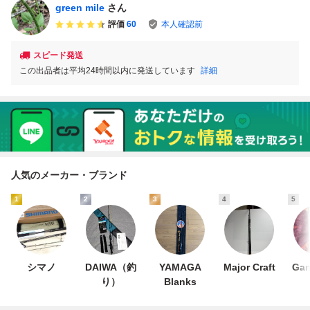
green mile
さん
評価
60
本人確認前
スピード発送
この出品者は平均24時間以内に発送しています
詳細
人気のメーカー・ブランド
1
2
3
4
5
シマノ
DAIWA（釣
YAMAGA
Major Craft
Gam
り）
Blanks