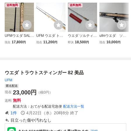
送料無料
送料無料
UFMウエダ SALT
UFM ウエダ トラ
ウエダ ソルティー
ufmウエダ ソル
Y PLUGGER SPS
ウト スティンガー
プラッガー SPS9
ティプラッガー
17,800
11,200
18,500
10,000
現在
円
現在
円
即決
円
現在
円
102 ソルティープ
ボロン TSS-82 uf
62SS-Ti
SPS862 美品
ラッガー
m Trout Stinger
ウエダ トラウトスティンガー 82 美品
UFM
匿名配送
23,000
円
現在
（税0円）
無料
送料
配送方法
おてがる配送宅急便
配送方法一覧
1
件
4月22日（水）20時8分
終了
目立った傷や汚れなし